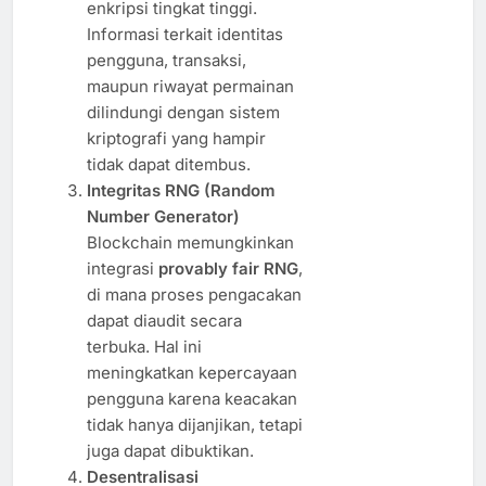
enkripsi tingkat tinggi.
Informasi terkait identitas
pengguna, transaksi,
maupun riwayat permainan
dilindungi dengan sistem
kriptografi yang hampir
tidak dapat ditembus.
Integritas RNG (Random
Number Generator)
Blockchain memungkinkan
integrasi
provably fair RNG
,
di mana proses pengacakan
dapat diaudit secara
terbuka. Hal ini
meningkatkan kepercayaan
pengguna karena keacakan
tidak hanya dijanjikan, tetapi
juga dapat dibuktikan.
Desentralisasi