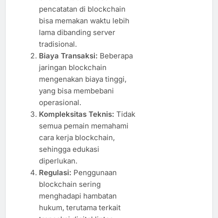
pencatatan di blockchain
bisa memakan waktu lebih
lama dibanding server
tradisional.
Biaya Transaksi:
Beberapa
jaringan blockchain
mengenakan biaya tinggi,
yang bisa membebani
operasional.
Kompleksitas Teknis:
Tidak
semua pemain memahami
cara kerja blockchain,
sehingga edukasi
diperlukan.
Regulasi:
Penggunaan
blockchain sering
menghadapi hambatan
hukum, terutama terkait