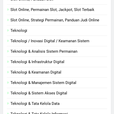
Slot Online, Permainan Slot, Jackpot, Slot Terbaik
Slot Online, Strategi Permainan, Panduan Judi Online
Teknologi
Teknologi / Inovasi Digital / Keamanan Sistem
Teknologi & Analisis Sistem Permainan
Teknologi & Infrastruktur Digital
Teknologi & Keamanan Digital
Teknologi & Manajemen Sistem Digital
Teknologi & Sistem Akses Digital
Teknologi & Tata Kelola Data