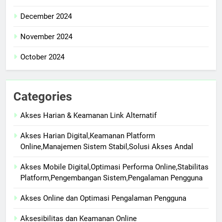
December 2024
November 2024
October 2024
Categories
Akses Harian & Keamanan Link Alternatif
Akses Harian Digital,Keamanan Platform
Online,Manajemen Sistem Stabil,Solusi Akses Andal
Akses Mobile Digital,Optimasi Performa Online,Stabilitas
Platform,Pengembangan Sistem,Pengalaman Pengguna
Akses Online dan Optimasi Pengalaman Pengguna
Aksesibilitas dan Keamanan Online