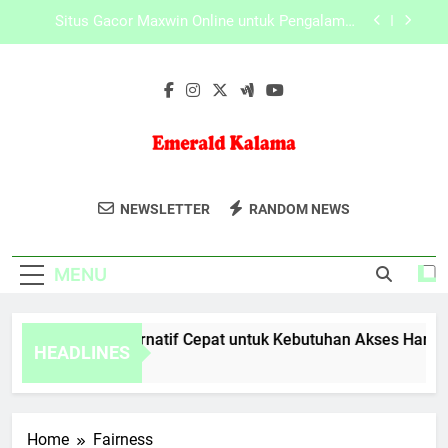
Skip
Peran Media Teknologi dalam Meningkatkan
to
Literasi Digital di Era Modern
content
Peran Sistem Monitoring dalam Menjaga Kinerja
Platform Digital Tiara4D
LAE138 Link Alternatif Cepat untuk Kebutuhan
Akses Harian yang Aman
Situs Gacor Maxwin Online untuk Pengalaman
Akses Lebih Cepat
Emerald
Emerald Kalama Menawarkan Solusi
Peran Media Teknologi dalam Meningkatkan
NEWSLETTER
RANDOM NEWS
Literasi Digital di Era Modern
Kalama
Kimia Berkualitas Tinggi Untuk Berbagai
Peran Sistem Monitoring dalam Menjaga Kinerja
Industri, Dari Aroma Hingga Produk
Platform Digital Tiara4D
MENU
Perawatan Diri.
AE138 Link Alternatif Cepat untuk Kebutuhan Akses Harian y
HEADLINES
 Months Ago
Home
Fairness