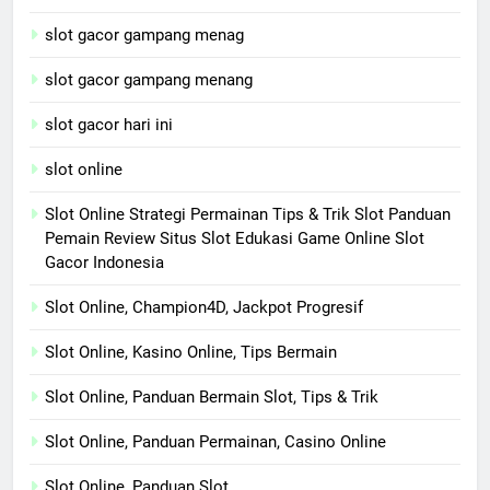
slot gacor gampang menag
slot gacor gampang menang
slot gacor hari ini
slot online
Slot Online Strategi Permainan Tips & Trik Slot Panduan
Pemain Review Situs Slot Edukasi Game Online Slot
Gacor Indonesia
Slot Online, Champion4D, Jackpot Progresif
Slot Online, Kasino Online, Tips Bermain
Slot Online, Panduan Bermain Slot, Tips & Trik
Slot Online, Panduan Permainan, Casino Online
Slot Online, Panduan Slot