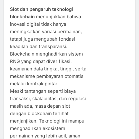
Slot dan pengaruh teknologi
blockchain
menunjukkan bahwa
inovasi digital tidak hanya
meningkatkan variasi permainan,
tetapi juga mengubah fondasi
keadilan dan transparansi.
Blockchain menghadirkan sistem
RNG yang dapat diverifikasi,
keamanan data tingkat tinggi, serta
mekanisme pembayaran otomatis
melalui kontrak pintar.
Meski tantangan seperti biaya
transaksi, skalabilitas, dan regulasi
masih ada, masa depan slot
dengan blockchain terlihat
menjanjikan. Teknologi ini mampu
menghadirkan ekosistem
permainan yang lebih adil, aman,