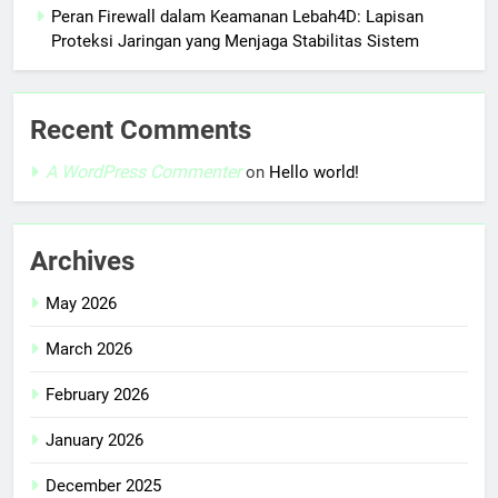
Peran Firewall dalam Keamanan Lebah4D: Lapisan
Proteksi Jaringan yang Menjaga Stabilitas Sistem
Recent Comments
A WordPress Commenter
on
Hello world!
Archives
May 2026
March 2026
February 2026
January 2026
December 2025