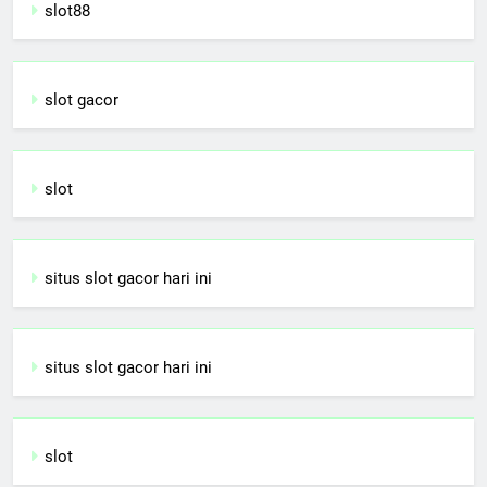
slot88
slot gacor
slot
situs slot gacor hari ini
situs slot gacor hari ini
slot