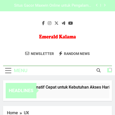
Skip
Peran Media Teknologi dalam Meningkatkan
to
Literasi Digital di Era Modern
content
Peran Sistem Monitoring dalam Menjaga Kinerja
Platform Digital Tiara4D
LAE138 Link Alternatif Cepat untuk Kebutuhan
Akses Harian yang Aman
Situs Gacor Maxwin Online untuk Pengalaman
Akses Lebih Cepat
Emerald
Emerald Kalama Menawarkan Solusi
Peran Media Teknologi dalam Meningkatkan
NEWSLETTER
RANDOM NEWS
Literasi Digital di Era Modern
Kalama
Kimia Berkualitas Tinggi Untuk Berbagai
Peran Sistem Monitoring dalam Menjaga Kinerja
Industri, Dari Aroma Hingga Produk
Platform Digital Tiara4D
MENU
Perawatan Diri.
E138 Link Alternatif Cepat untuk Kebutuhan Akses Harian ya
HEADLINES
Months Ago
Home
UX