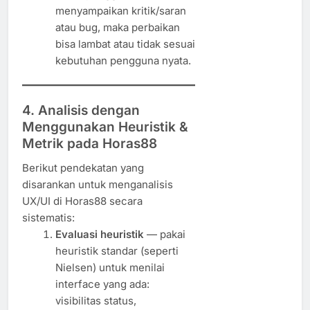
menyampaikan kritik/saran
atau bug, maka perbaikan
bisa lambat atau tidak sesuai
kebutuhan pengguna nyata.
4. Analisis dengan
Menggunakan Heuristik &
Metrik pada Horas88
Berikut pendekatan yang
disarankan untuk menganalisis
UX/UI di Horas88 secara
sistematis:
Evaluasi heuristik
— pakai
heuristik standar (seperti
Nielsen) untuk menilai
interface yang ada:
visibilitas status,