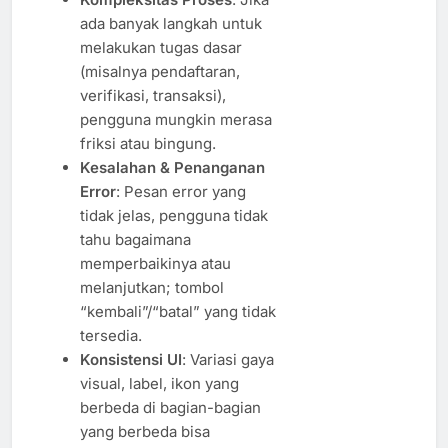
ada banyak langkah untuk
melakukan tugas dasar
(misalnya pendaftaran,
verifikasi, transaksi),
pengguna mungkin merasa
friksi atau bingung.
Kesalahan & Penanganan
Error
: Pesan error yang
tidak jelas, pengguna tidak
tahu bagaimana
memperbaikinya atau
melanjutkan; tombol
“kembali”/“batal” yang tidak
tersedia.
Konsistensi UI
: Variasi gaya
visual, label, ikon yang
berbeda di bagian-bagian
yang berbeda bisa