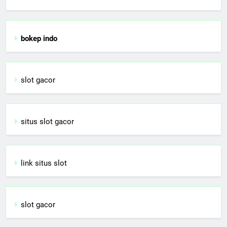
bokep indo
slot gacor
situs slot gacor
link situs slot
slot gacor