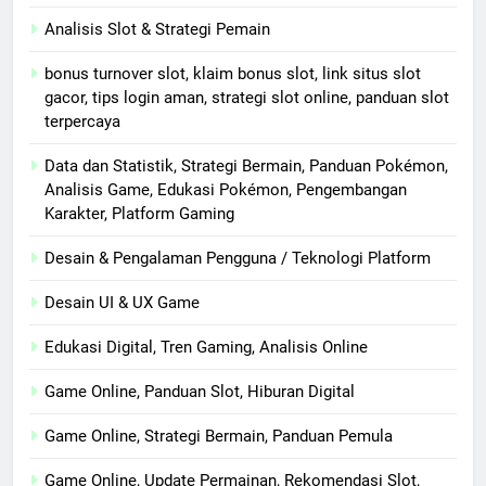
Analisis Slot & Strategi Pemain
bonus turnover slot, klaim bonus slot, link situs slot
gacor, tips login aman, strategi slot online, panduan slot
terpercaya
Data dan Statistik, Strategi Bermain, Panduan Pokémon,
Analisis Game, Edukasi Pokémon, Pengembangan
Karakter, Platform Gaming
Desain & Pengalaman Pengguna / Teknologi Platform
Desain UI & UX Game
Edukasi Digital, Tren Gaming, Analisis Online
Game Online, Panduan Slot, Hiburan Digital
Game Online, Strategi Bermain, Panduan Pemula
Game Online, Update Permainan, Rekomendasi Slot,