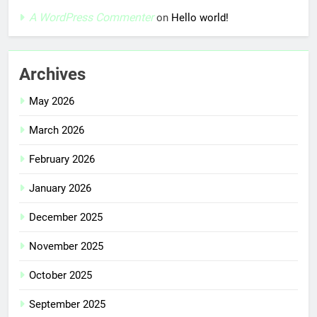
A WordPress Commenter
on
Hello world!
Archives
May 2026
March 2026
February 2026
January 2026
December 2025
November 2025
October 2025
September 2025