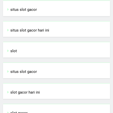
situs slot gacor
situs slot gacor hari ini
slot
situs slot gacor
slot gacor hari ini
slot gacor