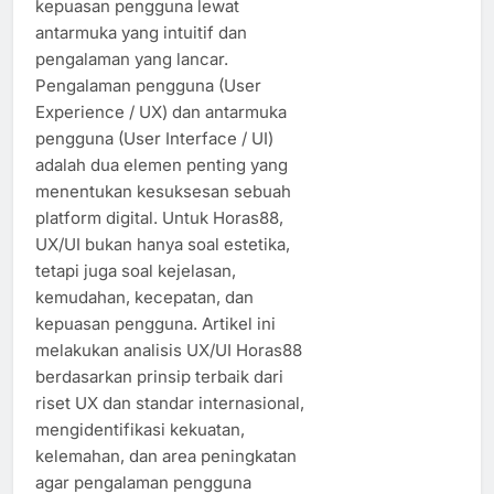
kepuasan pengguna lewat
antarmuka yang intuitif dan
pengalaman yang lancar.
Pengalaman pengguna (User
Experience / UX) dan antarmuka
pengguna (User Interface / UI)
adalah dua elemen penting yang
menentukan kesuksesan sebuah
platform digital. Untuk Horas88,
UX/UI bukan hanya soal estetika,
tetapi juga soal kejelasan,
kemudahan, kecepatan, dan
kepuasan pengguna. Artikel ini
melakukan analisis UX/UI Horas88
berdasarkan prinsip terbaik dari
riset UX dan standar internasional,
mengidentifikasi kekuatan,
kelemahan, dan area peningkatan
agar pengalaman pengguna