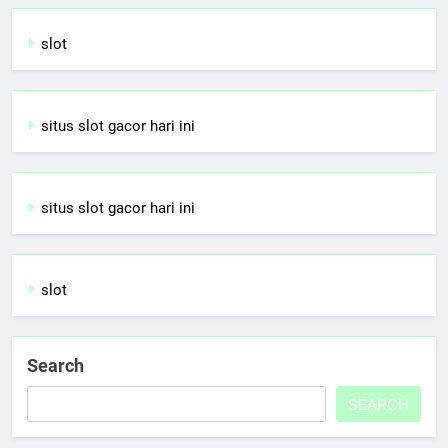
slot
situs slot gacor hari ini
situs slot gacor hari ini
slot
Search
SEARCH