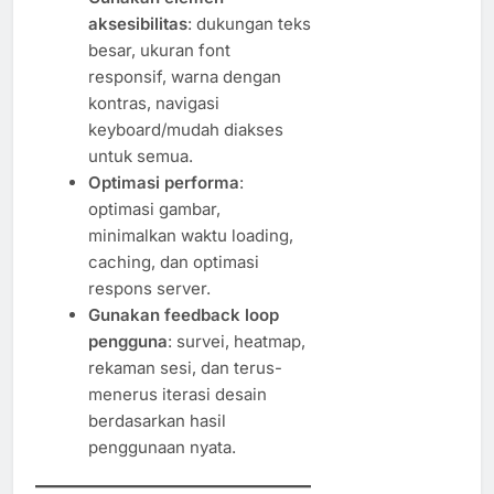
aksesibilitas
: dukungan teks
besar, ukuran font
responsif, warna dengan
kontras, navigasi
keyboard/mudah diakses
untuk semua.
Optimasi performa
:
optimasi gambar,
minimalkan waktu loading,
caching, dan optimasi
respons server.
Gunakan feedback loop
pengguna
: survei, heatmap,
rekaman sesi, dan terus-
menerus iterasi desain
berdasarkan hasil
penggunaan nyata.