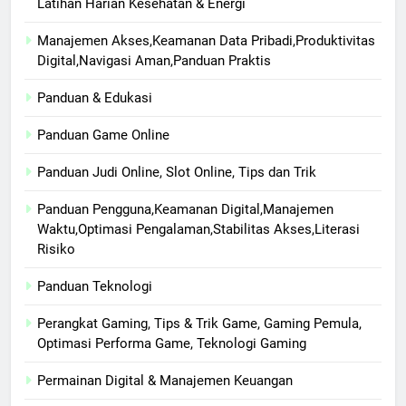
Latihan Harian Kesehatan & Energi
Manajemen Akses,Keamanan Data Pribadi,Produktivitas
Digital,Navigasi Aman,Panduan Praktis
Panduan & Edukasi
Panduan Game Online
Panduan Judi Online, Slot Online, Tips dan Trik
Panduan Pengguna,Keamanan Digital,Manajemen
Waktu,Optimasi Pengalaman,Stabilitas Akses,Literasi
Risiko
Panduan Teknologi
Perangkat Gaming, Tips & Trik Game, Gaming Pemula,
Optimasi Performa Game, Teknologi Gaming
Permainan Digital & Manajemen Keuangan