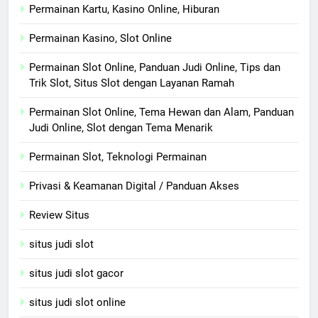
Permainan Kartu, Kasino Online, Hiburan
Permainan Kasino, Slot Online
Permainan Slot Online, Panduan Judi Online, Tips dan
Trik Slot, Situs Slot dengan Layanan Ramah
Permainan Slot Online, Tema Hewan dan Alam, Panduan
Judi Online, Slot dengan Tema Menarik
Permainan Slot, Teknologi Permainan
Privasi & Keamanan Digital / Panduan Akses
Review Situs
situs judi slot
situs judi slot gacor
situs judi slot online