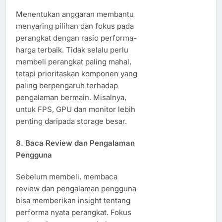
Menentukan anggaran membantu
menyaring pilihan dan fokus pada
perangkat dengan rasio performa-
harga terbaik. Tidak selalu perlu
membeli perangkat paling mahal,
tetapi prioritaskan komponen yang
paling berpengaruh terhadap
pengalaman bermain. Misalnya,
untuk FPS, GPU dan monitor lebih
penting daripada storage besar.
8. Baca Review dan Pengalaman
Pengguna
Sebelum membeli, membaca
review dan pengalaman pengguna
bisa memberikan insight tentang
performa nyata perangkat. Fokus