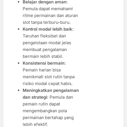
Belajar dengan aman:
Pemula dapat memahami
ritme permainan dan aturan
slot tanpa terburu-buru.
Kontrol modal lebih baik:
Taruhan fleksibel dan
pengelolaan modal jelas
membuat pengalaman
bermain lebih stabil.
Konsistensi bermain:
Pemain harian bisa
menikmati slot rutin tanpa
risiko modal cepat habis.
Meningkatkan pengalaman
dan strategi:
Pemula dan
pemain rutin dapat
mengembangkan pola
permainan bertahap yang
lebih efektif.