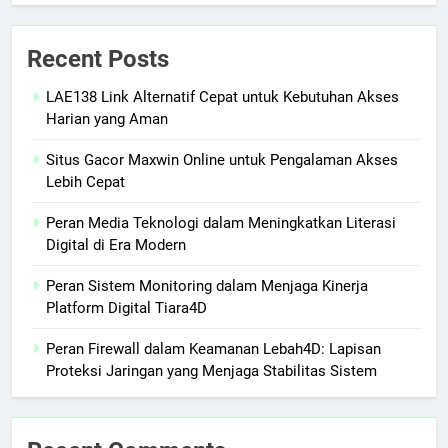
Recent Posts
LAE138 Link Alternatif Cepat untuk Kebutuhan Akses
Harian yang Aman
Situs Gacor Maxwin Online untuk Pengalaman Akses
Lebih Cepat
Peran Media Teknologi dalam Meningkatkan Literasi
Digital di Era Modern
Peran Sistem Monitoring dalam Menjaga Kinerja
Platform Digital Tiara4D
Peran Firewall dalam Keamanan Lebah4D: Lapisan
Proteksi Jaringan yang Menjaga Stabilitas Sistem