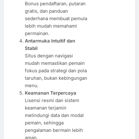
Bonus pendaftaran, putaran
gratis, dan panduan
sederhana membuat pemula
lebih mudah memahami
permainan.
Antarmuka Intuitif dan
Stabil
Situs dengan navigasi
mudah memastikan pemain
fokus pada strategi dan pola
taruhan, bukan kebingungan
menu.
Keamanan Terpercaya
Lisensi resmi dan sistem
keamanan terjamin
melindungi data dan modal
pemain, sehingga
pengalaman bermain lebih
aman.