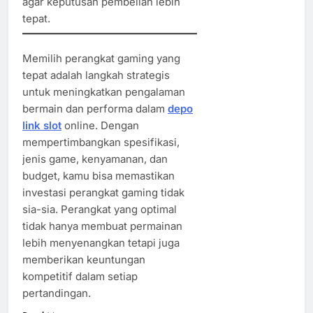
agar keputusan pembelian lebih
tepat.
Memilih perangkat gaming yang
tepat adalah langkah strategis
untuk meningkatkan pengalaman
bermain dan performa dalam
depo
link slot
online. Dengan
mempertimbangkan spesifikasi,
jenis game, kenyamanan, dan
budget, kamu bisa memastikan
investasi perangkat gaming tidak
sia-sia. Perangkat yang optimal
tidak hanya membuat permainan
lebih menyenangkan tetapi juga
memberikan keuntungan
kompetitif dalam setiap
pertandingan.