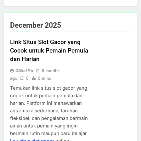
December 2025
Link Situs Slot Gacor yang
Cocok untuk Pemain Pemula
dan Harian
055a19b
8 months
ago
0
6 mins
Temukan link situs slot gacor yang
cocok untuk pemain pemula dan
harian. Platform ini menawarkan
antarmuka sederhana, taruhan
fleksibel, dan pengalaman bermain
aman untuk pemain yang ingin
bermain rutin maupun baru belajar
link situs slot gacor
online.