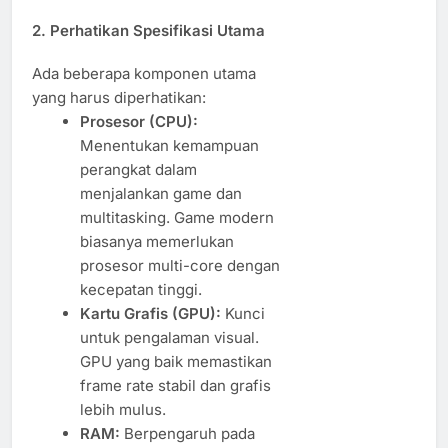
2. Perhatikan Spesifikasi Utama
Ada beberapa komponen utama
yang harus diperhatikan:
Prosesor (CPU):
Menentukan kemampuan
perangkat dalam
menjalankan game dan
multitasking. Game modern
biasanya memerlukan
prosesor multi-core dengan
kecepatan tinggi.
Kartu Grafis (GPU):
Kunci
untuk pengalaman visual.
GPU yang baik memastikan
frame rate stabil dan grafis
lebih mulus.
RAM:
Berpengaruh pada