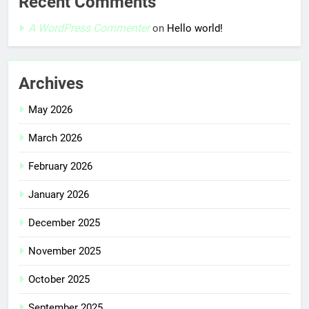
Recent Comments
A WordPress Commenter
on
Hello world!
Archives
May 2026
March 2026
February 2026
January 2026
December 2025
November 2025
October 2025
September 2025