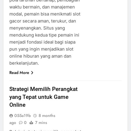
waktu bermain, dan manajemen
modal, pemain bisa menikmati slot
gacor secara aman, terukur, dan
menyenangkan. Situs yang
mendukung kedua tipe pemain ini
menjadi fondasi ideal bagi siapa
pun yang ingin menjadikan slot
online hiburan yang aman dan
berkelanjutan.
Read More
Strategi Memilih Perangkat
yang Tepat untuk Game
Online
055a19b
8 months
ago
0
7 mins