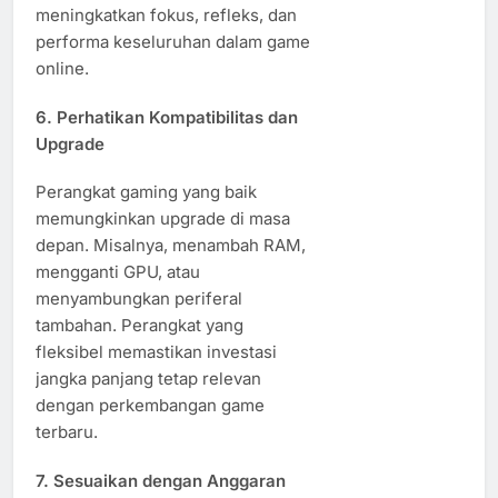
meningkatkan fokus, refleks, dan
performa keseluruhan dalam game
online.
6. Perhatikan Kompatibilitas dan
Upgrade
Perangkat gaming yang baik
memungkinkan upgrade di masa
depan. Misalnya, menambah RAM,
mengganti GPU, atau
menyambungkan periferal
tambahan. Perangkat yang
fleksibel memastikan investasi
jangka panjang tetap relevan
dengan perkembangan game
terbaru.
7. Sesuaikan dengan Anggaran