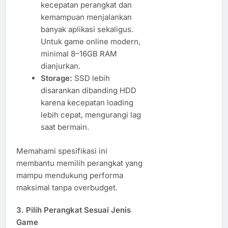
kecepatan perangkat dan
kemampuan menjalankan
banyak aplikasi sekaligus.
Untuk game online modern,
minimal 8–16GB RAM
dianjurkan.
Storage:
SSD lebih
disarankan dibanding HDD
karena kecepatan loading
lebih cepat, mengurangi lag
saat bermain.
Memahami spesifikasi ini
membantu memilih perangkat yang
mampu mendukung performa
maksimal tanpa overbudget.
3. Pilih Perangkat Sesuai Jenis
Game