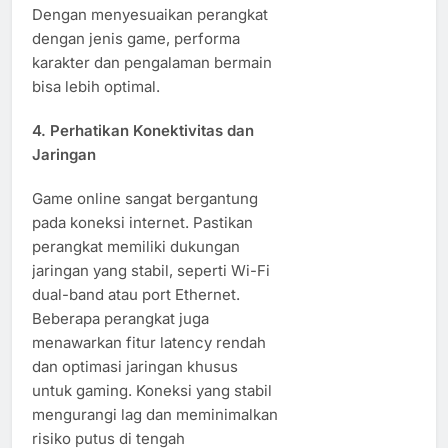
Dengan menyesuaikan perangkat
dengan jenis game, performa
karakter dan pengalaman bermain
bisa lebih optimal.
4. Perhatikan Konektivitas dan
Jaringan
Game online sangat bergantung
pada koneksi internet. Pastikan
perangkat memiliki dukungan
jaringan yang stabil, seperti Wi-Fi
dual-band atau port Ethernet.
Beberapa perangkat juga
menawarkan fitur latency rendah
dan optimasi jaringan khusus
untuk gaming. Koneksi yang stabil
mengurangi lag dan meminimalkan
risiko putus di tengah