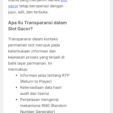
gacor
tetap beroperasi dengan
jujur, adil, dan terbuka.
Apa Itu Transparansi dalam
Slot Gacor?
Transparansi dalam konteks
permainan slot merujuk pada
keterbukaan informasi dan
kejelasan proses yang terjadi di
balik layar permainan. Ini
mencakup:
Informasi jelas tentang RTP
(Return to Player)
Ketersediaan data hasil
audit dan lisensi
Penjelasan mengenai
mekanisme RNG (Random
Number Generator)