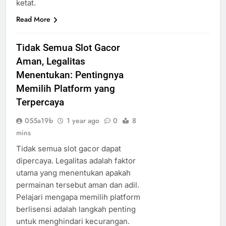
ketat.
Read More
Tidak Semua Slot Gacor
Aman, Legalitas
Menentukan: Pentingnya
Memilih Platform yang
Terpercaya
055a19b
1 year ago
0
8
mins
Tidak semua slot gacor dapat
dipercaya. Legalitas adalah faktor
utama yang menentukan apakah
permainan tersebut aman dan adil.
Pelajari mengapa memilih platform
berlisensi adalah langkah penting
untuk menghindari kecurangan.