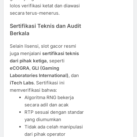
lolos verifikasi ketat dan diawasi
secara terus-menerus.
Sertifikasi Teknis dan Audit
Berkala
Selain lisensi, slot gacor resmi
juga menjalani
sertifikasi teknis
dari pihak ketiga
, seperti
eCOGRA
,
GLI (Gaming
Laboratories International)
, dan
iTech Labs
. Sertifikasi ini
memverifikasi bahwa:
Algoritma RNG bekerja
secara adil dan acak
RTP sesuai dengan standar
yang diumumkan
Tidak ada celah manipulasi
dari pihak operator