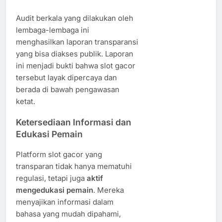
Audit berkala yang dilakukan oleh
lembaga-lembaga ini
menghasilkan laporan transparansi
yang bisa diakses publik. Laporan
ini menjadi bukti bahwa slot gacor
tersebut layak dipercaya dan
berada di bawah pengawasan
ketat.
Ketersediaan Informasi dan
Edukasi Pemain
Platform slot gacor yang
transparan tidak hanya mematuhi
regulasi, tetapi juga
aktif
mengedukasi pemain
. Mereka
menyajikan informasi dalam
bahasa yang mudah dipahami,