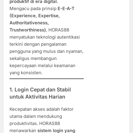
produktif di era digital.
Mengacu pada prinsip
E-E-A-T
(Experience, Expertise,
Authoritativeness,
Trustworthiness)
, HORAS88
menyatukan teknologi autentikasi
terkini dengan pengalaman
pengguna yang mulus dan nyaman,
sekaligus membangun
kepercayaan melalui keamanan
yang konsisten.
1. Login Cepat dan Stabil
untuk Aktivitas Harian
Kecepatan akses adalah faktor
utama dalam mendukung
produktivitas. HORAS88
menawarkan
sistem login yang