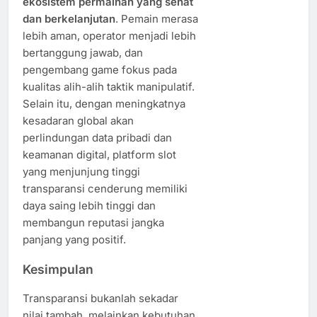
ekosistem permainan yang sehat
dan berkelanjutan
. Pemain merasa
lebih aman, operator menjadi lebih
bertanggung jawab, dan
pengembang game fokus pada
kualitas alih-alih taktik manipulatif.
Selain itu, dengan meningkatnya
kesadaran global akan
perlindungan data pribadi dan
keamanan digital, platform slot
yang menjunjung tinggi
transparansi cenderung memiliki
daya saing lebih tinggi dan
membangun reputasi jangka
panjang yang positif.
Kesimpulan
Transparansi bukanlah sekadar
nilai tambah, melainkan kebutuhan