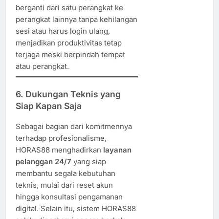
berganti dari satu perangkat ke
perangkat lainnya tanpa kehilangan
sesi atau harus login ulang,
menjadikan produktivitas tetap
terjaga meski berpindah tempat
atau perangkat.
6. Dukungan Teknis yang
Siap Kapan Saja
Sebagai bagian dari komitmennya
terhadap profesionalisme,
HORAS88 menghadirkan
layanan
pelanggan 24/7
yang siap
membantu segala kebutuhan
teknis, mulai dari reset akun
hingga konsultasi pengamanan
digital. Selain itu, sistem HORAS88