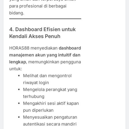
para profesional di berbagai
bidang.
4. Dashboard Efisien untuk
Kendali Akses Penuh
HORAS88 menyediakan
dashboard
manajemen akun yang intuitif dan
lengkap
, memungkinkan pengguna
untuk:
Melihat dan mengontrol
riwayat login
Mengelola perangkat yang
terhubung
Mengakhiri sesi aktif kapan
pun diperlukan
Menyesuaikan pengaturan
autentikasi secara mandiri