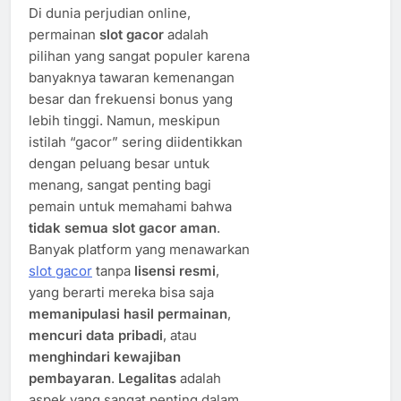
Di dunia perjudian online,
permainan
slot gacor
adalah
pilihan yang sangat populer karena
banyaknya tawaran kemenangan
besar dan frekuensi bonus yang
lebih tinggi. Namun, meskipun
istilah “gacor” sering diidentikkan
dengan peluang besar untuk
menang, sangat penting bagi
pemain untuk memahami bahwa
tidak semua slot gacor aman
.
Banyak platform yang menawarkan
slot gacor
tanpa
lisensi resmi
,
yang berarti mereka bisa saja
memanipulasi hasil permainan
,
mencuri data pribadi
, atau
menghindari kewajiban
pembayaran
.
Legalitas
adalah
aspek yang sangat penting dalam