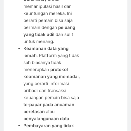
memanipulasi hasil dan
keuntungan mereka. Ini
berarti pemain bisa saja
bermain dengan
peluang
yang tidak adil
dan sulit
untuk menang.
Keamanan data yang
lemah
: Platform yang tidak
sah biasanya tidak
menerapkan
protokol
keamanan yang memadai
,
yang berarti informasi
pribadi dan transaksi
keuangan pemain bisa saja
terpapar pada ancaman
peretasan
atau
penyalahgunaan data
.
Pembayaran yang tidak