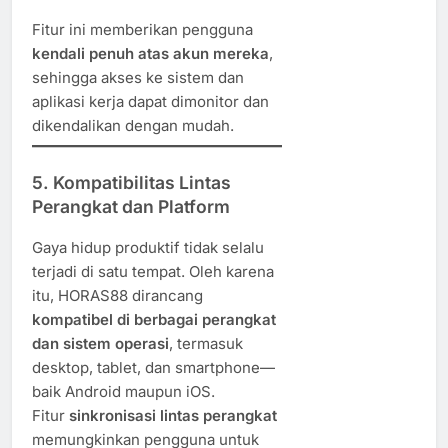
Fitur ini memberikan pengguna
kendali penuh atas akun mereka
,
sehingga akses ke sistem dan
aplikasi kerja dapat dimonitor dan
dikendalikan dengan mudah.
5. Kompatibilitas Lintas
Perangkat dan Platform
Gaya hidup produktif tidak selalu
terjadi di satu tempat. Oleh karena
itu, HORAS88 dirancang
kompatibel di berbagai perangkat
dan sistem operasi
, termasuk
desktop, tablet, dan smartphone—
baik Android maupun iOS.
Fitur
sinkronisasi lintas perangkat
memungkinkan pengguna untuk