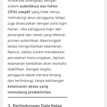
HORAS88 dilengkapi dengan
sistem
autentikasi dua faktor
(2FA) adaptif
yang tidak hanya
melindungi akun pengguna, tetapi
juga disesuaikan dengan pola login
harian. Jika pengguna login dari
perangkat dan lokasi yang dikenal,
proses autentikasi dipersingkat
tanpa mengorbankan keamanan.
Namun, ketika sistem mendeteksi
perubahan mencurigakan, lapisan
keamanan tambahan akan otomatis
diaktifkan. Dengan begitu,
pengguna dapat merasa tenang
dan terlindungi, tanpa kehilangan
kelancaran akses yang
menunjang produktivitas.
3. Perlindungan Data Kelas