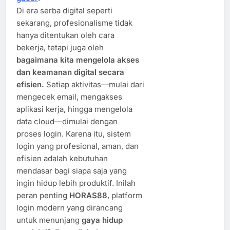
Di era serba digital seperti
sekarang, profesionalisme tidak
hanya ditentukan oleh cara
bekerja, tetapi juga oleh
bagaimana kita mengelola akses
dan keamanan digital secara
efisien.
Setiap aktivitas—mulai dari
mengecek email, mengakses
aplikasi kerja, hingga mengelola
data cloud—dimulai dengan
proses login. Karena itu, sistem
login yang profesional, aman, dan
efisien adalah kebutuhan
mendasar bagi siapa saja yang
ingin hidup lebih produktif. Inilah
peran penting
HORAS88
, platform
login modern yang dirancang
untuk menunjang
gaya hidup