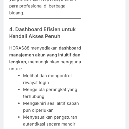
para profesional di berbagai
bidang.
4. Dashboard Efisien untuk
Kendali Akses Penuh
HORAS88 menyediakan
dashboard
manajemen akun yang intuitif dan
lengkap
, memungkinkan pengguna
untuk:
Melihat dan mengontrol
riwayat login
Mengelola perangkat yang
terhubung
Mengakhiri sesi aktif kapan
pun diperlukan
Menyesuaikan pengaturan
autentikasi secara mandiri