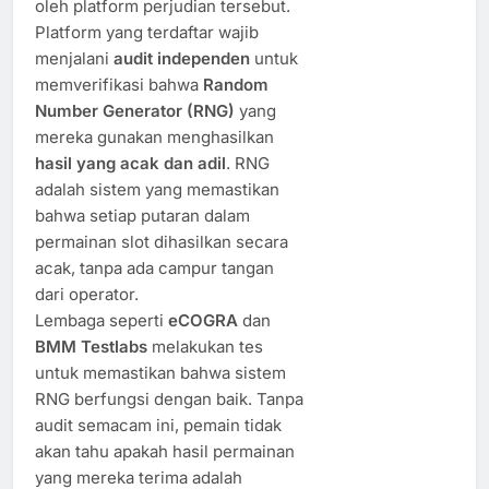
oleh platform perjudian tersebut.
Platform yang terdaftar wajib
menjalani
audit independen
untuk
memverifikasi bahwa
Random
Number Generator (RNG)
yang
mereka gunakan menghasilkan
hasil yang acak dan adil
. RNG
adalah sistem yang memastikan
bahwa setiap putaran dalam
permainan slot dihasilkan secara
acak, tanpa ada campur tangan
dari operator.
Lembaga seperti
eCOGRA
dan
BMM Testlabs
melakukan tes
untuk memastikan bahwa sistem
RNG berfungsi dengan baik. Tanpa
audit semacam ini, pemain tidak
akan tahu apakah hasil permainan
yang mereka terima adalah