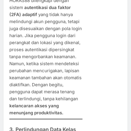
HORAS88 dilengkapi dengan
sistem
autentikasi dua faktor
(2FA) adaptif
yang tidak hanya
melindungi akun pengguna, tetapi
juga disesuaikan dengan pola login
harian. Jika pengguna login dari
perangkat dan lokasi yang dikenal,
proses autentikasi dipersingkat
tanpa mengorbankan keamanan.
Namun, ketika sistem mendeteksi
perubahan mencurigakan, lapisan
keamanan tambahan akan otomatis
diaktifkan. Dengan begitu,
pengguna dapat merasa tenang
dan terlindungi, tanpa kehilangan
kelancaran akses yang
menunjang produktivitas.
3. Perlindungan Data Kelas