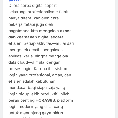
Di era serba digital seperti
sekarang, profesionalisme tidak
hanya ditentukan oleh cara
bekerja, tetapi juga oleh
bagaimana kita mengelola akses
dan keamanan digital secara
efisien.
Setiap aktivitas—mulai dari
mengecek email, mengakses
aplikasi kerja, hingga mengelola
data cloud—dimulai dengan
proses login. Karena itu, sistem
login yang profesional, aman, dan
efisien adalah kebutuhan
mendasar bagi siapa saja yang
ingin hidup lebih produktif. Inilah
peran penting
HORAS88
, platform
login modern yang dirancang
untuk menunjang
gaya hidup