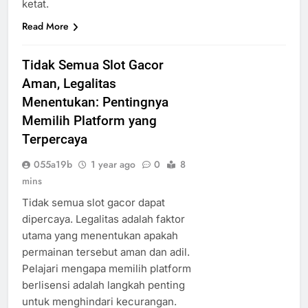
ketat.
Read More
Tidak Semua Slot Gacor
Aman, Legalitas
Menentukan: Pentingnya
Memilih Platform yang
Terpercaya
055a19b
1 year ago
0
8
mins
Tidak semua slot gacor dapat
dipercaya. Legalitas adalah faktor
utama yang menentukan apakah
permainan tersebut aman dan adil.
Pelajari mengapa memilih platform
berlisensi adalah langkah penting
untuk menghindari kecurangan.