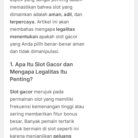
memastikan bahwa slot yang
dimainkan adalah
aman
,
adil
, dan
terpercaya
. Artikel ini akan
membahas mengapa
legalitas
menentukan
apakah slot gacor
yang Anda pilih benar-benar aman
dan tidak dimanipulasi.
1. Apa Itu Slot Gacor dan
Mengapa Legalitas Itu
Penting?
Slot gacor
merujuk pada
permainan slot yang memiliki
frekuensi kemenangan tinggi atau
sering memberikan fitur bonus
besar. Banyak pemain tertarik
untuk bermain di slot seperti ini
karena menjanjikan
peluang