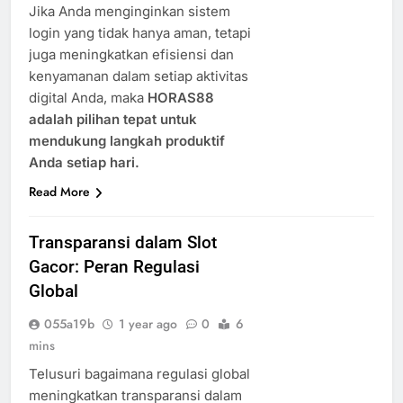
Jika Anda menginginkan sistem
login yang tidak hanya aman, tetapi
juga meningkatkan efisiensi dan
kenyamanan dalam setiap aktivitas
digital Anda, maka
HORAS88
adalah pilihan tepat untuk
mendukung langkah produktif
Anda setiap hari.
Read More
Transparansi dalam Slot
Gacor: Peran Regulasi
Global
055a19b
1 year ago
0
6
mins
Telusuri bagaimana regulasi global
meningkatkan transparansi dalam