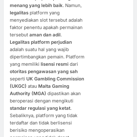
menang yang lebih baik
. Namun,
legalitas
platform yang
menyediakan slot tersebut adalah
faktor penentu apakah permainan
tersebut
aman dan adil
.
Legalitas platform perjudian
adalah suatu hal yang wajib
dipertimbangkan pemain. Platform
yang memiliki
lisensi resmi
dari
otoritas pengawasan yang sah
seperti
UK Gambling Commission
(UKGC)
atau
Malta Gaming
Authority (MGA)
dipastikan akan
beroperasi dengan mengikuti
standar regulasi yang ketat
.
Sebaliknya, platform yang tidak
terdaftar dan tidak berlisensi
berisiko mengoperasikan