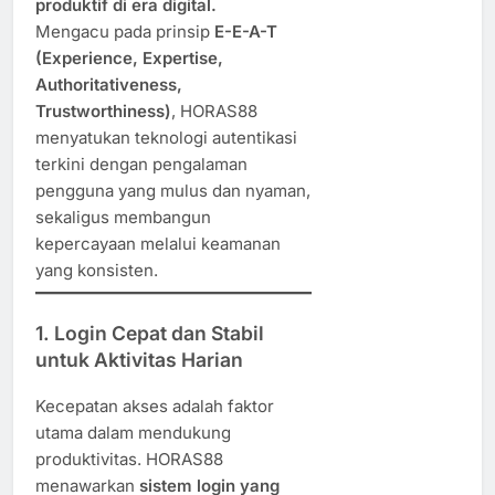
produktif di era digital.
Mengacu pada prinsip
E-E-A-T
(Experience, Expertise,
Authoritativeness,
Trustworthiness)
, HORAS88
menyatukan teknologi autentikasi
terkini dengan pengalaman
pengguna yang mulus dan nyaman,
sekaligus membangun
kepercayaan melalui keamanan
yang konsisten.
1. Login Cepat dan Stabil
untuk Aktivitas Harian
Kecepatan akses adalah faktor
utama dalam mendukung
produktivitas. HORAS88
menawarkan
sistem login yang