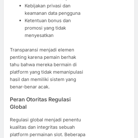
Kebijakan privasi dan
keamanan data pengguna
Ketentuan bonus dan
promosi yang tidak
menyesatkan
Transparansi menjadi elemen
penting karena pemain berhak
tahu bahwa mereka bermain di
platform yang tidak memanipulasi
hasil dan memiliki sistem yang
benar-benar acak.
Peran Otoritas Regulasi
Global
Regulasi global menjadi penentu
kualitas dan integritas sebuah
platform permainan slot. Beberapa