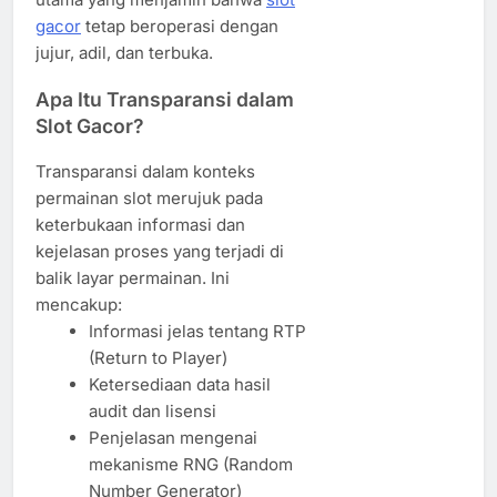
gacor
tetap beroperasi dengan
jujur, adil, dan terbuka.
Apa Itu Transparansi dalam
Slot Gacor?
Transparansi dalam konteks
permainan slot merujuk pada
keterbukaan informasi dan
kejelasan proses yang terjadi di
balik layar permainan. Ini
mencakup:
Informasi jelas tentang RTP
(Return to Player)
Ketersediaan data hasil
audit dan lisensi
Penjelasan mengenai
mekanisme RNG (Random
Number Generator)