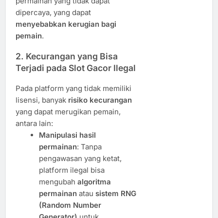
permainan yang tidak dapat
dipercaya, yang dapat
menyebabkan kerugian bagi
pemain
.
2. Kecurangan yang Bisa
Terjadi pada Slot Gacor Ilegal
Pada platform yang tidak memiliki
lisensi, banyak
risiko kecurangan
yang dapat merugikan pemain,
antara lain:
Manipulasi hasil
permainan
: Tanpa
pengawasan yang ketat,
platform ilegal bisa
mengubah
algoritma
permainan
atau
sistem RNG
(Random Number
Generator)
untuk