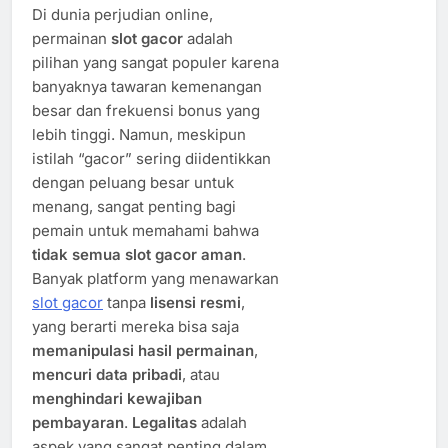
Di dunia perjudian online,
permainan
slot gacor
adalah
pilihan yang sangat populer karena
banyaknya tawaran kemenangan
besar dan frekuensi bonus yang
lebih tinggi. Namun, meskipun
istilah “gacor” sering diidentikkan
dengan peluang besar untuk
menang, sangat penting bagi
pemain untuk memahami bahwa
tidak semua slot gacor aman
.
Banyak platform yang menawarkan
slot gacor
tanpa
lisensi resmi
,
yang berarti mereka bisa saja
memanipulasi hasil permainan
,
mencuri data pribadi
, atau
menghindari kewajiban
pembayaran
.
Legalitas
adalah
aspek yang sangat penting dalam