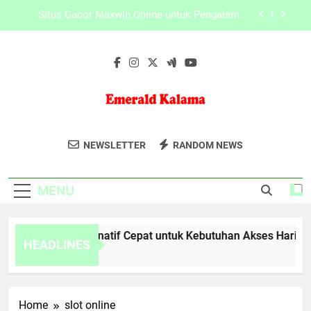
Skip
Peran Media Teknologi dalam Meningkatkan
to
Literasi Digital di Era Modern
content
Peran Sistem Monitoring dalam Menjaga Kinerja
Platform Digital Tiara4D
LAE138 Link Alternatif Cepat untuk Kebutuhan
Akses Harian yang Aman
Situs Gacor Maxwin Online untuk Pengalaman
Akses Lebih Cepat
Emerald
Emerald Kalama Menawarkan Solusi
Peran Media Teknologi dalam Meningkatkan
NEWSLETTER
RANDOM NEWS
Literasi Digital di Era Modern
Kalama
Kimia Berkualitas Tinggi Untuk Berbagai
Peran Sistem Monitoring dalam Menjaga Kinerja
Industri, Dari Aroma Hingga Produk
Platform Digital Tiara4D
MENU
Perawatan Diri.
E138 Link Alternatif Cepat untuk Kebutuhan Akses Harian ya
HEADLINES
Months Ago
Home
slot online