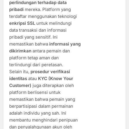
perlindungan terhadap data
pribadi
mereka. Platform yang
terdaftar menggunakan teknologi
enkripsi SSL
untuk melindungi
data transaksi dan informasi
pribadi yang sensitif. Ini
memastikan bahwa
informasi yang
dikirimkan
antara pemain dan
platform tetap aman dan
terlindungi dari peretasan.
Selain itu,
prosedur verifikasi
identitas
atau
KYC (Know Your
Customer)
juga diterapkan oleh
platform berlisensi untuk
memastikan bahwa pemain yang
berpartisipasi dalam permainan
adalah individu yang sah. Ini
membantu menghindari penipuan
dan penyalahgunaan akun oleh