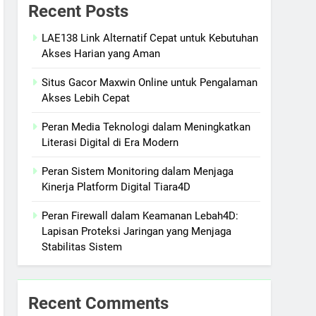
Recent Posts
LAE138 Link Alternatif Cepat untuk Kebutuhan
Akses Harian yang Aman
Situs Gacor Maxwin Online untuk Pengalaman
Akses Lebih Cepat
Peran Media Teknologi dalam Meningkatkan
Literasi Digital di Era Modern
Peran Sistem Monitoring dalam Menjaga
Kinerja Platform Digital Tiara4D
Peran Firewall dalam Keamanan Lebah4D:
Lapisan Proteksi Jaringan yang Menjaga
Stabilitas Sistem
Recent Comments