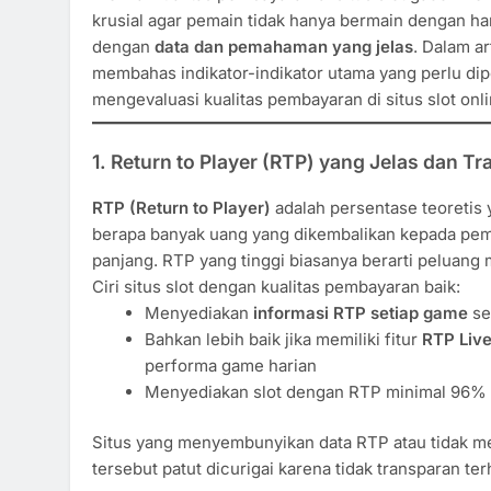
krusial agar pemain tidak hanya bermain dengan har
dengan
data dan pemahaman yang jelas
. Dalam art
membahas indikator-indikator utama yang perlu dip
mengevaluasi kualitas pembayaran di situs slot onli
1. Return to Player (RTP) yang Jelas dan T
RTP (Return to Player)
adalah persentase teoretis
berapa banyak uang yang dikembalikan kepada pem
panjang. RTP yang tinggi biasanya berarti peluang 
Ciri situs slot dengan kualitas pembayaran baik:
Menyediakan
informasi RTP setiap game
se
Bahkan lebih baik jika memiliki fitur
RTP Liv
performa game harian
Menyediakan slot dengan RTP minimal 96% a
Situs yang menyembunyikan data RTP atau tidak m
tersebut patut dicurigai karena tidak transparan te