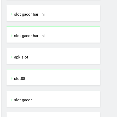
slot gacor hari ini
slot gacor hari ini
apk slot
slot88
slot gacor