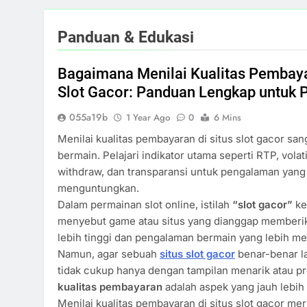
Panduan & Edukasi
Bagaimana Menilai Kualitas Pembaya
Slot Gacor: Panduan Lengkap untuk 
055a19b
1 Year Ago
0
6 Mins
Menilai kualitas pembayaran di situs slot gacor sa
bermain. Pelajari indikator utama seperti RTP, volat
withdraw, dan transparansi untuk pengalaman yan
menguntungkan.
Dalam permainan slot online, istilah
“slot gacor”
ke
menyebut game atau situs yang dianggap member
lebih tinggi dan pengalaman bermain yang lebih m
Namun, agar sebuah
situs slot gacor
benar-benar la
tidak cukup hanya dengan tampilan menarik atau 
kualitas pembayaran
adalah aspek yang jauh lebih 
Menilai kualitas pembayaran di situs slot gacor me