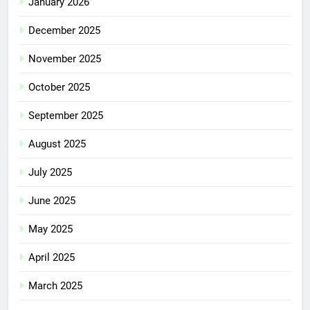
January 2026
December 2025
November 2025
October 2025
September 2025
August 2025
July 2025
June 2025
May 2025
April 2025
March 2025