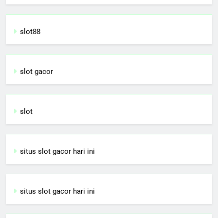
slot88
slot gacor
slot
situs slot gacor hari ini
situs slot gacor hari ini