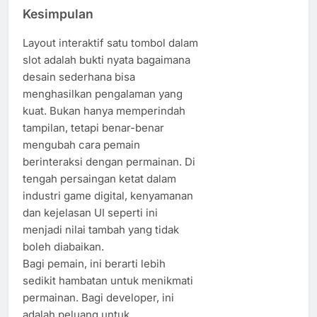
Kesimpulan
Layout interaktif satu tombol dalam
slot adalah bukti nyata bagaimana
desain sederhana bisa
menghasilkan pengalaman yang
kuat. Bukan hanya memperindah
tampilan, tetapi benar-benar
mengubah cara pemain
berinteraksi dengan permainan. Di
tengah persaingan ketat dalam
industri game digital, kenyamanan
dan kejelasan UI seperti ini
menjadi nilai tambah yang tidak
boleh diabaikan.
Bagi pemain, ini berarti lebih
sedikit hambatan untuk menikmati
permainan. Bagi developer, ini
adalah peluang untuk