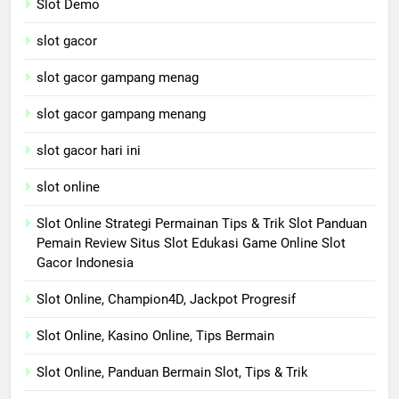
Slot Demo
slot gacor
slot gacor gampang menag
slot gacor gampang menang
slot gacor hari ini
slot online
Slot Online Strategi Permainan Tips & Trik Slot Panduan
Pemain Review Situs Slot Edukasi Game Online Slot
Gacor Indonesia
Slot Online, Champion4D, Jackpot Progresif
Slot Online, Kasino Online, Tips Bermain
Slot Online, Panduan Bermain Slot, Tips & Trik