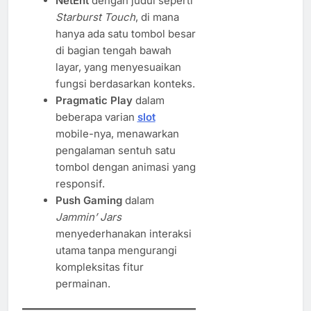
NetEnt
dengan judul seperti
Starburst Touch
, di mana
hanya ada satu tombol besar
di bagian tengah bawah
layar, yang menyesuaikan
fungsi berdasarkan konteks.
Pragmatic Play
dalam
beberapa varian
slot
mobile-nya, menawarkan
pengalaman sentuh satu
tombol dengan animasi yang
responsif.
Push Gaming
dalam
Jammin’ Jars
menyederhanakan interaksi
utama tanpa mengurangi
kompleksitas fitur
permainan.