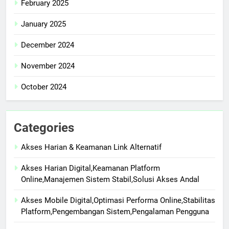
February 2025
January 2025
December 2024
November 2024
October 2024
Categories
Akses Harian & Keamanan Link Alternatif
Akses Harian Digital,Keamanan Platform
Online,Manajemen Sistem Stabil,Solusi Akses Andal
Akses Mobile Digital,Optimasi Performa Online,Stabilitas
Platform,Pengembangan Sistem,Pengalaman Pengguna