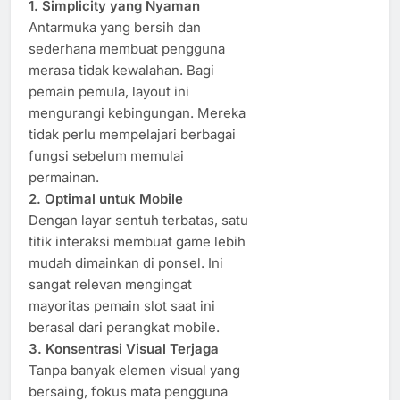
1. Simplicity yang Nyaman
Antarmuka yang bersih dan
sederhana membuat pengguna
merasa tidak kewalahan. Bagi
pemain pemula, layout ini
mengurangi kebingungan. Mereka
tidak perlu mempelajari berbagai
fungsi sebelum memulai
permainan.
2. Optimal untuk Mobile
Dengan layar sentuh terbatas, satu
titik interaksi membuat game lebih
mudah dimainkan di ponsel. Ini
sangat relevan mengingat
mayoritas pemain slot saat ini
berasal dari perangkat mobile.
3. Konsentrasi Visual Terjaga
Tanpa banyak elemen visual yang
bersaing, fokus mata pengguna