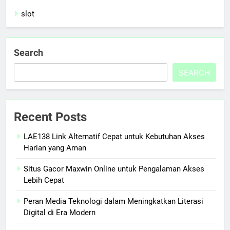
slot
Search
SEARCH
Recent Posts
LAE138 Link Alternatif Cepat untuk Kebutuhan Akses
Harian yang Aman
Situs Gacor Maxwin Online untuk Pengalaman Akses
Lebih Cepat
Peran Media Teknologi dalam Meningkatkan Literasi
Digital di Era Modern