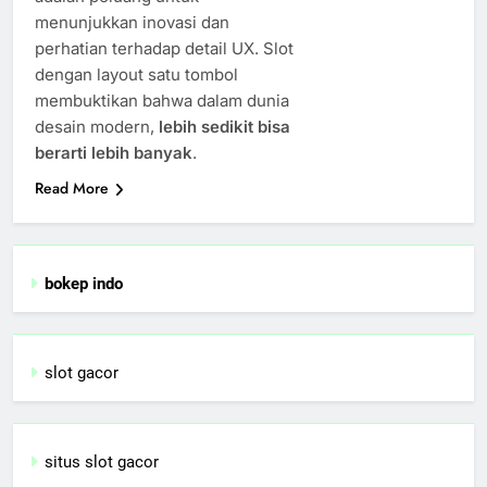
menunjukkan inovasi dan
perhatian terhadap detail UX. Slot
dengan layout satu tombol
membuktikan bahwa dalam dunia
desain modern,
lebih sedikit bisa
berarti lebih banyak
.
Read More
bokep indo
slot gacor
situs slot gacor