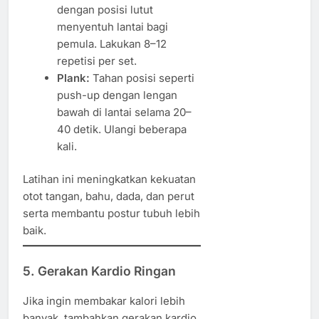
dengan posisi lutut
menyentuh lantai bagi
pemula. Lakukan 8–12
repetisi per set.
Plank:
Tahan posisi seperti
push-up dengan lengan
bawah di lantai selama 20–
40 detik. Ulangi beberapa
kali.
Latihan ini meningkatkan kekuatan
otot tangan, bahu, dada, dan perut
serta membantu postur tubuh lebih
baik.
5. Gerakan Kardio Ringan
Jika ingin membakar kalori lebih
banyak, tambahkan gerakan kardio