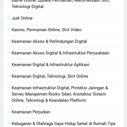
Game Online, Update Permainan, Rekomendasi Slot,
Teknologi Digital
Judi Online
Kasino, Permainan Online, Slot Video
Keamanan Akses & Perlindungan Digital
Keamanan Akses Digital & Infrastruktur Perusahaan
Keamanan Digital & Infrastruktur Aplikasi
Keamanan Digital, Teknologi, Slot Online
Keamanan Infrastruktur Digital, Proteksi Jaringan &
Server, Manajemen Risiko Siber, Arsitektur Sistem
Online, Teknologi & Keandalan Platform
Keamanan Perjudian
Kebugaran & Olahraga Gaya Hidup Sehat di Rumah Tips