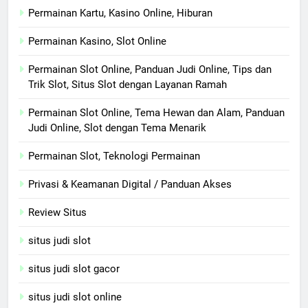
Permainan Kartu, Kasino Online, Hiburan
Permainan Kasino, Slot Online
Permainan Slot Online, Panduan Judi Online, Tips dan
Trik Slot, Situs Slot dengan Layanan Ramah
Permainan Slot Online, Tema Hewan dan Alam, Panduan
Judi Online, Slot dengan Tema Menarik
Permainan Slot, Teknologi Permainan
Privasi & Keamanan Digital / Panduan Akses
Review Situs
situs judi slot
situs judi slot gacor
situs judi slot online