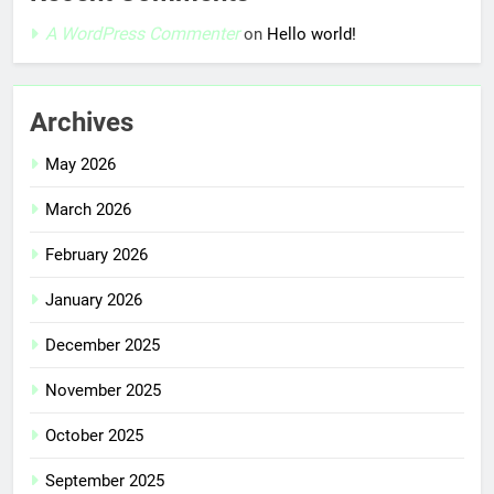
A WordPress Commenter
on
Hello world!
Archives
May 2026
March 2026
February 2026
January 2026
December 2025
November 2025
October 2025
September 2025