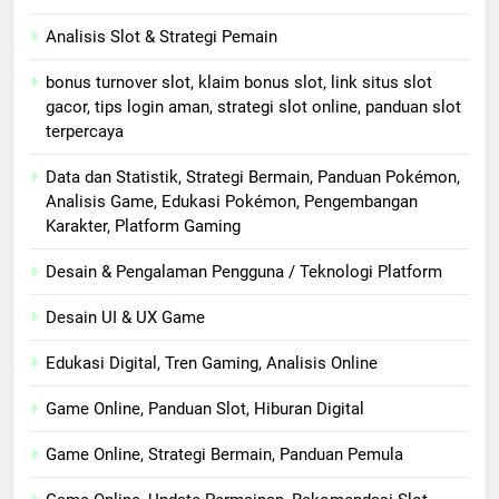
Analisis Slot & Strategi Pemain
bonus turnover slot, klaim bonus slot, link situs slot
gacor, tips login aman, strategi slot online, panduan slot
terpercaya
Data dan Statistik, Strategi Bermain, Panduan Pokémon,
Analisis Game, Edukasi Pokémon, Pengembangan
Karakter, Platform Gaming
Desain & Pengalaman Pengguna / Teknologi Platform
Desain UI & UX Game
Edukasi Digital, Tren Gaming, Analisis Online
Game Online, Panduan Slot, Hiburan Digital
Game Online, Strategi Bermain, Panduan Pemula