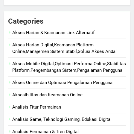
Categories
Akses Harian & Keamanan Link Alternatif
Akses Harian Digital,Keamanan Platform
Online,Manajemen Sistem Stabil,Solusi Akses Andal
Akses Mobile Digital,Optimasi Performa Online,Stabilitas
Platform,Pengembangan Sistem,Pengalaman Pengguna
Akses Online dan Optimasi Pengalaman Pengguna
Aksesibilitas dan Keamanan Online
Analisis Fitur Permainan
Analisis Game, Teknologi Gaming, Edukasi Digital
Analisis Permainan & Tren Digital