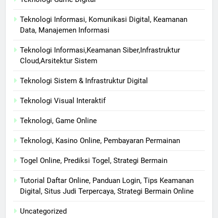
Teknologi Informasi, Komunikasi Digital, Keamanan
Data, Manajemen Informasi
Teknologi Informasi,Keamanan Siber,Infrastruktur
Cloud,Arsitektur Sistem
Teknologi Sistem & Infrastruktur Digital
Teknologi Visual Interaktif
Teknologi, Game Online
Teknologi, Kasino Online, Pembayaran Permainan
Togel Online, Prediksi Togel, Strategi Bermain
Tutorial Daftar Online, Panduan Login, Tips Keamanan
Digital, Situs Judi Terpercaya, Strategi Bermain Online
Uncategorized