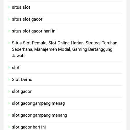
situs slot
situs slot gacor
situs slot gacor hari ini
Situs Slot Pemula, Slot Online Harian, Strategi Taruhan
Sederhana, Manajemen Modal, Gaming Bertanggung
Jawab
slot
Slot Demo
slot gacor
slot gacor gampang menag
slot gacor gampang menang
slot gacor hari ini