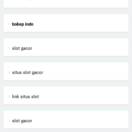
bokep indo
slot gacor
situs slot gacor
link situs slot
slot gacor