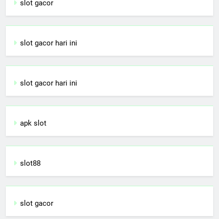
slot gacor
slot gacor hari ini
slot gacor hari ini
apk slot
slot88
slot gacor