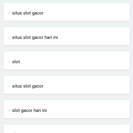
situs slot gacor
situs slot gacor hari ini
slot
situs slot gacor
slot gacor hari ini