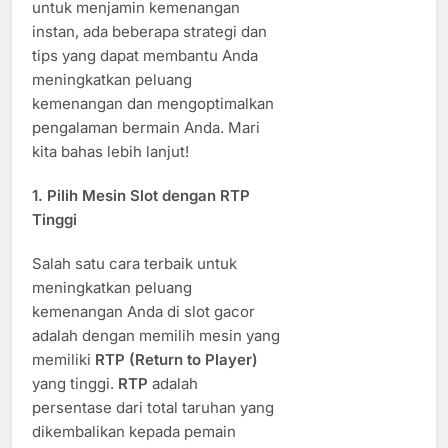
untuk menjamin kemenangan
instan, ada beberapa strategi dan
tips yang dapat membantu Anda
meningkatkan peluang
kemenangan dan mengoptimalkan
pengalaman bermain Anda. Mari
kita bahas lebih lanjut!
1.
Pilih Mesin Slot dengan RTP
Tinggi
Salah satu cara terbaik untuk
meningkatkan peluang
kemenangan Anda di slot gacor
adalah dengan memilih mesin yang
memiliki
RTP (Return to Player)
yang tinggi.
RTP
adalah
persentase dari total taruhan yang
dikembalikan kepada pemain