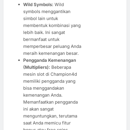
Wild Symbols:
Wild
symbols menggantikan
simbol lain untuk
membentuk kombinasi yang
lebih baik. Ini sangat
bermanfaat untuk
memperbesar peluang Anda
meraih kemenangan besar.
Pengganda Kemenangan
(Multipliers):
Beberapa
mesin slot di Champion4d
memiliki pengganda yang
bisa menggandakan
kemenangan Anda.
Memanfaatkan pengganda
ini akan sangat
menguntungkan, terutama
saat Anda memicu fitur
bonus atau free spins.