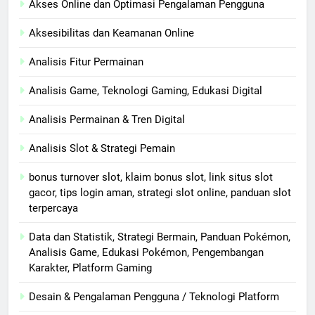
Akses Online dan Optimasi Pengalaman Pengguna
Aksesibilitas dan Keamanan Online
Analisis Fitur Permainan
Analisis Game, Teknologi Gaming, Edukasi Digital
Analisis Permainan & Tren Digital
Analisis Slot & Strategi Pemain
bonus turnover slot, klaim bonus slot, link situs slot
gacor, tips login aman, strategi slot online, panduan slot
terpercaya
Data dan Statistik, Strategi Bermain, Panduan Pokémon,
Analisis Game, Edukasi Pokémon, Pengembangan
Karakter, Platform Gaming
Desain & Pengalaman Pengguna / Teknologi Platform