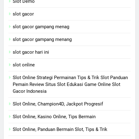
Slot Demo
slot gacor
slot gacor gampang menag
slot gacor gampang menang
slot gacor hari ini
slot online
Slot Online Strategi Permainan Tips & Trik Slot Panduan
Pemain Review Situs Slot Edukasi Game Online Slot
Gacor Indonesia
Slot Online, Champion4D, Jackpot Progresif
Slot Online, Kasino Online, Tips Bermain
Slot Online, Panduan Bermain Slot, Tips & Trik