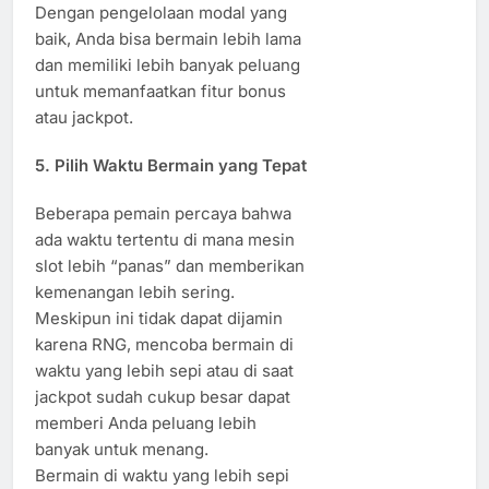
Dengan pengelolaan modal yang
baik, Anda bisa bermain lebih lama
dan memiliki lebih banyak peluang
untuk memanfaatkan fitur bonus
atau jackpot.
5.
Pilih Waktu Bermain yang Tepat
Beberapa pemain percaya bahwa
ada waktu tertentu di mana mesin
slot lebih “panas” dan memberikan
kemenangan lebih sering.
Meskipun ini tidak dapat dijamin
karena RNG, mencoba bermain di
waktu yang lebih sepi atau di saat
jackpot sudah cukup besar dapat
memberi Anda peluang lebih
banyak untuk menang.
Bermain di waktu yang lebih sepi