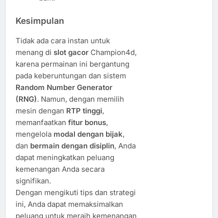
Kesimpulan
Tidak ada cara instan untuk
menang di
slot gacor
Champion4d,
karena permainan ini bergantung
pada keberuntungan dan sistem
Random Number Generator
(RNG)
. Namun, dengan memilih
mesin dengan
RTP tinggi
,
memanfaatkan
fitur bonus
,
mengelola
modal dengan bijak
,
dan
bermain dengan disiplin
, Anda
dapat meningkatkan peluang
kemenangan Anda secara
signifikan.
Dengan mengikuti tips dan strategi
ini, Anda dapat memaksimalkan
peluang untuk meraih kemenangan