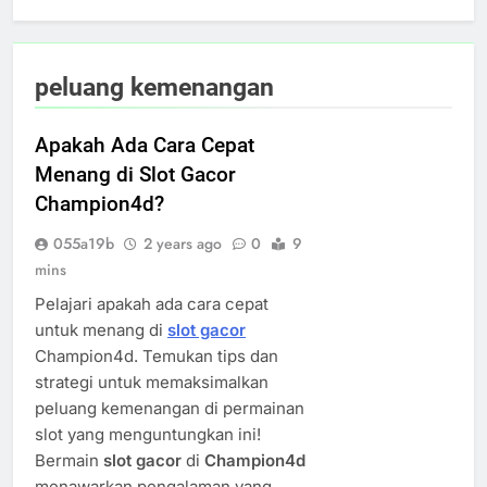
peluang kemenangan
Apakah Ada Cara Cepat
Menang di Slot Gacor
Champion4d?
055a19b
2 years ago
0
9
mins
Pelajari apakah ada cara cepat
untuk menang di
slot gacor
Champion4d. Temukan tips dan
strategi untuk memaksimalkan
peluang kemenangan di permainan
slot yang menguntungkan ini!
Bermain
slot gacor
di
Champion4d
menawarkan pengalaman yang