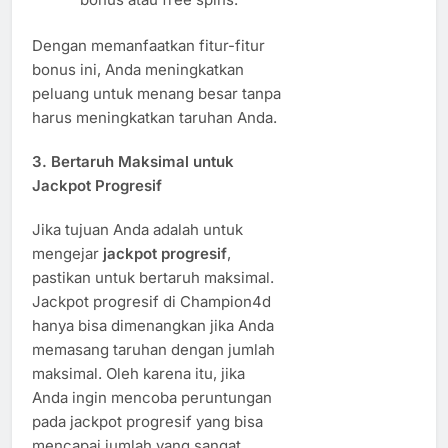
Dengan memanfaatkan fitur-fitur
bonus ini, Anda meningkatkan
peluang untuk menang besar tanpa
harus meningkatkan taruhan Anda.
3.
Bertaruh Maksimal untuk
Jackpot Progresif
Jika tujuan Anda adalah untuk
mengejar
jackpot progresif
,
pastikan untuk bertaruh maksimal.
Jackpot progresif di Champion4d
hanya bisa dimenangkan jika Anda
memasang taruhan dengan jumlah
maksimal. Oleh karena itu, jika
Anda ingin mencoba peruntungan
pada jackpot progresif yang bisa
mencapai jumlah yang sangat