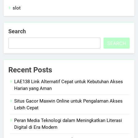
slot
Search
SEARCH
Recent Posts
LAE138 Link Alternatif Cepat untuk Kebutuhan Akses
Harian yang Aman
Situs Gacor Maxwin Online untuk Pengalaman Akses
Lebih Cepat
Peran Media Teknologi dalam Meningkatkan Literasi
Digital di Era Modern