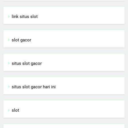
link situs slot
slot gacor
situs slot gacor
situs slot gacor hari ini
slot