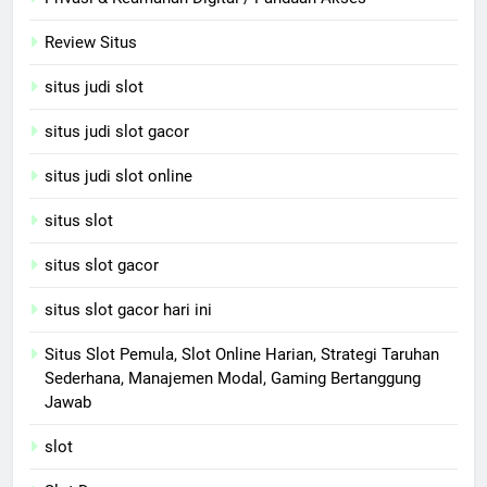
Review Situs
situs judi slot
situs judi slot gacor
situs judi slot online
situs slot
situs slot gacor
situs slot gacor hari ini
Situs Slot Pemula, Slot Online Harian, Strategi Taruhan
Sederhana, Manajemen Modal, Gaming Bertanggung
Jawab
slot