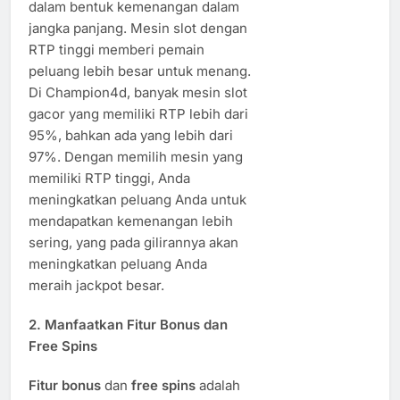
dalam bentuk kemenangan dalam
jangka panjang. Mesin slot dengan
RTP tinggi memberi pemain
peluang lebih besar untuk menang.
Di Champion4d, banyak mesin slot
gacor yang memiliki RTP lebih dari
95%, bahkan ada yang lebih dari
97%. Dengan memilih mesin yang
memiliki RTP tinggi, Anda
meningkatkan peluang Anda untuk
mendapatkan kemenangan lebih
sering, yang pada gilirannya akan
meningkatkan peluang Anda
meraih jackpot besar.
2.
Manfaatkan Fitur Bonus dan
Free Spins
Fitur bonus
dan
free spins
adalah