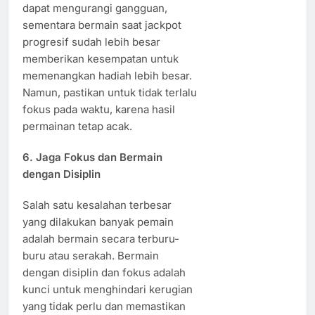
dapat mengurangi gangguan,
sementara bermain saat jackpot
progresif sudah lebih besar
memberikan kesempatan untuk
memenangkan hadiah lebih besar.
Namun, pastikan untuk tidak terlalu
fokus pada waktu, karena hasil
permainan tetap acak.
6.
Jaga Fokus dan Bermain
dengan Disiplin
Salah satu kesalahan terbesar
yang dilakukan banyak pemain
adalah bermain secara terburu-
buru atau serakah. Bermain
dengan disiplin dan fokus adalah
kunci untuk menghindari kerugian
yang tidak perlu dan memastikan