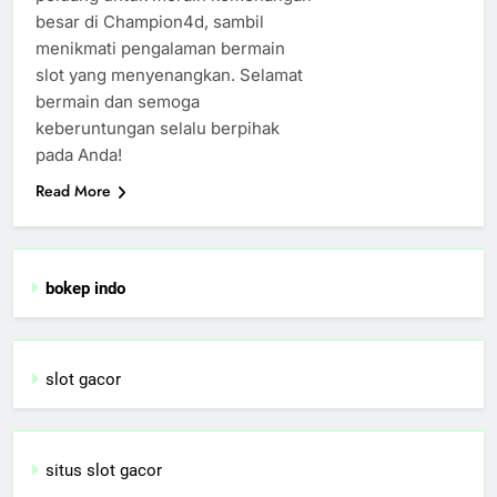
besar di Champion4d, sambil
menikmati pengalaman bermain
slot yang menyenangkan. Selamat
bermain dan semoga
keberuntungan selalu berpihak
pada Anda!
Read More
bokep indo
slot gacor
situs slot gacor