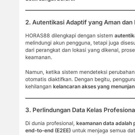
2. Autentikasi Adaptif yang Aman da
HORAS88 dilengkapi dengan sistem
autentik
melindungi akun pengguna, tetapi juga disesu
dari perangkat dan lokasi yang dikenal, pro
keamanan.
Namun, ketika sistem mendeteksi perubaha
otomatis diaktifkan. Dengan begitu, penggun
kehilangan
kelancaran akses yang menunjang
3. Perlindungan Data Kelas Profesiona
Di dunia profesional,
keamanan data adalah p
end-to-end (E2EE)
untuk menjaga semua data