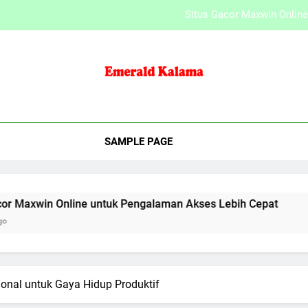
Situs Gacor Maxwin Onlin
Peran Media Teknologi dalam Mening
Peran Sistem Monitoring dalam Men
rald Kalama
LAE138 Link Alternatif Cepat un
lama Menawarkan Solusi Kimia Berkualitas Tinggi Untuk Berbag
Situs Gacor Maxwin Onlin
SAMPLE PAGE
Peran Media Teknologi dalam Mening
Peran Sistem Monitoring dalam Men
nline untuk Pengalaman Akses Lebih Cepat
Peran Media
5 Months Ago
onal untuk Gaya Hidup Produktif