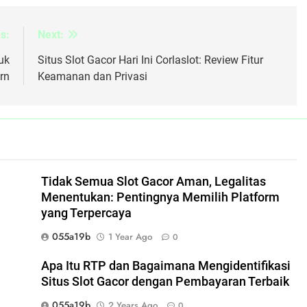
s:
Next:
uk
Situs Slot Gacor Hari Ini Corlaslot: Review Fitur
rn
Keamanan dan Privasi
Tidak Semua Slot Gacor Aman, Legalitas
Menentukan: Pentingnya Memilih Platform
yang Terpercaya
055a19b
1 Year Ago
0
Apa Itu RTP dan Bagaimana Mengidentifikasi
Situs Slot Gacor dengan Pembayaran Terbaik
055a19b
2 Years Ago
0