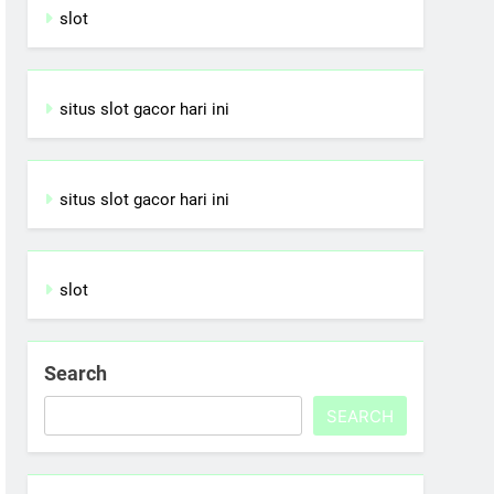
slot
situs slot gacor hari ini
situs slot gacor hari ini
slot
Search
SEARCH