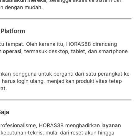
ikan dengan mudah.
 Platform
 satu tempat. Oleh karena itu, HORAS88 dirancang
m operasi
, termasuk desktop, tablet, dan smartphone
an pengguna untuk berganti dari satu perangkat ke
 harus login ulang, menjadikan produktivitas tetap
at.
aja
 profesionalisme, HORAS88 menghadirkan
layanan
ebutuhan teknis, mulai dari reset akun hingga