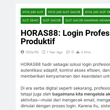
SITUS JUDI SLOT
SITUS JUDI SLOT GACOR
SITUS JUDI SLOT O
SLOT DEMO
SLOT GACOR
SLOT GACOR GAMPANG MENA
HORAS88: Login Profes
Produktif
0
055a19b
1 Year Ago
6 Mins
HORAS88 hadir sebagai solusi login profesi
autentikasi adaptif, kontrol akses efisien, 
memberikan kenyamanan dan keandalan untuk 
Di era serba digital seperti sekarang, profes
tetapi juga oleh
bagaimana kita mengelola ak
aktivitas—mulai dari mengecek email, mengak
dimulai dengan proses login. Karena itu, sist