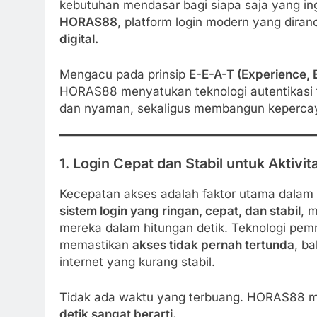
kebutuhan mendasar bagi siapa saja yang ingin
HORAS88
, platform login modern yang dir
digital.
Mengacu pada prinsip
E-E-A-T (Experience, E
HORAS88 menyatukan teknologi autentikasi
dan nyaman, sekaligus membangun kepercay
1. Login Cepat dan Stabil untuk Aktivit
Kecepatan akses adalah faktor utama dala
sistem login yang ringan, cepat, dan stabil
, 
mereka dalam hitungan detik. Teknologi pemr
memastikan
akses tidak pernah tertunda
, b
internet yang kurang stabil.
Tidak ada waktu yang terbuang. HORAS88 m
detik sangat berarti.