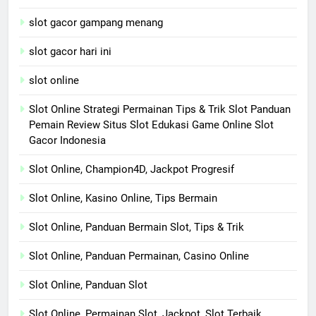
slot gacor gampang menang
slot gacor hari ini
slot online
Slot Online Strategi Permainan Tips & Trik Slot Panduan
Pemain Review Situs Slot Edukasi Game Online Slot
Gacor Indonesia
Slot Online, Champion4D, Jackpot Progresif
Slot Online, Kasino Online, Tips Bermain
Slot Online, Panduan Bermain Slot, Tips & Trik
Slot Online, Panduan Permainan, Casino Online
Slot Online, Panduan Slot
Slot Online, Permainan Slot, Jackpot, Slot Terbaik