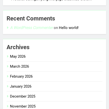
Recent Comments
A WordPress Commenter
on
Hello world!
Archives
May 2026
March 2026
February 2026
January 2026
December 2025
November 2025