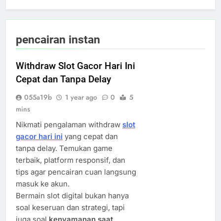
pencairan instan
Withdraw Slot Gacor Hari Ini
Cepat dan Tanpa Delay
055a19b
1 year ago
0
5
mins
Nikmati pengalaman withdraw
slot
gacor hari ini
yang cepat dan
tanpa delay. Temukan game
terbaik, platform responsif, dan
tips agar pencairan cuan langsung
masuk ke akun.
Bermain slot digital bukan hanya
soal keseruan dan strategi, tapi
juga soal
kenyamanan saat