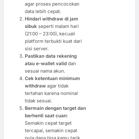
agar proses pencocokan
data lebih cepat.
Hindari withdraw di jam
sibuk
seperti malam hari
(21:00 – 23:00), kecuali
platform terbukti kuat dari
sisi server.
Pastikan data rekening
atau e-wallet valid
dan
sesuai nama akun.
Cek ketentuan minimum
withdraw
agar tidak
tertahan karena nominal
tidak sesuai.
Bermain dengan target dan
berhenti saat cuan
:
Semakin cepat target
tercapai, semakin cepat
pula dana bisa kamu tarik.