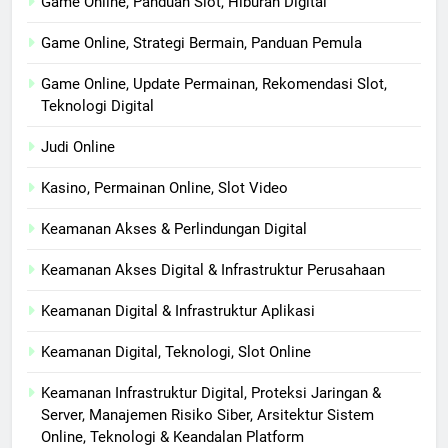
Game Online, Panduan Slot, Hiburan Digital
Game Online, Strategi Bermain, Panduan Pemula
Game Online, Update Permainan, Rekomendasi Slot,
Teknologi Digital
Judi Online
Kasino, Permainan Online, Slot Video
Keamanan Akses & Perlindungan Digital
Keamanan Akses Digital & Infrastruktur Perusahaan
Keamanan Digital & Infrastruktur Aplikasi
Keamanan Digital, Teknologi, Slot Online
Keamanan Infrastruktur Digital, Proteksi Jaringan &
Server, Manajemen Risiko Siber, Arsitektur Sistem
Online, Teknologi & Keandalan Platform