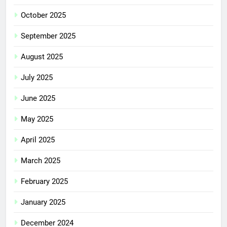
October 2025
September 2025
August 2025
July 2025
June 2025
May 2025
April 2025
March 2025
February 2025
January 2025
December 2024