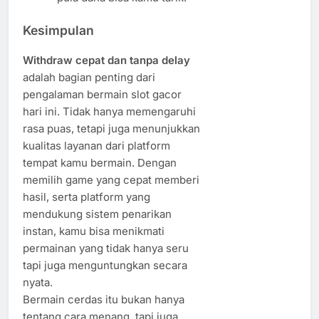
Kesimpulan
Withdraw cepat dan tanpa delay
adalah bagian penting dari
pengalaman bermain slot gacor
hari ini. Tidak hanya memengaruhi
rasa puas, tetapi juga menunjukkan
kualitas layanan dari platform
tempat kamu bermain. Dengan
memilih game yang cepat memberi
hasil, serta platform yang
mendukung sistem penarikan
instan, kamu bisa menikmati
permainan yang tidak hanya seru
tapi juga menguntungkan secara
nyata.
Bermain cerdas itu bukan hanya
tentang cara menang, tapi juga