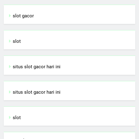
slot gacor
slot
situs slot gacor hari ini
situs slot gacor hari ini
slot