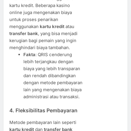
kartu kredit. Beberapa kasino
online juga mengenakan biaya
untuk proses penarikan
menggunakan
kartu kredit
atau
transfer bank
, yang bisa menjadi
kerugian bagi pemain yang ingin
menghindari biaya tambahan.
Fakta
: QRIS cenderung
lebih terjangkau dengan
biaya yang lebih transparan
dan rendah dibandingkan
dengan metode pembayaran
lain yang mengenakan biaya
administrasi atau transaksi.
4.
Fleksibilitas Pembayaran
Metode pembayaran lain seperti
kartu kredit
dan
transfer bank