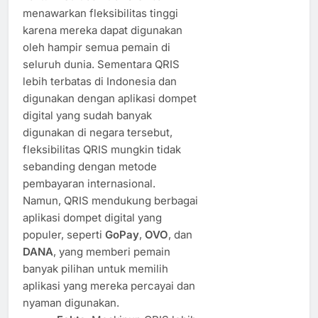
menawarkan fleksibilitas tinggi
karena mereka dapat digunakan
oleh hampir semua pemain di
seluruh dunia. Sementara QRIS
lebih terbatas di Indonesia dan
digunakan dengan aplikasi dompet
digital yang sudah banyak
digunakan di negara tersebut,
fleksibilitas QRIS mungkin tidak
sebanding dengan metode
pembayaran internasional.
Namun, QRIS mendukung berbagai
aplikasi dompet digital yang
populer, seperti
GoPay
,
OVO
, dan
DANA
, yang memberi pemain
banyak pilihan untuk memilih
aplikasi yang mereka percayai dan
nyaman digunakan.