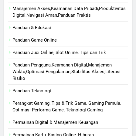
Manajemen Akses,Keamanan Data Pribadi,Produktivitas
Digital,Navigasi Aman,Panduan Praktis
Panduan & Edukasi
Panduan Game Online
Panduan Judi Online, Slot Online, Tips dan Trik
Panduan Pengguna,Keamanan Digital,Manajemen
Waktu,Optimasi Pengalaman,Stabilitas Akses,Literasi
Risiko
Panduan Teknologi
Perangkat Gaming, Tips & Trik Game, Gaming Pemula,
Optimasi Performa Game, Teknologi Gaming
Permainan Digital & Manajemen Keuangan
Permainan Kartu, Kasino Online, Hiburan