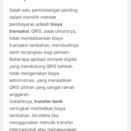
Salah satu pertimbangan penting
dalam memilih metode
pembayaran adalah
biaya
transaksi
. QRIS, pada umumnya,
tidak membebankan biaya
transaksi tambahan, membuatnya
lebih terjangkau bagi pemain.
Beberapa aplikasi dompet digital
yang mendukung QRIS bahkan
tidak mengenakan biaya
administrasi, yang menjadikan
QRIS pilihan yang sangat ramah
anggaran.
Sebaliknya,
transfer bank
seringkali melibatkan biaya
tambahan, terutama jika
menggunakan metode transfer
internasional atau menggunakan