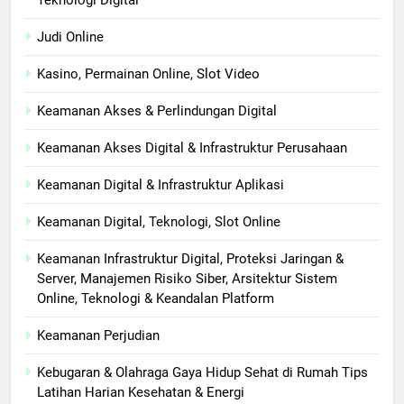
Teknologi Digital
Judi Online
Kasino, Permainan Online, Slot Video
Keamanan Akses & Perlindungan Digital
Keamanan Akses Digital & Infrastruktur Perusahaan
Keamanan Digital & Infrastruktur Aplikasi
Keamanan Digital, Teknologi, Slot Online
Keamanan Infrastruktur Digital, Proteksi Jaringan &
Server, Manajemen Risiko Siber, Arsitektur Sistem
Online, Teknologi & Keandalan Platform
Keamanan Perjudian
Kebugaran & Olahraga Gaya Hidup Sehat di Rumah Tips
Latihan Harian Kesehatan & Energi