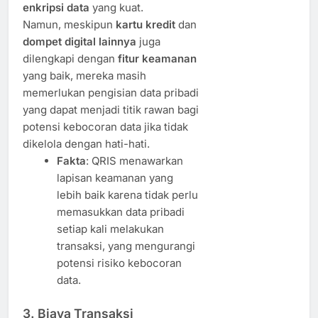
enkripsi data
yang kuat.
Namun, meskipun
kartu kredit
dan
dompet digital lainnya
juga
dilengkapi dengan
fitur keamanan
yang baik, mereka masih
memerlukan pengisian data pribadi
yang dapat menjadi titik rawan bagi
potensi kebocoran data jika tidak
dikelola dengan hati-hati.
Fakta
: QRIS menawarkan
lapisan keamanan yang
lebih baik karena tidak perlu
memasukkan data pribadi
setiap kali melakukan
transaksi, yang mengurangi
potensi risiko kebocoran
data.
3.
Biaya Transaksi