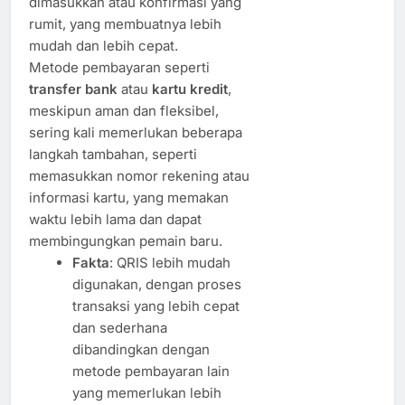
dimasukkan atau konfirmasi yang
rumit, yang membuatnya lebih
mudah dan lebih cepat.
Metode pembayaran seperti
transfer bank
atau
kartu kredit
,
meskipun aman dan fleksibel,
sering kali memerlukan beberapa
langkah tambahan, seperti
memasukkan nomor rekening atau
informasi kartu, yang memakan
waktu lebih lama dan dapat
membingungkan pemain baru.
Fakta
: QRIS lebih mudah
digunakan, dengan proses
transaksi yang lebih cepat
dan sederhana
dibandingkan dengan
metode pembayaran lain
yang memerlukan lebih