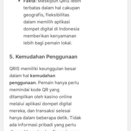
Fakta
: Meskipun QRIS lebih
terbatas dalam hal cakupan
geografis, fleksibilitas
dalam memilih aplikasi
dompet digital di Indonesia
memberikan kenyamanan
lebih bagi pemain lokal.
5.
Kemudahan Penggunaan
QRIS memiliki keunggulan besar
dalam hal
kemudahan
penggunaan
. Pemain hanya perlu
memindai kode QR yang
ditampilkan oleh kasino online
melalui aplikasi dompet digital
mereka, dan transaksi selesai
hanya dalam beberapa detik. Tidak
ada informasi pribadi yang perlu