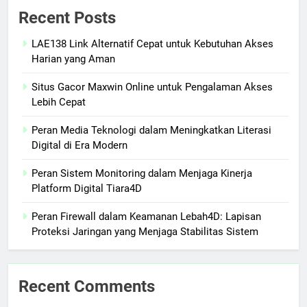
Recent Posts
LAE138 Link Alternatif Cepat untuk Kebutuhan Akses
Harian yang Aman
Situs Gacor Maxwin Online untuk Pengalaman Akses
Lebih Cepat
Peran Media Teknologi dalam Meningkatkan Literasi
Digital di Era Modern
Peran Sistem Monitoring dalam Menjaga Kinerja
Platform Digital Tiara4D
Peran Firewall dalam Keamanan Lebah4D: Lapisan
Proteksi Jaringan yang Menjaga Stabilitas Sistem
Recent Comments