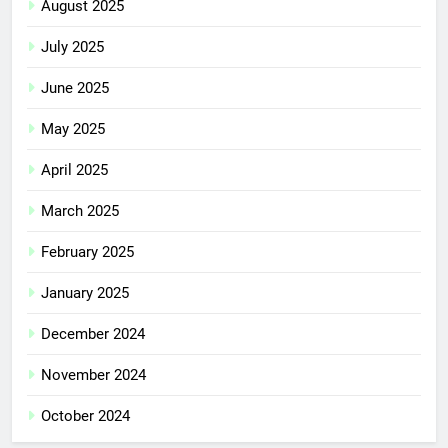
August 2025
July 2025
June 2025
May 2025
April 2025
March 2025
February 2025
January 2025
December 2024
November 2024
October 2024