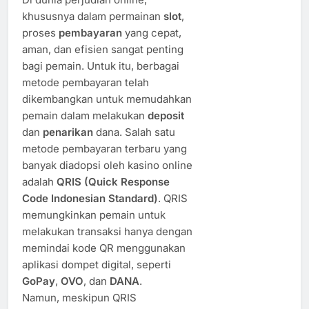
khususnya dalam permainan
slot
,
proses
pembayaran
yang cepat,
aman, dan efisien sangat penting
bagi pemain. Untuk itu, berbagai
metode pembayaran telah
dikembangkan untuk memudahkan
pemain dalam melakukan
deposit
dan
penarikan
dana. Salah satu
metode pembayaran terbaru yang
banyak diadopsi oleh kasino online
adalah
QRIS (Quick Response
Code Indonesian Standard)
. QRIS
memungkinkan pemain untuk
melakukan transaksi hanya dengan
memindai kode QR menggunakan
aplikasi dompet digital, seperti
GoPay
,
OVO
, dan
DANA
.
Namun, meskipun QRIS