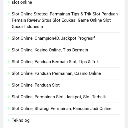
slot online
Slot Online Strategi Permainan Tips & Trik Slot Panduan
Pemain Review Situs Slot Edukasi Game Online Slot
Gacor Indonesia
Slot Online, Champion4D, Jackpot Progresif
Slot Online, Kasino Online, Tips Bermain
Slot Online, Panduan Bermain Slot, Tips & Trik
Slot Online, Panduan Permainan, Casino Online
Slot Online, Panduan Slot
Slot Online, Permainan Slot, Jackpot, Slot Terbaik
Slot Online, Strategi Permainan, Panduan Judi Online
Teknologi