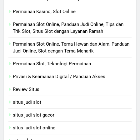
Permainan Kasino, Slot Online
Permainan Slot Online, Panduan Judi Online, Tips dan
Trik Slot, Situs Slot dengan Layanan Ramah
Permainan Slot Online, Tema Hewan dan Alam, Panduan
Judi Online, Slot dengan Tema Menarik
Permainan Slot, Teknologi Permainan
Privasi & Keamanan Digital / Panduan Akses
Review Situs
situs judi slot
situs judi slot gacor
situs judi slot online