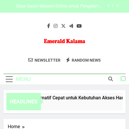
Skip
Peran Media Teknologi dalam Meningkatkan
to
Literasi Digital di Era Modern
content
Peran Sistem Monitoring dalam Menjaga Kinerja
Platform Digital Tiara4D
LAE138 Link Alternatif Cepat untuk Kebutuhan
Akses Harian yang Aman
Situs Gacor Maxwin Online untuk Pengalaman
Akses Lebih Cepat
Emerald
Emerald Kalama Menawarkan Solusi
Peran Media Teknologi dalam Meningkatkan
NEWSLETTER
RANDOM NEWS
Literasi Digital di Era Modern
Kalama
Kimia Berkualitas Tinggi Untuk Berbagai
Peran Sistem Monitoring dalam Menjaga Kinerja
Industri, Dari Aroma Hingga Produk
Platform Digital Tiara4D
MENU
Perawatan Diri.
AE138 Link Alternatif Cepat untuk Kebutuhan Akses Harian y
HEADLINES
 Months Ago
Home