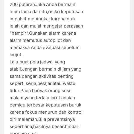
200 putaran.Jika Anda bermain
lebih lama dari itu,risiko keputusan
impulsif meningkat karena otak
lelah dan mulai mengejar perasaan
“hampir”.Gunakan alarm,karena
alarm memutus autopilot dan
memaksa Anda evaluasi sebelum
lanjut.
Lalu buat pola jadwal yang
stabil.Jangan bermain di jam yang
sama dengan aktivitas penting
seperti kerja,belajar,atau waktu
tidur.Pada banyak orang,sesi
malam yang terlalu larut adalah
pemicu terbesar keputusan buruk
karena fokus menurun dan kontrol
diri melemah.Bila preventsinya
sederhana,hasilnya besar:hindari
bermain saat