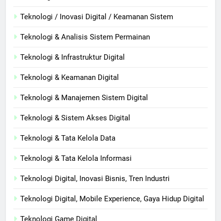
Teknologi / Inovasi Digital / Keamanan Sistem
Teknologi & Analisis Sistem Permainan
Teknologi & Infrastruktur Digital
Teknologi & Keamanan Digital
Teknologi & Manajemen Sistem Digital
Teknologi & Sistem Akses Digital
Teknologi & Tata Kelola Data
Teknologi & Tata Kelola Informasi
Teknologi Digital, Inovasi Bisnis, Tren Industri
Teknologi Digital, Mobile Experience, Gaya Hidup Digital
Teknologi Game Digital