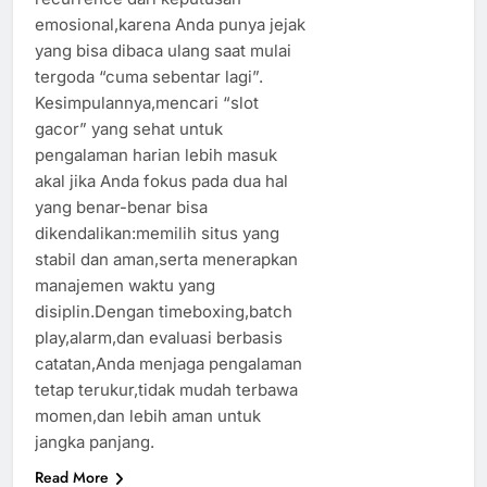
emosional,karena Anda punya jejak
yang bisa dibaca ulang saat mulai
tergoda “cuma sebentar lagi”.
Kesimpulannya,mencari “slot
gacor” yang sehat untuk
pengalaman harian lebih masuk
akal jika Anda fokus pada dua hal
yang benar-benar bisa
dikendalikan:memilih situs yang
stabil dan aman,serta menerapkan
manajemen waktu yang
disiplin.Dengan timeboxing,batch
play,alarm,dan evaluasi berbasis
catatan,Anda menjaga pengalaman
tetap terukur,tidak mudah terbawa
momen,dan lebih aman untuk
jangka panjang.
Read More