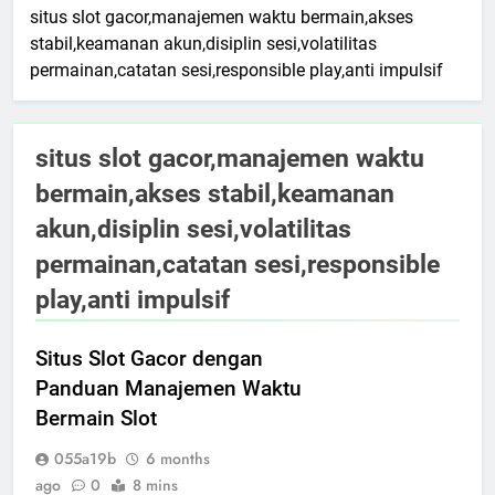
situs slot gacor,manajemen waktu bermain,akses
stabil,keamanan akun,disiplin sesi,volatilitas
permainan,catatan sesi,responsible play,anti impulsif
situs slot gacor,manajemen waktu
bermain,akses stabil,keamanan
akun,disiplin sesi,volatilitas
permainan,catatan sesi,responsible
play,anti impulsif
Situs Slot Gacor dengan
Panduan Manajemen Waktu
Bermain Slot
055a19b
6 months
ago
0
8 mins