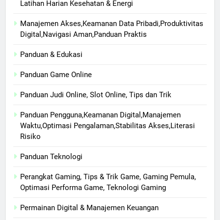
Latihan Harian Kesehatan & Energi
Manajemen Akses,Keamanan Data Pribadi,Produktivitas
Digital,Navigasi Aman,Panduan Praktis
Panduan & Edukasi
Panduan Game Online
Panduan Judi Online, Slot Online, Tips dan Trik
Panduan Pengguna,Keamanan Digital,Manajemen
Waktu,Optimasi Pengalaman,Stabilitas Akses,Literasi
Risiko
Panduan Teknologi
Perangkat Gaming, Tips & Trik Game, Gaming Pemula,
Optimasi Performa Game, Teknologi Gaming
Permainan Digital & Manajemen Keuangan