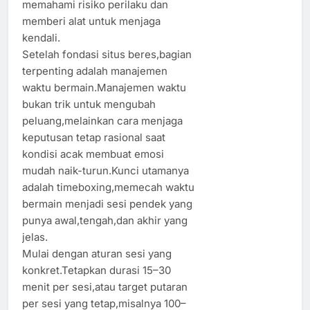
memahami risiko perilaku dan
memberi alat untuk menjaga
kendali.
Setelah fondasi situs beres,bagian
terpenting adalah manajemen
waktu bermain.Manajemen waktu
bukan trik untuk mengubah
peluang,melainkan cara menjaga
keputusan tetap rasional saat
kondisi acak membuat emosi
mudah naik-turun.Kunci utamanya
adalah timeboxing,memecah waktu
bermain menjadi sesi pendek yang
punya awal,tengah,dan akhir yang
jelas.
Mulai dengan aturan sesi yang
konkret.Tetapkan durasi 15–30
menit per sesi,atau target putaran
per sesi yang tetap,misalnya 100–