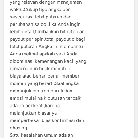
yang relevan dengan manajemen
waktu.Cukup tiga angka per
sesi:durasi,total putaran,dan
perubahan saldo.Jika Anda ingin
lebih detail,tambahkan hit rate dan
payout per spin,total payout dibagi
total putaran.Angka ini membantu
Anda melihat apakah sesi Anda
didominasi kemenangan kecil yang
ramai namun tidak menutup
biaya,atau benar-benar memberi
momen yang berarti.Saat angka
menunjukkan tren buruk dan
emosi mulai naik,putusan terbaik
adalah berhenti,karena
melanjutkan biasanya
memperbesar bias konfirmasi dan
chasing.
Satu kesalahan umum adalah