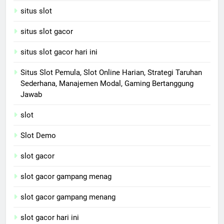
situs slot
situs slot gacor
situs slot gacor hari ini
Situs Slot Pemula, Slot Online Harian, Strategi Taruhan
Sederhana, Manajemen Modal, Gaming Bertanggung
Jawab
slot
Slot Demo
slot gacor
slot gacor gampang menag
slot gacor gampang menang
slot gacor hari ini