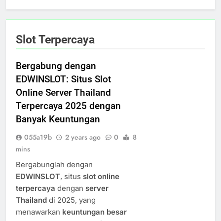
Slot Terpercaya
Bergabung dengan
EDWINSLOT: Situs Slot
Online Server Thailand
Terpercaya 2025 dengan
Banyak Keuntungan
055a19b
2 years ago
0
8
mins
Bergabunglah dengan
EDWINSLOT
, situs
slot online
terpercaya
dengan
server
Thailand
di 2025, yang
menawarkan
keuntungan besar