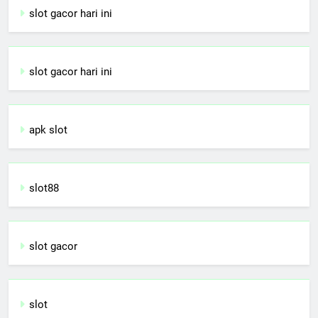
slot gacor hari ini
slot gacor hari ini
apk slot
slot88
slot gacor
slot