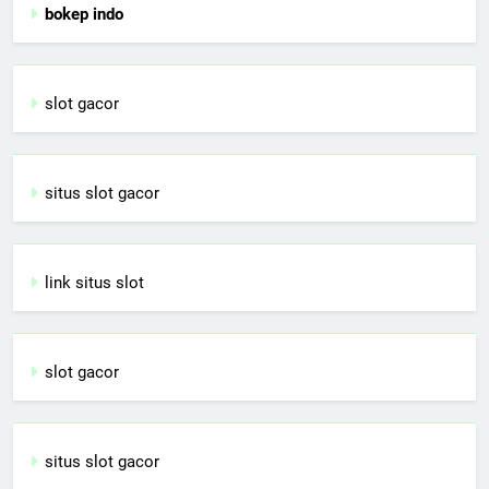
bokep indo
slot gacor
situs slot gacor
link situs slot
slot gacor
situs slot gacor