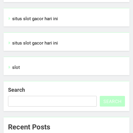
situs slot gacor hari ini
situs slot gacor hari ini
slot
Search
SEARCH
Recent Posts