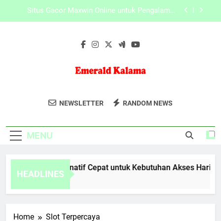
Skip
Peran Media Teknologi dalam Meningkatkan
to
Literasi Digital di Era Modern
content
Peran Sistem Monitoring dalam Menjaga Kinerja
Platform Digital Tiara4D
LAE138 Link Alternatif Cepat untuk Kebutuhan
Akses Harian yang Aman
Situs Gacor Maxwin Online untuk Pengalaman
Akses Lebih Cepat
Emerald
Emerald Kalama Menawarkan Solusi
Peran Media Teknologi dalam Meningkatkan
NEWSLETTER
RANDOM NEWS
Literasi Digital di Era Modern
Kalama
Kimia Berkualitas Tinggi Untuk Berbagai
Peran Sistem Monitoring dalam Menjaga Kinerja
Industri, Dari Aroma Hingga Produk
Platform Digital Tiara4D
MENU
Perawatan Diri.
E138 Link Alternatif Cepat untuk Kebutuhan Akses Harian ya
HEADLINES
Months Ago
Home
Slot Terpercaya