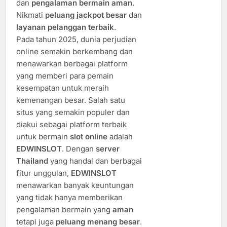
dan
pengalaman bermain aman
.
Nikmati
peluang jackpot besar
dan
layanan pelanggan terbaik
.
Pada tahun 2025, dunia perjudian
online semakin berkembang dan
menawarkan berbagai platform
yang memberi para pemain
kesempatan untuk meraih
kemenangan besar. Salah satu
situs yang semakin populer dan
diakui sebagai platform terbaik
untuk bermain
slot online
adalah
EDWINSLOT
. Dengan
server
Thailand
yang handal dan berbagai
fitur unggulan,
EDWINSLOT
menawarkan banyak keuntungan
yang tidak hanya memberikan
pengalaman bermain yang
aman
tetapi juga
peluang menang besar
.