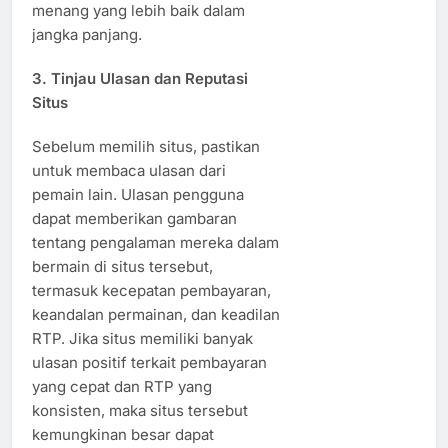
menang yang lebih baik dalam
jangka panjang.
3.
Tinjau Ulasan dan Reputasi
Situs
Sebelum memilih situs, pastikan
untuk membaca ulasan dari
pemain lain. Ulasan pengguna
dapat memberikan gambaran
tentang pengalaman mereka dalam
bermain di situs tersebut,
termasuk kecepatan pembayaran,
keandalan permainan, dan keadilan
RTP. Jika situs memiliki banyak
ulasan positif terkait pembayaran
yang cepat dan RTP yang
konsisten, maka situs tersebut
kemungkinan besar dapat