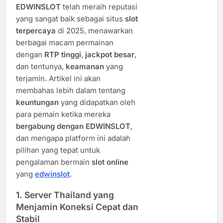
EDWINSLOT
telah meraih reputasi
yang sangat baik sebagai situs
slot
terpercaya
di 2025, menawarkan
berbagai macam permainan
dengan
RTP tinggi
,
jackpot besar
,
dan tentunya,
keamanan
yang
terjamin. Artikel ini akan
membahas lebih dalam tentang
keuntungan
yang didapatkan oleh
para pemain ketika mereka
bergabung dengan EDWINSLOT
,
dan mengapa platform ini adalah
pilihan yang tepat untuk
pengalaman bermain
slot online
yang
edwinslot
.
1.
Server Thailand yang
Menjamin Koneksi Cepat dan
Stabil