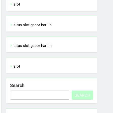
slot
situs slot gacor hari ini
situs slot gacor hari ini
slot
Search
SEARCH