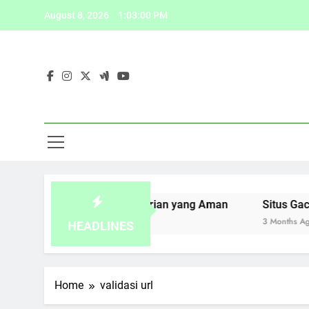
Skip
August 8, 2026
1:03:01 PM
to
content
Eme
Emerald Ka
Kebutuhan Akses Harian yang Aman
Situs Gacor Maxwin 
3 Months Ago
HEADLINES
Home
validasi url