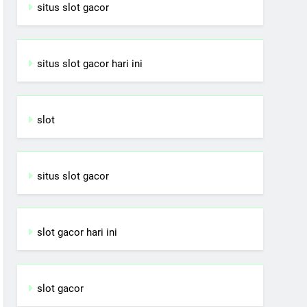
situs slot gacor
situs slot gacor hari ini
slot
situs slot gacor
slot gacor hari ini
slot gacor