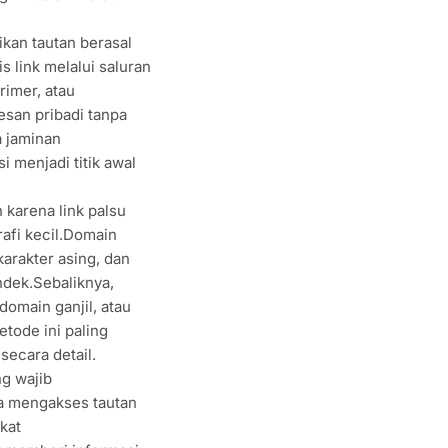
kan tautan berasal
s link melalui saluran
rimer, atau
esan pribadi tanpa
a jaminan
i menjadi titik awal
karena link palsu
rafi kecil.Domain
arakter asing, dan
ndek.Sebaliknya,
omain ganjil, atau
tode ini paling
ecara detail.
ng wajib
a mengakses tautan
kat