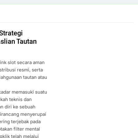
Strategi
aslian Tautan
ink slot secara aman
stribusi resmi, serta
lahgunaan tautan atau
kadar memasuki suatu
kah teknis dan
n diri ke sebuah
 dirancang menyerupai
ring terjebak pada
kan filter mental
lik telah melalui