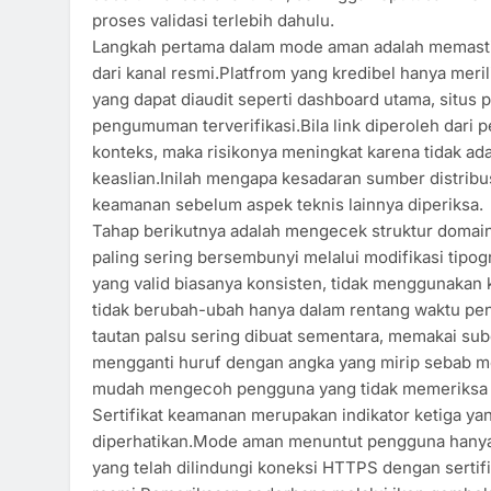
proses validasi terlebih dahulu.
Langkah pertama dalam mode aman adalah memasti
dari kanal resmi.Platfrom yang kredibel hanya merili
yang dapat diaudit seperti dashboard utama, situs p
pengumuman terverifikasi.Bila link diperoleh dari p
konteks, maka risikonya meningkat karena tidak ad
keaslian.Inilah mengapa kesadaran sumber distribus
keamanan sebelum aspek teknis lainnya diperiksa.
Tahap berikutnya adalah mengecek struktur domain 
paling sering bersembunyi melalui modifikasi tipog
yang valid biasanya konsisten, tidak menggunakan k
tidak berubah-ubah hanya dalam rentang waktu pe
tautan palsu sering dibuat sementara, memakai subd
mengganti huruf dengan angka yang mirip sebab me
mudah mengecoh pengguna yang tidak memeriksa s
Sertifikat keamanan merupakan indikator ketiga ya
diperhatikan.Mode aman menuntut pengguna hany
yang telah dilindungi koneksi HTTPS dengan sertifi