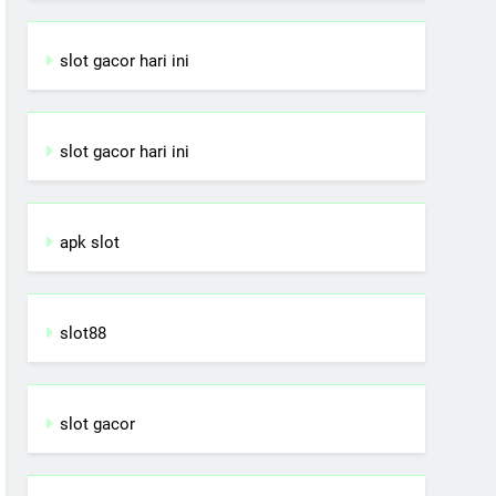
slot gacor hari ini
slot gacor hari ini
apk slot
slot88
slot gacor