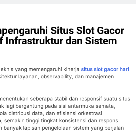
pengaruhi Situs Slot Gacor
f Infrastruktur dan Sistem
teknis yang memengaruhi kinerja
situs slot gacor hari
rsitektur layanan, observability, dan manajemen
menentukan seberapa stabil dan responsif suatu situs
idak lagi bergantung pada sisi antarmuka semata,
la distribusi data, dan efisiensi orkestrasi
, semakin tinggi tingkat konsistensi dan respons
n banyak lapisan pengelolaan sistem yang berjalan