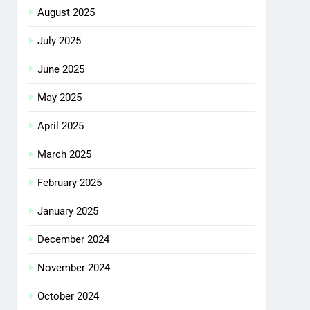
August 2025
July 2025
June 2025
May 2025
April 2025
March 2025
February 2025
January 2025
December 2024
November 2024
October 2024