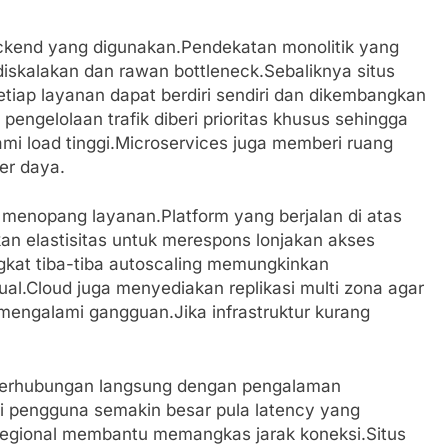
backend yang digunakan.Pendekatan monolitik yang
diskalakan dan rawan bottleneck.Sebaliknya situs
iap layanan dapat berdiri sendiri dan dikembangkan
n pengelolaan trafik diberi prioritas khusus sehingga
ami load tinggi.Microservices juga memberi ruang
er daya.
g menopang layanan.Platform yang berjalan di atas
n elastisitas untuk merespons lonjakan akses
gkat tiba-tiba autoscaling memungkinkan
al.Cloud juga menyediakan replikasi multi zona agar
 mengalami gangguan.Jika infrastruktur kurang
g berhubungan langsung dengan pengalaman
si pengguna semakin besar pula latency yang
i regional membantu memangkas jarak koneksi.Situs