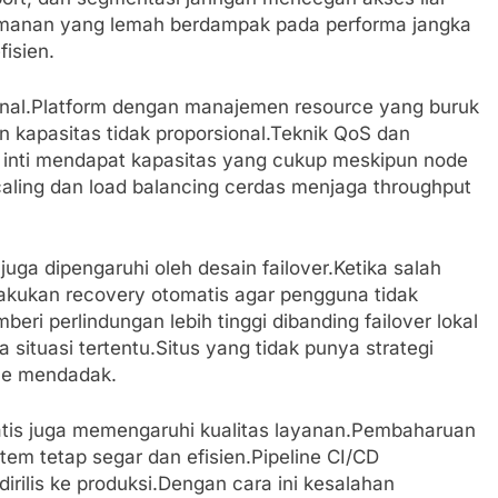
amanan yang lemah berdampak pada performa jangka
isien.
ernal.Platform dengan manajemen resource yang buruk
n kapasitas tidak proporsional.Teknik QoS dan
 inti mendapat kapasitas yang cukup meskipun node
caling dan load balancing cerdas menjaga throughput
ga dipengaruhi oleh desain failover.Ketika salah
akukan recovery otomatis agar pengguna tidak
eri perlindungan lebih tinggi dibanding failover lokal
situasi tertentu.Situs yang tidak punya strategi
me mendadak.
matis juga memengaruhi kualitas layanan.Pembaharuan
em tetap segar dan efisien.Pipeline CI/CD
rilis ke produksi.Dengan cara ini kesalahan