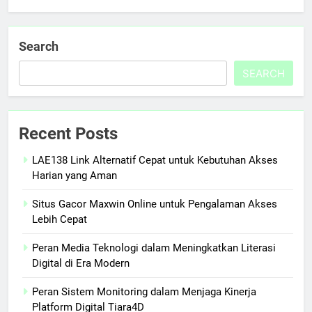
Search
SEARCH
Recent Posts
LAE138 Link Alternatif Cepat untuk Kebutuhan Akses
Harian yang Aman
Situs Gacor Maxwin Online untuk Pengalaman Akses
Lebih Cepat
Peran Media Teknologi dalam Meningkatkan Literasi
Digital di Era Modern
Peran Sistem Monitoring dalam Menjaga Kinerja
Platform Digital Tiara4D