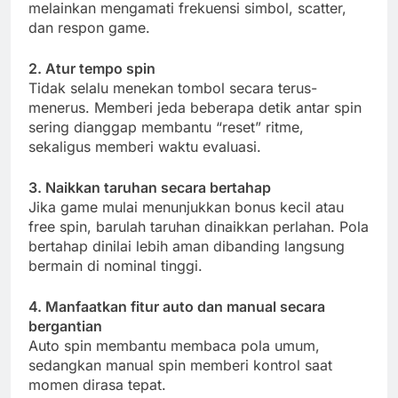
melainkan mengamati frekuensi simbol, scatter,
dan respon game.
2. Atur tempo spin
Tidak selalu menekan tombol secara terus-
menerus. Memberi jeda beberapa detik antar spin
sering dianggap membantu “reset” ritme,
sekaligus memberi waktu evaluasi.
3. Naikkan taruhan secara bertahap
Jika game mulai menunjukkan bonus kecil atau
free spin, barulah taruhan dinaikkan perlahan. Pola
bertahap dinilai lebih aman dibanding langsung
bermain di nominal tinggi.
4. Manfaatkan fitur auto dan manual secara
bergantian
Auto spin membantu membaca pola umum,
sedangkan manual spin memberi kontrol saat
momen dirasa tepat.