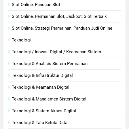
Slot Online, Panduan Slot
Slot Online, Permainan Slot, Jackpot, Slot Terbaik
Slot Online, Strategi Permainan, Panduan Judi Online
Teknologi
Teknologi / Inovasi Digital / Keamanan Sistem
Teknologi & Analisis Sistem Permainan
Teknologi & Infrastruktur Digital
Teknologi & Keamanan Digital
Teknologi & Manajemen Sistem Digital
Teknologi & Sistem Akses Digital
Teknologi & Tata Kelola Data