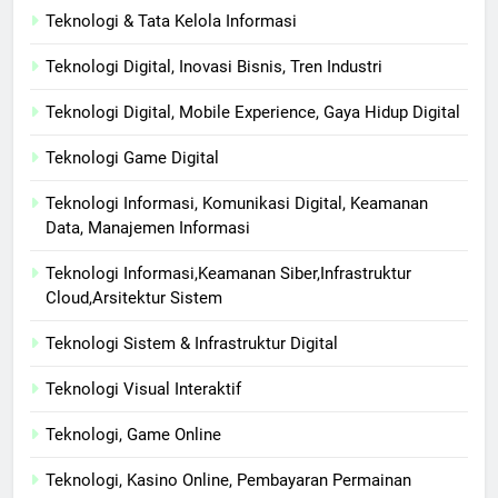
Teknologi & Tata Kelola Informasi
Teknologi Digital, Inovasi Bisnis, Tren Industri
Teknologi Digital, Mobile Experience, Gaya Hidup Digital
Teknologi Game Digital
Teknologi Informasi, Komunikasi Digital, Keamanan
Data, Manajemen Informasi
Teknologi Informasi,Keamanan Siber,Infrastruktur
Cloud,Arsitektur Sistem
Teknologi Sistem & Infrastruktur Digital
Teknologi Visual Interaktif
Teknologi, Game Online
Teknologi, Kasino Online, Pembayaran Permainan