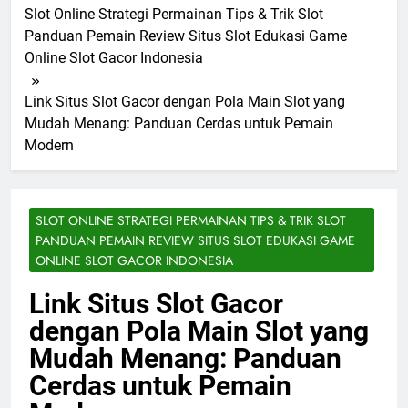
Slot Online Strategi Permainan Tips & Trik Slot
Panduan Pemain Review Situs Slot Edukasi Game
Online Slot Gacor Indonesia
Link Situs Slot Gacor dengan Pola Main Slot yang
Mudah Menang: Panduan Cerdas untuk Pemain
Modern
SLOT ONLINE STRATEGI PERMAINAN TIPS & TRIK SLOT
PANDUAN PEMAIN REVIEW SITUS SLOT EDUKASI GAME
ONLINE SLOT GACOR INDONESIA
Link Situs Slot Gacor
dengan Pola Main Slot yang
Mudah Menang: Panduan
Cerdas untuk Pemain