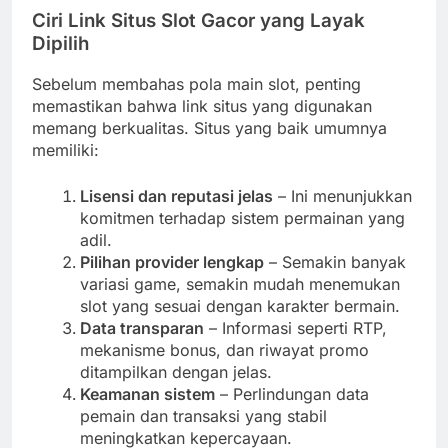
Ciri Link Situs Slot Gacor yang Layak
Dipilih
Sebelum membahas pola main slot, penting
memastikan bahwa link situs yang digunakan
memang berkualitas. Situs yang baik umumnya
memiliki:
Lisensi dan reputasi jelas
– Ini menunjukkan
komitmen terhadap sistem permainan yang
adil.
Pilihan provider lengkap
– Semakin banyak
variasi game, semakin mudah menemukan
slot yang sesuai dengan karakter bermain.
Data transparan
– Informasi seperti RTP,
mekanisme bonus, dan riwayat promo
ditampilkan dengan jelas.
Keamanan sistem
– Perlindungan data
pemain dan transaksi yang stabil
meningkatkan kepercayaan.