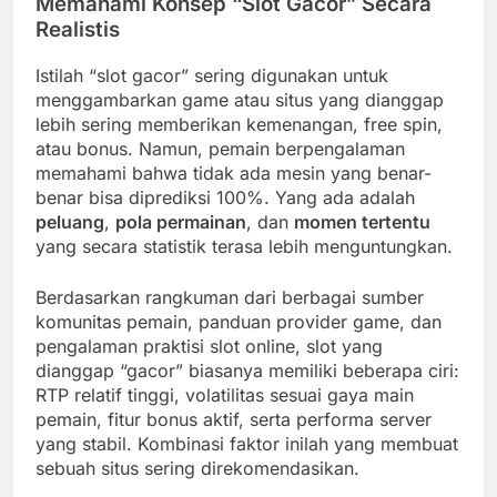
Memahami Konsep “Slot Gacor” Secara
Realistis
Istilah “slot gacor” sering digunakan untuk
menggambarkan game atau situs yang dianggap
lebih sering memberikan kemenangan, free spin,
atau bonus. Namun, pemain berpengalaman
memahami bahwa tidak ada mesin yang benar-
benar bisa diprediksi 100%. Yang ada adalah
peluang
,
pola permainan
, dan
momen tertentu
yang secara statistik terasa lebih menguntungkan.
Berdasarkan rangkuman dari berbagai sumber
komunitas pemain, panduan provider game, dan
pengalaman praktisi slot online, slot yang
dianggap “gacor” biasanya memiliki beberapa ciri:
RTP relatif tinggi, volatilitas sesuai gaya main
pemain, fitur bonus aktif, serta performa server
yang stabil. Kombinasi faktor inilah yang membuat
sebuah situs sering direkomendasikan.