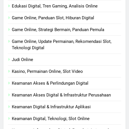
Edukasi Digital, Tren Gaming, Analisis Online
Game Online, Panduan Slot, Hiburan Digital
Game Online, Strategi Bermain, Panduan Pemula
Game Online, Update Permainan, Rekomendasi Slot,
Teknologi Digital
Judi Online
Kasino, Permainan Online, Slot Video
Keamanan Akses & Perlindungan Digital
Keamanan Akses Digital & Infrastruktur Perusahaan
Keamanan Digital & Infrastruktur Aplikasi
Keamanan Digital, Teknologi, Slot Online