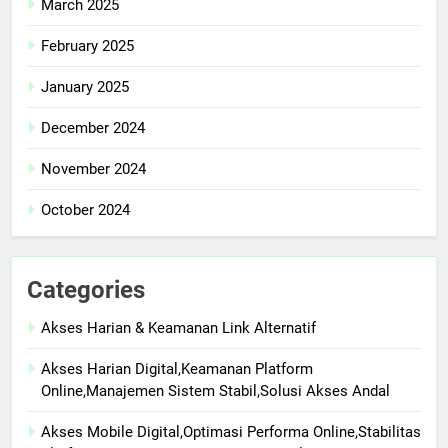
March 2025
February 2025
January 2025
December 2024
November 2024
October 2024
Categories
Akses Harian & Keamanan Link Alternatif
Akses Harian Digital,Keamanan Platform
Online,Manajemen Sistem Stabil,Solusi Akses Andal
Akses Mobile Digital,Optimasi Performa Online,Stabilitas