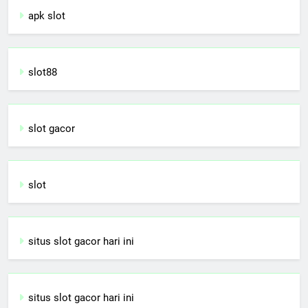
apk slot
slot88
slot gacor
slot
situs slot gacor hari ini
situs slot gacor hari ini