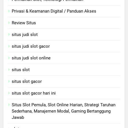
Privasi & Keamanan Digital / Panduan Akses
Review Situs
situs judi slot
situs judi slot gacor
situs judi slot online
situs slot
situs slot gacor
situs slot gacor hari ini
Situs Slot Pemula, Slot Online Harian, Strategi Taruhan
Sederhana, Manajemen Modal, Gaming Bertanggung
Jawab