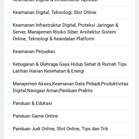
Keamanan Digital, Teknologi, Slot Online
Keamanan Infrastruktur Digital, Proteksi Jaringan &
Server, Manajemen Risiko Siber, Arsitektur Sistem
Online, Teknologi & Keandalan Platform
Keamanan Perjudian
Kebugaran & Olahraga Gaya Hidup Sehat di Rumah Tips
Latihan Harian Kesehatan & Energi
Manajemen Akses,Keamanan Data Pribadi,Produktivitas
Digital,Navigasi Aman,Panduan Praktis
Panduan & Edukasi
Panduan Game Online
Panduan Judi Online, Slot Online, Tips dan Trik