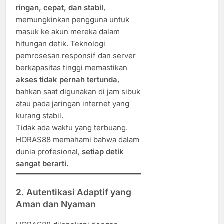
ringan, cepat, dan stabil
,
memungkinkan pengguna untuk
masuk ke akun mereka dalam
hitungan detik. Teknologi
pemrosesan responsif dan server
berkapasitas tinggi memastikan
akses tidak pernah tertunda
,
bahkan saat digunakan di jam sibuk
atau pada jaringan internet yang
kurang stabil.
Tidak ada waktu yang terbuang.
HORAS88 memahami bahwa dalam
dunia profesional,
setiap detik
sangat berarti.
2. Autentikasi Adaptif yang
Aman dan Nyaman