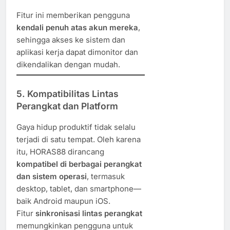
Fitur ini memberikan pengguna
kendali penuh atas akun mereka
,
sehingga akses ke sistem dan
aplikasi kerja dapat dimonitor dan
dikendalikan dengan mudah.
5. Kompatibilitas Lintas
Perangkat dan Platform
Gaya hidup produktif tidak selalu
terjadi di satu tempat. Oleh karena
itu, HORAS88 dirancang
kompatibel di berbagai perangkat
dan sistem operasi
, termasuk
desktop, tablet, dan smartphone—
baik Android maupun iOS.
Fitur
sinkronisasi lintas perangkat
memungkinkan pengguna untuk