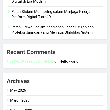
Digital di Era Modern
Peran Sistem Monitoring dalam Menjaga Kinerja
Platform Digital Tiara4D
Peran Firewall dalam Keamanan Lebah4D: Lapisan
Proteksi Jaringan yang Menjaga Stabilitas Sistem
Recent Comments
A WordPress Commenter
on
Hello world!
Archives
May 2026
March 2026