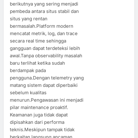
berikutnya yang sering menjadi
pembeda antara situs stabil dan
situs yang rentan
bermasalah.Platform modern
mencatat metrik, log, dan trace
secara real time sehingga
gangguan dapat terdeteksi lebih
awal.Tanpa observability masalah
baru terlihat ketika sudah
berdampak pada
pengguna.Dengan telemetry yang
matang sistem dapat diperbaiki
sebelum kualitas
menurun.Pengawasan ini menjadi
pilar maintenance proaktif.
Keamanan juga tidak dapat
dipisahkan dari performa
teknis.Meskipun tampak tidak
berkaitan langsung ancaman