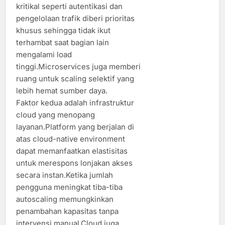
kritikal seperti autentikasi dan
pengelolaan trafik diberi prioritas
khusus sehingga tidak ikut
terhambat saat bagian lain
mengalami load
tinggi.Microservices juga memberi
ruang untuk scaling selektif yang
lebih hemat sumber daya.
Faktor kedua adalah infrastruktur
cloud yang menopang
layanan.Platform yang berjalan di
atas cloud-native environment
dapat memanfaatkan elastisitas
untuk merespons lonjakan akses
secara instan.Ketika jumlah
pengguna meningkat tiba-tiba
autoscaling memungkinkan
penambahan kapasitas tanpa
intervensi manual.Cloud juga