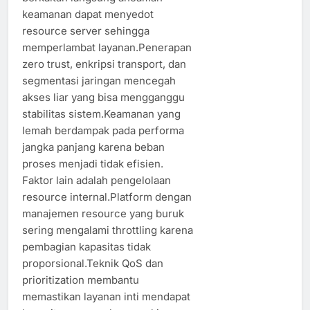
keamanan dapat menyedot
resource server sehingga
memperlambat layanan.Penerapan
zero trust, enkripsi transport, dan
segmentasi jaringan mencegah
akses liar yang bisa mengganggu
stabilitas sistem.Keamanan yang
lemah berdampak pada performa
jangka panjang karena beban
proses menjadi tidak efisien.
Faktor lain adalah pengelolaan
resource internal.Platform dengan
manajemen resource yang buruk
sering mengalami throttling karena
pembagian kapasitas tidak
proporsional.Teknik QoS dan
prioritization membantu
memastikan layanan inti mendapat