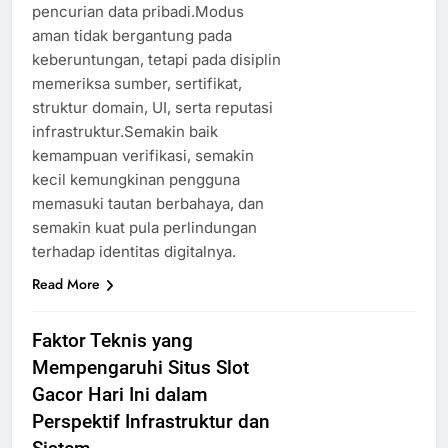
pencurian data pribadi.Modus
aman tidak bergantung pada
keberuntungan, tetapi pada disiplin
memeriksa sumber, sertifikat,
struktur domain, UI, serta reputasi
infrastruktur.Semakin baik
kemampuan verifikasi, semakin
kecil kemungkinan pengguna
memasuki tautan berbahaya, dan
semakin kuat pula perlindungan
terhadap identitas digitalnya.
Read More
Faktor Teknis yang
Mempengaruhi Situs Slot
Gacor Hari Ini dalam
Perspektif Infrastruktur dan