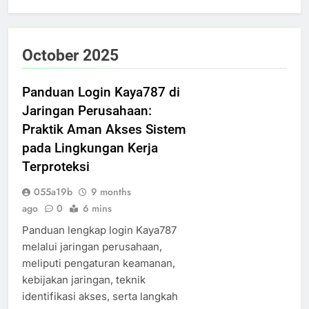
October 2025
Panduan Login Kaya787 di
Jaringan Perusahaan:
Praktik Aman Akses Sistem
pada Lingkungan Kerja
Terproteksi
055a19b
9 months
ago
0
6 mins
Panduan lengkap login Kaya787
melalui jaringan perusahaan,
meliputi pengaturan keamanan,
kebijakan jaringan, teknik
identifikasi akses, serta langkah