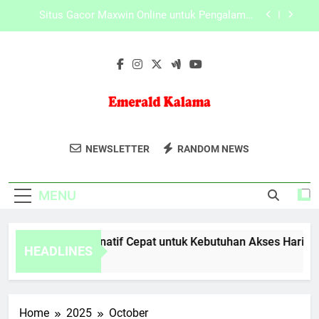
Skip
Peran Media Teknologi dalam Meningkatkan
to
Literasi Digital di Era Modern
content
Peran Sistem Monitoring dalam Menjaga Kinerja
Platform Digital Tiara4D
LAE138 Link Alternatif Cepat untuk Kebutuhan
Akses Harian yang Aman
Situs Gacor Maxwin Online untuk Pengalaman
Akses Lebih Cepat
Emerald
Emerald Kalama Menawarkan Solusi
Peran Media Teknologi dalam Meningkatkan
NEWSLETTER
RANDOM NEWS
Literasi Digital di Era Modern
Kalama
Kimia Berkualitas Tinggi Untuk Berbagai
Peran Sistem Monitoring dalam Menjaga Kinerja
Industri, Dari Aroma Hingga Produk
Platform Digital Tiara4D
MENU
Perawatan Diri.
E138 Link Alternatif Cepat untuk Kebutuhan Akses Harian ya
HEADLINES
onths Ago
Home
2025
October