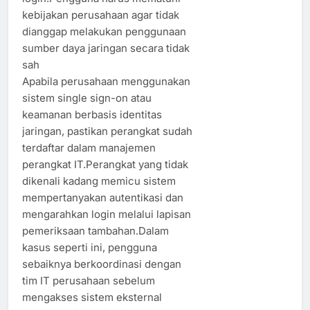
kebijakan perusahaan agar tidak
dianggap melakukan penggunaan
sumber daya jaringan secara tidak
sah
Apabila perusahaan menggunakan
sistem single sign-on atau
keamanan berbasis identitas
jaringan, pastikan perangkat sudah
terdaftar dalam manajemen
perangkat IT.Perangkat yang tidak
dikenali kadang memicu sistem
mempertanyakan autentikasi dan
mengarahkan login melalui lapisan
pemeriksaan tambahan.Dalam
kasus seperti ini, pengguna
sebaiknya berkoordinasi dengan
tim IT perusahaan sebelum
mengakses sistem eksternal