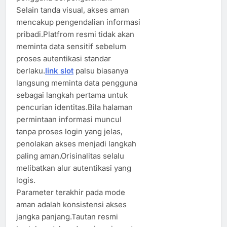
Selain tanda visual, akses aman
mencakup pengendalian informasi
pribadi.Platfrom resmi tidak akan
meminta data sensitif sebelum
proses autentikasi standar
berlaku.
link slot
palsu biasanya
langsung meminta data pengguna
sebagai langkah pertama untuk
pencurian identitas.Bila halaman
permintaan informasi muncul
tanpa proses login yang jelas,
penolakan akses menjadi langkah
paling aman.Orisinalitas selalu
melibatkan alur autentikasi yang
logis.
Parameter terakhir pada mode
aman adalah konsistensi akses
jangka panjang.Tautan resmi