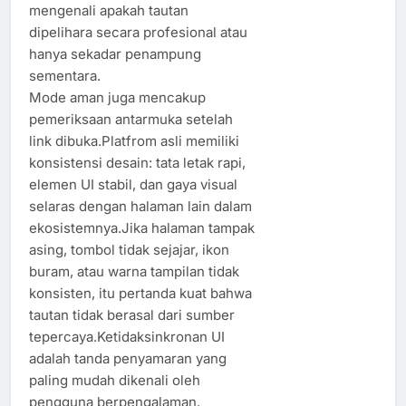
mengenali apakah tautan
dipelihara secara profesional atau
hanya sekadar penampung
sementara.
Mode aman juga mencakup
pemeriksaan antarmuka setelah
link dibuka.Platfrom asli memiliki
konsistensi desain: tata letak rapi,
elemen UI stabil, dan gaya visual
selaras dengan halaman lain dalam
ekosistemnya.Jika halaman tampak
asing, tombol tidak sejajar, ikon
buram, atau warna tampilan tidak
konsisten, itu pertanda kuat bahwa
tautan tidak berasal dari sumber
tepercaya.Ketidaksinkronan UI
adalah tanda penyamaran yang
paling mudah dikenali oleh
pengguna berpengalaman.