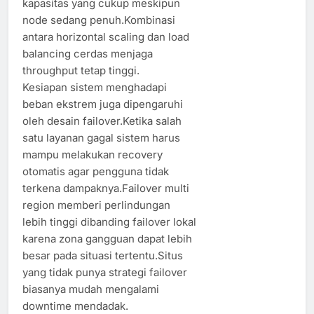
kapasitas yang cukup meskipun
node sedang penuh.Kombinasi
antara horizontal scaling dan load
balancing cerdas menjaga
throughput tetap tinggi.
Kesiapan sistem menghadapi
beban ekstrem juga dipengaruhi
oleh desain failover.Ketika salah
satu layanan gagal sistem harus
mampu melakukan recovery
otomatis agar pengguna tidak
terkena dampaknya.Failover multi
region memberi perlindungan
lebih tinggi dibanding failover lokal
karena zona gangguan dapat lebih
besar pada situasi tertentu.Situs
yang tidak punya strategi failover
biasanya mudah mengalami
downtime mendadak.