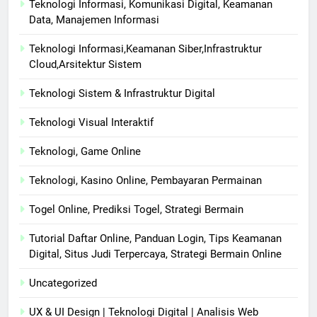
Teknologi Informasi, Komunikasi Digital, Keamanan
Data, Manajemen Informasi
Teknologi Informasi,Keamanan Siber,Infrastruktur
Cloud,Arsitektur Sistem
Teknologi Sistem & Infrastruktur Digital
Teknologi Visual Interaktif
Teknologi, Game Online
Teknologi, Kasino Online, Pembayaran Permainan
Togel Online, Prediksi Togel, Strategi Bermain
Tutorial Daftar Online, Panduan Login, Tips Keamanan
Digital, Situs Judi Terpercaya, Strategi Bermain Online
Uncategorized
UX & UI Design | Teknologi Digital | Analisis Web