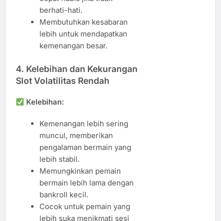
berhati-hati.
Membutuhkan kesabaran
lebih untuk mendapatkan
kemenangan besar.
4. Kelebihan dan Kekurangan
Slot Volatilitas Rendah
Kelebihan:
Kemenangan lebih sering
muncul, memberikan
pengalaman bermain yang
lebih stabil.
Memungkinkan pemain
bermain lebih lama dengan
bankroll kecil.
Cocok untuk pemain yang
lebih suka menikmati sesi