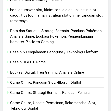
bonus turnover slot, klaim bonus slot, link situs slot
gacor, tips login aman, strategi slot online, panduan slot
terpercaya
Data dan Statistik, Strategi Bermain, Panduan Pokémon,
Analisis Game, Edukasi Pokémon, Pengembangan
Karakter, Platform Gaming
Desain & Pengalaman Pengguna / Teknologi Platform
Desain UI & UX Game
Edukasi Digital, Tren Gaming, Analisis Online
Game Online, Panduan Slot, Hiburan Digital
Game Online, Strategi Bermain, Panduan Pemula
Game Online, Update Permainan, Rekomendasi Slot,
Teknologi Digital