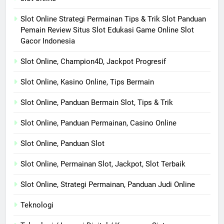
Slot Online Strategi Permainan Tips & Trik Slot Panduan
Pemain Review Situs Slot Edukasi Game Online Slot
Gacor Indonesia
Slot Online, Champion4D, Jackpot Progresif
Slot Online, Kasino Online, Tips Bermain
Slot Online, Panduan Bermain Slot, Tips & Trik
Slot Online, Panduan Permainan, Casino Online
Slot Online, Panduan Slot
Slot Online, Permainan Slot, Jackpot, Slot Terbaik
Slot Online, Strategi Permainan, Panduan Judi Online
Teknologi