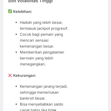
Slot Volatilitas Tinggi
Kelebihan:
Hadiah yang lebih besar,
termasuk jackpot progresif.
Cocok bagi pemain yang
mencari sensasi
kemenangan besar.
Memberikan pengalaman
bermain yang lebih
menegangkan.
Kekurangan:
Kemenangan jarang terjadi,
sehingga memerlukan
bankroll besar.
Bisa menyebabkan saldo
cepat habis jika tidak