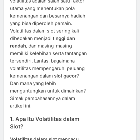
volatilitas adalah salah satu faktor
utama yang menentukan pola
kemenangan dan besarnya hadiah
yang bisa diperoleh pemain.
Volatilitas dalam slot sering kali
dibedakan menjadi
tinggi dan
rendah
, dan masing-masing
memiliki kelebihan serta tantangan
tersendiri. Lantas, bagaimana
volatilitas mempengaruhi peluang
kemenangan dalam
slot gacor
?
Dan mana yang lebih
menguntungkan untuk dimainkan?
Simak pembahasannya dalam
artikel ini.
1. Apa Itu Volatilitas dalam
Slot?
Volatilitas dalam slot
mengacu