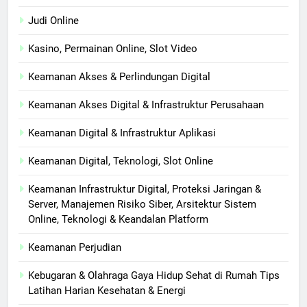
Judi Online
Kasino, Permainan Online, Slot Video
Keamanan Akses & Perlindungan Digital
Keamanan Akses Digital & Infrastruktur Perusahaan
Keamanan Digital & Infrastruktur Aplikasi
Keamanan Digital, Teknologi, Slot Online
Keamanan Infrastruktur Digital, Proteksi Jaringan &
Server, Manajemen Risiko Siber, Arsitektur Sistem
Online, Teknologi & Keandalan Platform
Keamanan Perjudian
Kebugaran & Olahraga Gaya Hidup Sehat di Rumah Tips
Latihan Harian Kesehatan & Energi