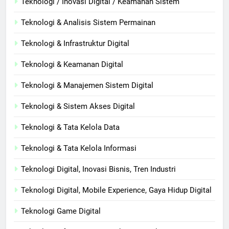
Teknologi / Inovasi Digital / Keamanan Sistem
Teknologi & Analisis Sistem Permainan
Teknologi & Infrastruktur Digital
Teknologi & Keamanan Digital
Teknologi & Manajemen Sistem Digital
Teknologi & Sistem Akses Digital
Teknologi & Tata Kelola Data
Teknologi & Tata Kelola Informasi
Teknologi Digital, Inovasi Bisnis, Tren Industri
Teknologi Digital, Mobile Experience, Gaya Hidup Digital
Teknologi Game Digital