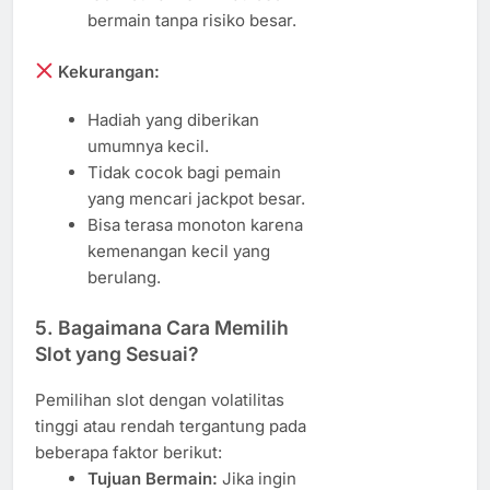
bermain tanpa risiko besar.
Kekurangan:
Hadiah yang diberikan
umumnya kecil.
Tidak cocok bagi pemain
yang mencari jackpot besar.
Bisa terasa monoton karena
kemenangan kecil yang
berulang.
5. Bagaimana Cara Memilih
Slot yang Sesuai?
Pemilihan slot dengan volatilitas
tinggi atau rendah tergantung pada
beberapa faktor berikut:
Tujuan Bermain:
Jika ingin