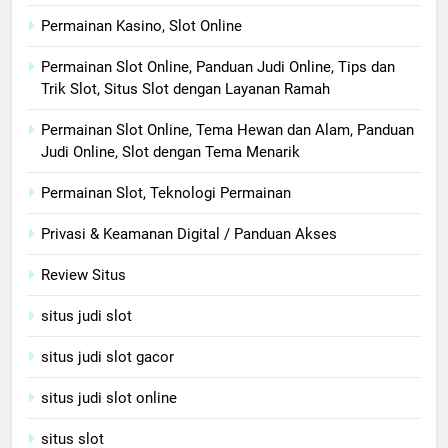
Permainan Kasino, Slot Online
Permainan Slot Online, Panduan Judi Online, Tips dan
Trik Slot, Situs Slot dengan Layanan Ramah
Permainan Slot Online, Tema Hewan dan Alam, Panduan
Judi Online, Slot dengan Tema Menarik
Permainan Slot, Teknologi Permainan
Privasi & Keamanan Digital / Panduan Akses
Review Situs
situs judi slot
situs judi slot gacor
situs judi slot online
situs slot