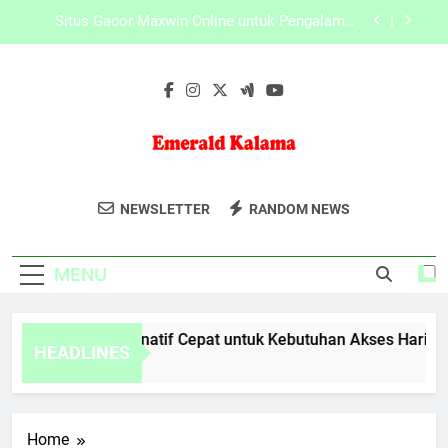
Skip
Peran Media Teknologi dalam Meningkatkan
to
Literasi Digital di Era Modern
content
Peran Sistem Monitoring dalam Menjaga Kinerja
Platform Digital Tiara4D
LAE138 Link Alternatif Cepat untuk Kebutuhan
Akses Harian yang Aman
Situs Gacor Maxwin Online untuk Pengalaman
Akses Lebih Cepat
Emerald
Emerald Kalama Menawarkan Solusi
Peran Media Teknologi dalam Meningkatkan
NEWSLETTER
RANDOM NEWS
Literasi Digital di Era Modern
Kalama
Kimia Berkualitas Tinggi Untuk Berbagai
Peran Sistem Monitoring dalam Menjaga Kinerja
Industri, Dari Aroma Hingga Produk
Platform Digital Tiara4D
MENU
Perawatan Diri.
E138 Link Alternatif Cepat untuk Kebutuhan Akses Harian ya
HEADLINES
Months Ago
Home