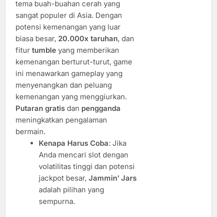
tema buah-buahan cerah yang
sangat populer di Asia. Dengan
potensi kemenangan yang luar
biasa besar,
20.000x taruhan
, dan
fitur
tumble
yang memberikan
kemenangan berturut-turut, game
ini menawarkan gameplay yang
menyenangkan dan peluang
kemenangan yang menggiurkan.
Putaran gratis
dan
pengganda
meningkatkan pengalaman
bermain.
Kenapa Harus Coba
: Jika
Anda mencari slot dengan
volatilitas tinggi dan potensi
jackpot besar,
Jammin’ Jars
adalah pilihan yang
sempurna.