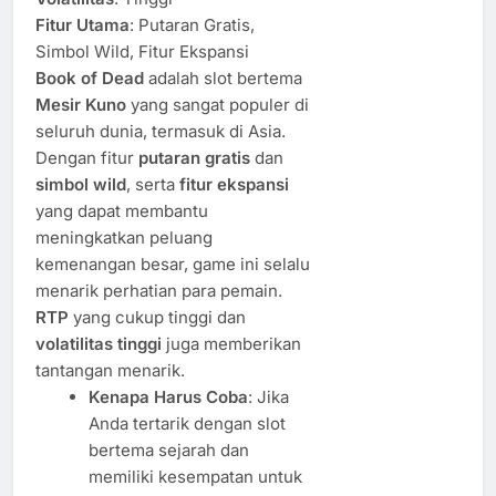
Fitur Utama
: Putaran Gratis,
Simbol Wild, Fitur Ekspansi
Book of Dead
adalah slot bertema
Mesir Kuno
yang sangat populer di
seluruh dunia, termasuk di Asia.
Dengan fitur
putaran gratis
dan
simbol wild
, serta
fitur ekspansi
yang dapat membantu
meningkatkan peluang
kemenangan besar, game ini selalu
menarik perhatian para pemain.
RTP
yang cukup tinggi dan
volatilitas tinggi
juga memberikan
tantangan menarik.
Kenapa Harus Coba
: Jika
Anda tertarik dengan slot
bertema sejarah dan
memiliki kesempatan untuk