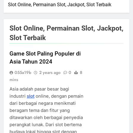
Slot Online, Permainan Slot, Jackpot, Slot Terbaik
Slot Online, Permainan Slot, Jackpot,
Slot Terbaik
Game Slot Paling Populer di
Asia Tahun 2024
055a19b
2 years ago
0
8
mins
Asia adalah pasar besar bagi
industri
slot
online, dengan pemain
dari berbagai negara menikmati
beragam tema dan fitur yang
ditawarkan oleh berbagai penyedia
perangkat lunak. Dari slot bertema
budaya lokal hingga slot dengan