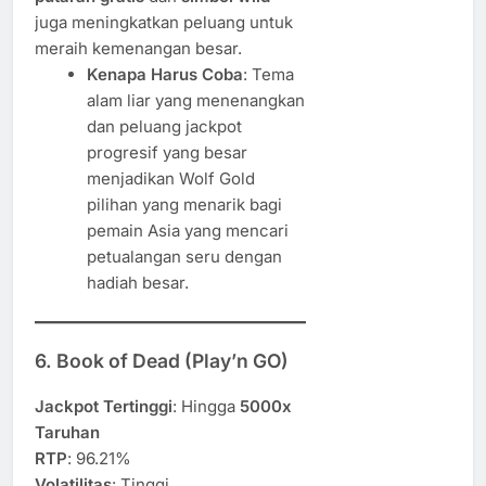
juga meningkatkan peluang untuk
meraih kemenangan besar.
Kenapa Harus Coba
: Tema
alam liar yang menenangkan
dan peluang jackpot
progresif yang besar
menjadikan Wolf Gold
pilihan yang menarik bagi
pemain Asia yang mencari
petualangan seru dengan
hadiah besar.
6. Book of Dead (Play’n GO)
Jackpot Tertinggi
: Hingga
5000x
Taruhan
RTP
: 96.21%
Volatilitas
: Tinggi