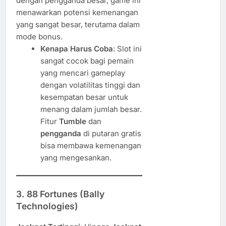
dengan pengganda besar, game ini
menawarkan potensi kemenangan
yang sangat besar, terutama dalam
mode bonus.
Kenapa Harus Coba
: Slot ini
sangat cocok bagi pemain
yang mencari gameplay
dengan volatilitas tinggi dan
kesempatan besar untuk
menang dalam jumlah besar.
Fitur
Tumble
dan
pengganda
di putaran gratis
bisa membawa kemenangan
yang mengesankan.
3. 88 Fortunes (Bally
Technologies)