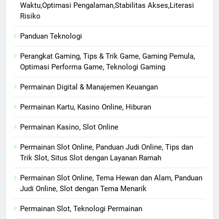
Waktu,Optimasi Pengalaman,Stabilitas Akses,Literasi
Risiko
Panduan Teknologi
Perangkat Gaming, Tips & Trik Game, Gaming Pemula,
Optimasi Performa Game, Teknologi Gaming
Permainan Digital & Manajemen Keuangan
Permainan Kartu, Kasino Online, Hiburan
Permainan Kasino, Slot Online
Permainan Slot Online, Panduan Judi Online, Tips dan
Trik Slot, Situs Slot dengan Layanan Ramah
Permainan Slot Online, Tema Hewan dan Alam, Panduan
Judi Online, Slot dengan Tema Menarik
Permainan Slot, Teknologi Permainan