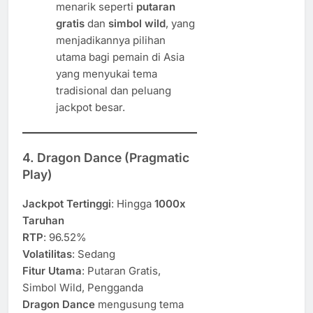
menarik seperti
putaran
gratis
dan
simbol wild
, yang
menjadikannya pilihan
utama bagi pemain di Asia
yang menyukai tema
tradisional dan peluang
jackpot besar.
4. Dragon Dance (Pragmatic
Play)
Jackpot Tertinggi
: Hingga
1000x
Taruhan
RTP
: 96.52%
Volatilitas
: Sedang
Fitur Utama
: Putaran Gratis,
Simbol Wild, Pengganda
Dragon Dance
mengusung tema