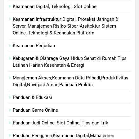
Keamanan Digital, Teknologi, Slot Online
Keamanan Infrastruktur Digital, Proteksi Jaringan &
Server, Manajemen Risiko Siber, Arsitektur Sistem
Online, Teknologi & Keandalan Platform
Keamanan Perjudian
Kebugaran & Olahraga Gaya Hidup Sehat di Rumah Tips
Latihan Harian Kesehatan & Energi
Manajemen Akses,Keamanan Data Pribadi,Produktivitas
Digital,Navigasi Aman,Panduan Praktis
Panduan & Edukasi
Panduan Game Online
Panduan Judi Online, Slot Online, Tips dan Trik
Panduan Pengguna,Keamanan Digital,Manajemen