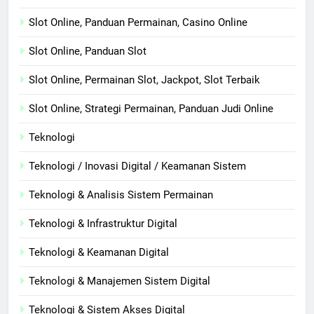
Slot Online, Panduan Permainan, Casino Online
Slot Online, Panduan Slot
Slot Online, Permainan Slot, Jackpot, Slot Terbaik
Slot Online, Strategi Permainan, Panduan Judi Online
Teknologi
Teknologi / Inovasi Digital / Keamanan Sistem
Teknologi & Analisis Sistem Permainan
Teknologi & Infrastruktur Digital
Teknologi & Keamanan Digital
Teknologi & Manajemen Sistem Digital
Teknologi & Sistem Akses Digital