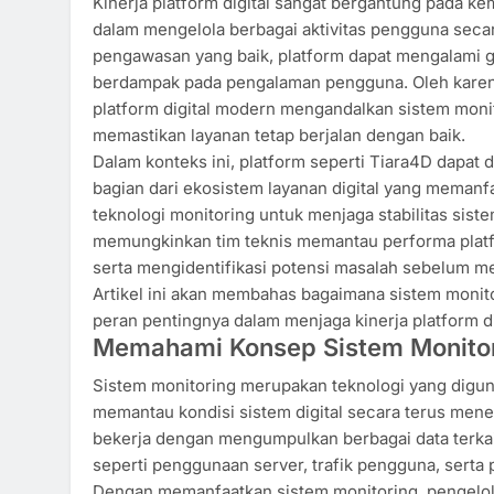
Kinerja platform digital sangat bergantung pada 
dalam mengelola berbagai aktivitas pengguna seca
pengawasan yang baik, platform dapat mengalami 
berdampak pada pengalaman pengguna. Oleh karena
platform digital modern mengandalkan sistem moni
memastikan layanan tetap berjalan dengan baik.
Dalam konteks ini, platform seperti Tiara4D dapat 
bagian dari ekosistem layanan digital yang memanf
teknologi monitoring untuk menjaga stabilitas sist
memungkinkan tim teknis memantau performa platf
serta mengidentifikasi potensi masalah sebelum m
Artikel ini akan membahas bagaimana sistem monito
peran pentingnya dalam menjaga kinerja platform d
Memahami Konsep Sistem Monito
Sistem monitoring merupakan teknologi yang digu
memantau kondisi sistem digital secara terus mener
bekerja dengan mengumpulkan berbagai data terkait 
seperti penggunaan server, trafik pengguna, serta 
Dengan memanfaatkan sistem monitoring, pengelol