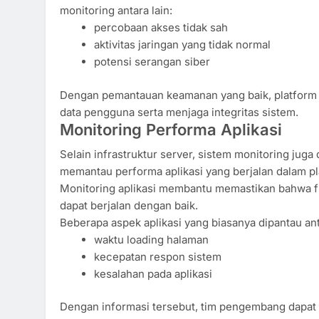
monitoring antara lain:
percobaan akses tidak sah
aktivitas jaringan yang tidak normal
potensi serangan siber
Dengan pemantauan keamanan yang baik, platform 
data pengguna serta menjaga integritas sistem.
Monitoring Performa Aplikasi
Selain infrastruktur server, sistem monitoring juga
memantau performa aplikasi yang berjalan dalam pla
Monitoring aplikasi membantu memastikan bahwa fit
dapat berjalan dengan baik.
Beberapa aspek aplikasi yang biasanya dipantau anta
waktu loading halaman
kecepatan respon sistem
kesalahan pada aplikasi
Dengan informasi tersebut, tim pengembang dapat