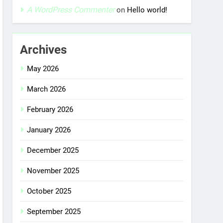
A WordPress Commenter
on
Hello world!
Archives
May 2026
March 2026
February 2026
January 2026
December 2025
November 2025
October 2025
September 2025