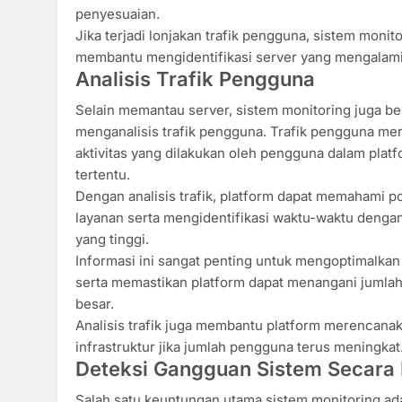
penyesuaian.
Jika terjadi lonjakan trafik pengguna, sistem monit
membantu mengidentifikasi server yang mengalami 
Analisis Trafik Pengguna
Selain memantau server, sistem monitoring juga b
menganalisis trafik pengguna. Trafik pengguna me
aktivitas yang dilakukan oleh pengguna dalam plat
tertentu.
Dengan analisis trafik, platform dapat memahami 
layanan serta mengidentifikasi waktu-waktu dengan
yang tinggi.
Informasi ini sangat penting untuk mengoptimalkan
serta memastikan platform dapat menangani jumla
besar.
Analisis trafik juga membantu platform merencana
infrastruktur jika jumlah pengguna terus meningkat
Deteksi Gangguan Sistem Secara 
Salah satu keuntungan utama sistem monitoring 