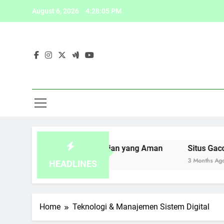
Skip
August 6, 2026
4:28:06 PM
to
content
Eme
Emerald Ka
utuhan Akses Harian yang Aman
Situs Gacor Maxwin Onl
3 Months Ago
HEADLINES
Home
Teknologi & Manajemen Sistem Digital