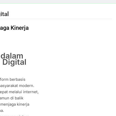
ital
aga Kinerja
 dalam
 Digital
tform berbasis
masyarakat modern.
epat melalui internet,
amun di balik
 menjaga kinerja
na.