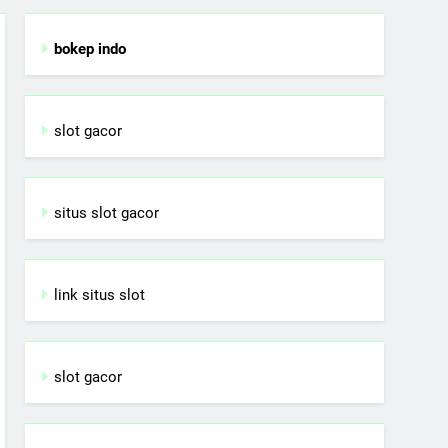
bokep indo
slot gacor
situs slot gacor
link situs slot
slot gacor