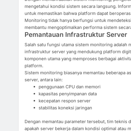
mengetahui kondisi sistem secara langsung. Informa
untuk memastikan bahwa platform dapat beroperasi 
Monitoring tidak hanya berfungsi untuk mendeteksi
membantu mengoptimalkan performa sistem secara
Pemantauan Infrastruktur Server
Salah satu fungsi utama sistem monitoring adalah
infrastruktur server yang mendukung platform digi
komponen utama yang memproses berbagai aktivit
platform.
Sistem monitoring biasanya memantau beberapa as
server, antara lain:
penggunaan CPU dan memori
kapasitas penyimpanan data
kecepatan respon server
stabilitas koneksi jaringan
Dengan memantau parameter tersebut, tim teknis 
apakah server bekerja dalam kondisi optimal atau