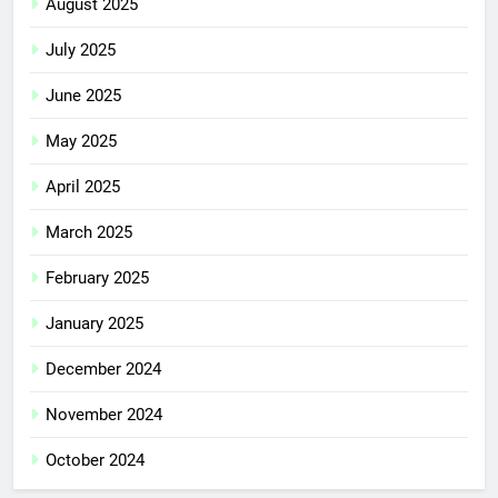
August 2025
July 2025
June 2025
May 2025
April 2025
March 2025
February 2025
January 2025
December 2024
November 2024
October 2024