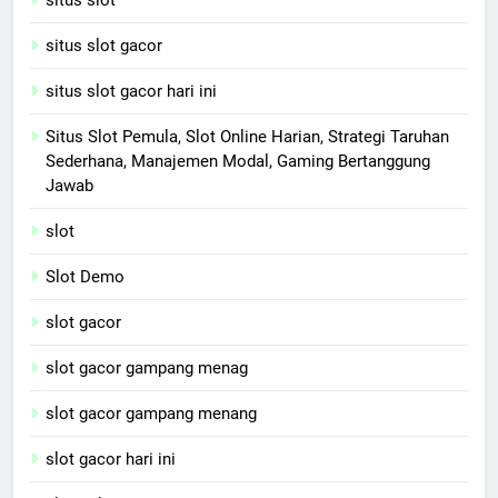
situs slot
situs slot gacor
situs slot gacor hari ini
Situs Slot Pemula, Slot Online Harian, Strategi Taruhan
Sederhana, Manajemen Modal, Gaming Bertanggung
Jawab
slot
Slot Demo
slot gacor
slot gacor gampang menag
slot gacor gampang menang
slot gacor hari ini