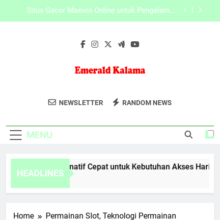
Skip
Peran Media Teknologi dalam Meningkatkan
to
Literasi Digital di Era Modern
content
Peran Sistem Monitoring dalam Menjaga Kinerja
Platform Digital Tiara4D
LAE138 Link Alternatif Cepat untuk Kebutuhan
Akses Harian yang Aman
Situs Gacor Maxwin Online untuk Pengalaman
Akses Lebih Cepat
Emerald
Emerald Kalama Menawarkan Solusi
Peran Media Teknologi dalam Meningkatkan
NEWSLETTER
RANDOM NEWS
Literasi Digital di Era Modern
Kalama
Kimia Berkualitas Tinggi Untuk Berbagai
Peran Sistem Monitoring dalam Menjaga Kinerja
Industri, Dari Aroma Hingga Produk
Platform Digital Tiara4D
MENU
Perawatan Diri.
E138 Link Alternatif Cepat untuk Kebutuhan Akses Harian y
HEADLINES
Months Ago
Home
Permainan Slot, Teknologi Permainan