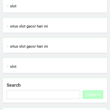
slot
situs slot gacor hari ini
situs slot gacor hari ini
slot
Search
SEARCH