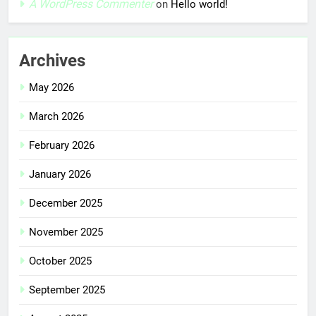
A WordPress Commenter
on
Hello world!
Archives
May 2026
March 2026
February 2026
January 2026
December 2025
November 2025
October 2025
September 2025