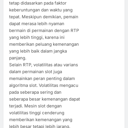
tetap didasarkan pada faktor
keberuntungan dan waktu yang
tepat. Meskipun demikian, pemain
dapat merasa lebih nyaman
bermain di permainan dengan RTP
yang lebih tinggi, karena ini
memberikan peluang kemenangan
yang lebih baik dalam jangka
panjang.
Selain RTP, volatilitas atau varians
dalam permainan slot juga
memainkan peran penting dalam
algoritma slot. Volatilitas mengacu
pada seberapa sering dan
seberapa besar kemenangan dapat
terjadi. Mesin slot dengan
volatilitas tinggi cenderung
memberikan kemenangan yang
lebih besar tetapi lebih jarang,