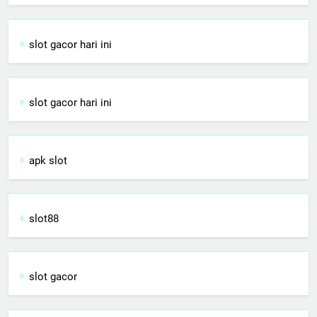
slot gacor hari ini
slot gacor hari ini
apk slot
slot88
slot gacor