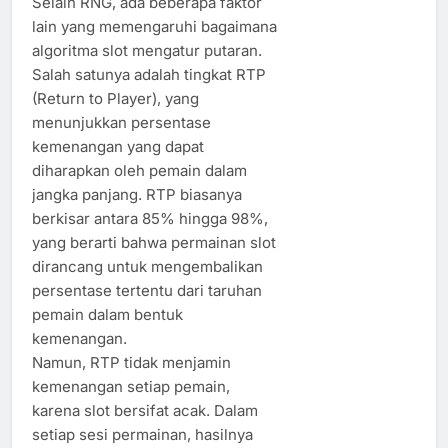
Selain RNG, ada beberapa faktor
lain yang memengaruhi bagaimana
algoritma slot mengatur putaran.
Salah satunya adalah tingkat RTP
(Return to Player), yang
menunjukkan persentase
kemenangan yang dapat
diharapkan oleh pemain dalam
jangka panjang. RTP biasanya
berkisar antara 85% hingga 98%,
yang berarti bahwa permainan slot
dirancang untuk mengembalikan
persentase tertentu dari taruhan
pemain dalam bentuk
kemenangan.
Namun, RTP tidak menjamin
kemenangan setiap pemain,
karena slot bersifat acak. Dalam
setiap sesi permainan, hasilnya