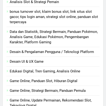
Analisis Slot & Strategi Pemain
bonus turnover slot, klaim bonus slot, link situs slot
gacor, tips login aman, strategi slot online, panduan slot
terpercaya
Data dan Statistik, Strategi Bermain, Panduan Pokémon,
Analisis Game, Edukasi Pokémon, Pengembangan
Karakter, Platform Gaming
Desain & Pengalaman Pengguna / Teknologi Platform
Desain UI & UX Game
Edukasi Digital, Tren Gaming, Analisis Online
Game Online, Panduan Slot, Hiburan Digital
Game Online, Strategi Bermain, Panduan Pemula
Game Online, Update Permainan, Rekomendasi Slot,
Teknologi Digital