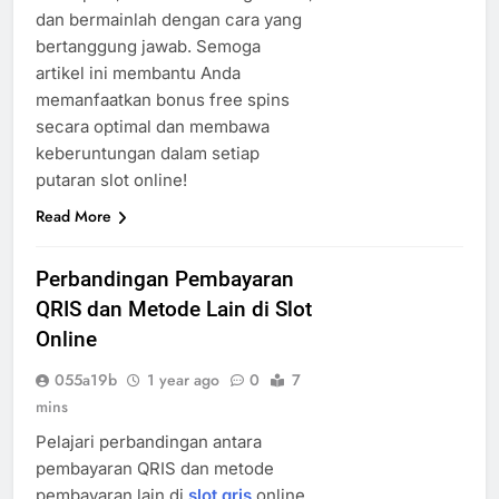
dan bermainlah dengan cara yang
bertanggung jawab. Semoga
artikel ini membantu Anda
memanfaatkan bonus free spins
secara optimal dan membawa
keberuntungan dalam setiap
putaran slot online!
Read More
Perbandingan Pembayaran
QRIS dan Metode Lain di Slot
Online
055a19b
1 year ago
0
7
mins
Pelajari perbandingan antara
pembayaran QRIS dan metode
pembayaran lain di
slot qris
online.