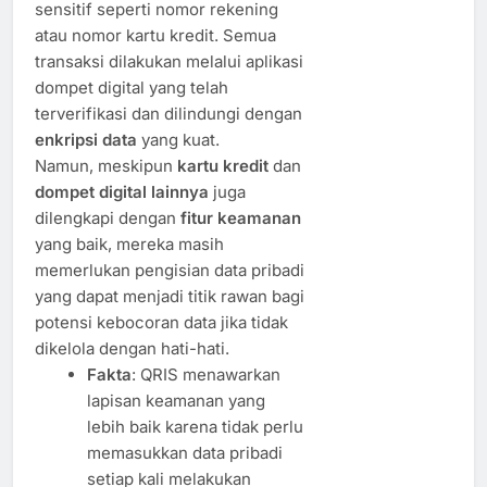
sensitif seperti nomor rekening
atau nomor kartu kredit. Semua
transaksi dilakukan melalui aplikasi
dompet digital yang telah
terverifikasi dan dilindungi dengan
enkripsi data
yang kuat.
Namun, meskipun
kartu kredit
dan
dompet digital lainnya
juga
dilengkapi dengan
fitur keamanan
yang baik, mereka masih
memerlukan pengisian data pribadi
yang dapat menjadi titik rawan bagi
potensi kebocoran data jika tidak
dikelola dengan hati-hati.
Fakta
: QRIS menawarkan
lapisan keamanan yang
lebih baik karena tidak perlu
memasukkan data pribadi
setiap kali melakukan