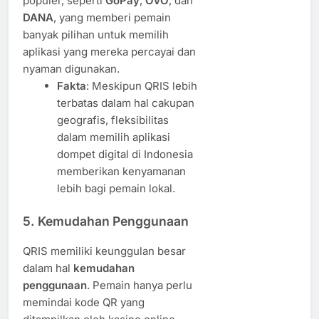
populer, seperti
GoPay
,
OVO
, dan
DANA
, yang memberi pemain
banyak pilihan untuk memilih
aplikasi yang mereka percayai dan
nyaman digunakan.
Fakta
: Meskipun QRIS lebih
terbatas dalam hal cakupan
geografis, fleksibilitas
dalam memilih aplikasi
dompet digital di Indonesia
memberikan kenyamanan
lebih bagi pemain lokal.
5.
Kemudahan Penggunaan
QRIS memiliki keunggulan besar
dalam hal
kemudahan
penggunaan
. Pemain hanya perlu
memindai kode QR yang