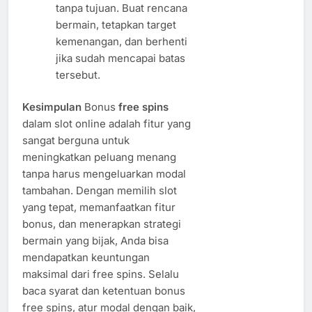
tanpa tujuan. Buat rencana
bermain, tetapkan target
kemenangan, dan berhenti
jika sudah mencapai batas
tersebut.
Kesimpulan
Bonus
free spins
dalam slot online adalah fitur yang
sangat berguna untuk
meningkatkan peluang menang
tanpa harus mengeluarkan modal
tambahan. Dengan memilih slot
yang tepat, memanfaatkan fitur
bonus, dan menerapkan strategi
bermain yang bijak, Anda bisa
mendapatkan keuntungan
maksimal dari free spins. Selalu
baca syarat dan ketentuan bonus
free spins, atur modal dengan baik,