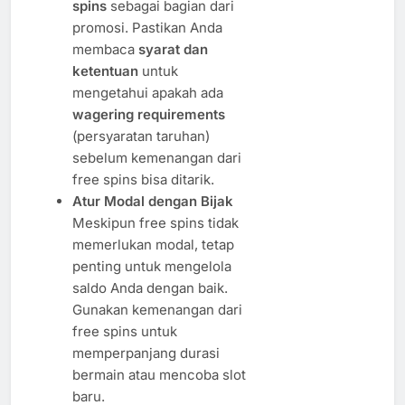
spins
sebagai bagian dari
promosi. Pastikan Anda
membaca
syarat dan
ketentuan
untuk
mengetahui apakah ada
wagering requirements
(persyaratan taruhan)
sebelum kemenangan dari
free spins bisa ditarik.
Atur Modal dengan Bijak
Meskipun free spins tidak
memerlukan modal, tetap
penting untuk mengelola
saldo Anda dengan baik.
Gunakan kemenangan dari
free spins untuk
memperpanjang durasi
bermain atau mencoba slot
baru.