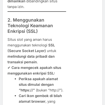
dimainkan
dibandingkan situs
tanpa izin.
2. Menggunakan
Teknologi Keamanan
Enkripsi (SSL)
Situs slot yang aman harus
menggunakan teknologi
SSL
(Secure Socket Layer)
untuk
melindungi data pribadi dan
transaksi pemain
.
✔
Cara mengecek apakah situs
menggunakan enkripsi SSL:
Periksa apakah alamat
situs dimulai dengan
“https://”
(bukan “http://”).
Cari ikon gembok di bilah
alamat browser
, yang