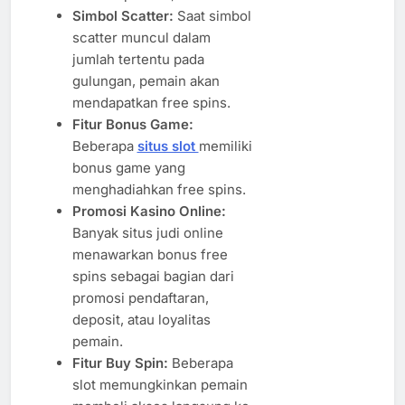
Simbol Scatter:
Saat simbol
scatter muncul dalam
jumlah tertentu pada
gulungan, pemain akan
mendapatkan free spins.
Fitur Bonus Game:
Beberapa
situs slot
memiliki
bonus game yang
menghadiahkan free spins.
Promosi Kasino Online:
Banyak situs judi online
menawarkan bonus free
spins sebagai bagian dari
promosi pendaftaran,
deposit, atau loyalitas
pemain.
Fitur Buy Spin:
Beberapa
slot memungkinkan pemain