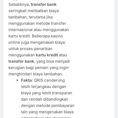
Sebaliknya,
transfer bank
seringkali melibatkan biaya
tambahan, terutama jika
menggunakan metode transfer
internasional atau menggunakan
kartu kredit. Beberapa kasino
online juga mengenakan biaya
untuk proses penarikan
menggunakan
kartu kredit
atau
transfer bank
, yang bisa menjadi
kerugian bagi pemain yang ingin
menghindari biaya tambahan.
Fakta
: QRIS cenderung
lebih terjangkau dengan
biaya yang lebih transparan
dan rendah dibandingkan
dengan metode pembayaran
lain yang mengenakan biaya