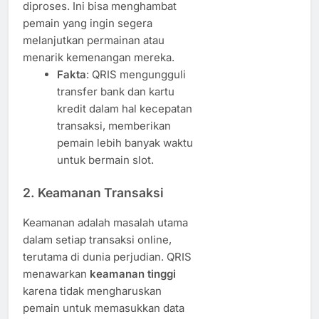
diproses. Ini bisa menghambat
pemain yang ingin segera
melanjutkan permainan atau
menarik kemenangan mereka.
Fakta
: QRIS mengungguli
transfer bank dan kartu
kredit dalam hal kecepatan
transaksi, memberikan
pemain lebih banyak waktu
untuk bermain slot.
2.
Keamanan Transaksi
Keamanan adalah masalah utama
dalam setiap transaksi online,
terutama di dunia perjudian. QRIS
menawarkan
keamanan tinggi
karena tidak mengharuskan
pemain untuk memasukkan data