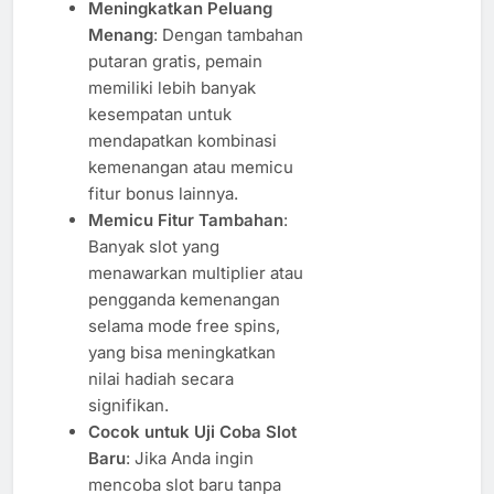
Meningkatkan Peluang
Menang
: Dengan tambahan
putaran gratis, pemain
memiliki lebih banyak
kesempatan untuk
mendapatkan kombinasi
kemenangan atau memicu
fitur bonus lainnya.
Memicu Fitur Tambahan
:
Banyak slot yang
menawarkan multiplier atau
pengganda kemenangan
selama mode free spins,
yang bisa meningkatkan
nilai hadiah secara
signifikan.
Cocok untuk Uji Coba Slot
Baru
: Jika Anda ingin
mencoba slot baru tanpa