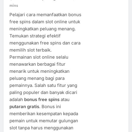
mins
Pelajari cara memanfaatkan bonus
free spins dalam slot online untuk
meningkatkan peluang menang.
Temukan strategi efektif
menggunakan free spins dan cara
memilih slot terbaik.
Permainan slot online selalu
menawarkan berbagai fitur
menarik untuk meningkatkan
peluang menang bagi para
pemainnya. Salah satu fitur yang
paling populer dan banyak dicari
adalah
bonus free spins
atau
putaran gratis
. Bonus ini
memberikan kesempatan kepada
pemain untuk memutar gulungan
slot tanpa harus menggunakan