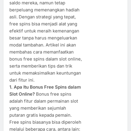
saldo mereka, namun tetap
berpeluang memenangkan hadiah
asli. Dengan strategi yang tepat,
free spins bisa menjadi alat yang
efektif untuk meraih kemenangan
besar tanpa harus mengeluarkan
modal tambahan. Artikel ini akan
membahas cara memanfaatkan
bonus free spins dalam slot online,
serta memberikan tips dan trik
untuk memaksimalkan keuntungan
dari fitur ini.
1. Apa Itu Bonus Free Spins dalam
Slot Online?
Bonus free spins
adalah fitur dalam permainan slot
yang memberikan sejumlah
putaran gratis kepada pemain.
Free spins biasanya bisa diperoleh
melalui beberapa cara, antara lain: