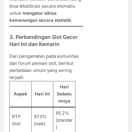
bisa dikalibrasi secara otomatis
untuk
mengatur siklus
kemenangan secara statistik
.
3. Perbandingan Slot Gacor
Hari Ini dan Kemarin
Dari pengamatan pada komunitas
dan forum pemain slot, berikut
perbedaan umum yang sering
terjadi:
Hari
Aspek
Hari Ini
Sebelu
mnya
95.2%
RTP
97.3%
(standar
Slot
(naik)
)