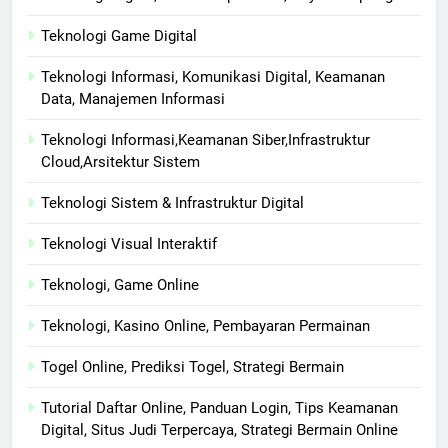
Teknologi Game Digital
Teknologi Informasi, Komunikasi Digital, Keamanan
Data, Manajemen Informasi
Teknologi Informasi,Keamanan Siber,Infrastruktur
Cloud,Arsitektur Sistem
Teknologi Sistem & Infrastruktur Digital
Teknologi Visual Interaktif
Teknologi, Game Online
Teknologi, Kasino Online, Pembayaran Permainan
Togel Online, Prediksi Togel, Strategi Bermain
Tutorial Daftar Online, Panduan Login, Tips Keamanan
Digital, Situs Judi Terpercaya, Strategi Bermain Online