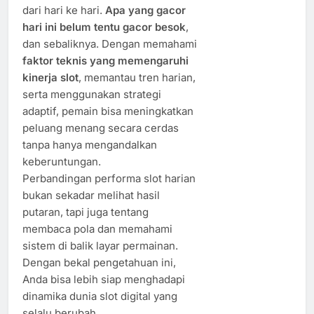
dari hari ke hari.
Apa yang gacor
hari ini belum tentu gacor besok
,
dan sebaliknya. Dengan memahami
faktor teknis yang memengaruhi
kinerja slot
, memantau tren harian,
serta menggunakan strategi
adaptif, pemain bisa meningkatkan
peluang menang secara cerdas
tanpa hanya mengandalkan
keberuntungan.
Perbandingan performa slot harian
bukan sekadar melihat hasil
putaran, tapi juga tentang
membaca pola dan memahami
sistem di balik layar permainan.
Dengan bekal pengetahuan ini,
Anda bisa lebih siap menghadapi
dinamika dunia slot digital yang
selalu berubah.