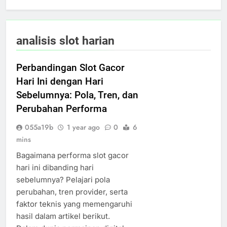
analisis slot harian
Perbandingan Slot Gacor
Hari Ini dengan Hari
Sebelumnya: Pola, Tren, dan
Perubahan Performa
055a19b
1 year ago
0
6
mins
Bagaimana performa slot gacor
hari ini dibanding hari
sebelumnya? Pelajari pola
perubahan, tren provider, serta
faktor teknis yang memengaruhi
hasil dalam artikel berikut.