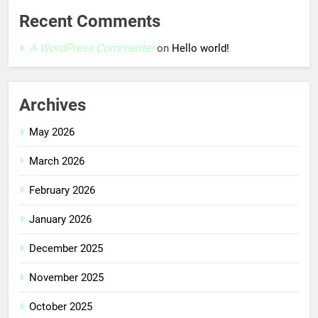
Recent Comments
A WordPress Commenter
on
Hello world!
Archives
May 2026
March 2026
February 2026
January 2026
December 2025
November 2025
October 2025