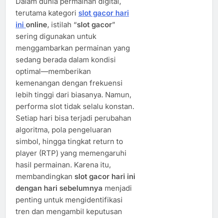
Dalam dunia permainan digital,
terutama kategori
slot gacor hari
ini
online
, istilah “
slot gacor
”
sering digunakan untuk
menggambarkan permainan yang
sedang berada dalam kondisi
optimal—memberikan
kemenangan dengan frekuensi
lebih tinggi dari biasanya. Namun,
performa slot tidak selalu konstan.
Setiap hari bisa terjadi perubahan
algoritma, pola pengeluaran
simbol, hingga tingkat return to
player (RTP) yang memengaruhi
hasil permainan. Karena itu,
membandingkan
slot gacor hari ini
dengan hari sebelumnya
menjadi
penting untuk mengidentifikasi
tren dan mengambil keputusan