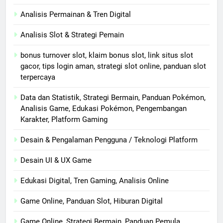
Analisis Permainan & Tren Digital
Analisis Slot & Strategi Pemain
bonus turnover slot, klaim bonus slot, link situs slot
gacor, tips login aman, strategi slot online, panduan slot
terpercaya
Data dan Statistik, Strategi Bermain, Panduan Pokémon,
Analisis Game, Edukasi Pokémon, Pengembangan
Karakter, Platform Gaming
Desain & Pengalaman Pengguna / Teknologi Platform
Desain UI & UX Game
Edukasi Digital, Tren Gaming, Analisis Online
Game Online, Panduan Slot, Hiburan Digital
Game Online, Strategi Bermain, Panduan Pemula