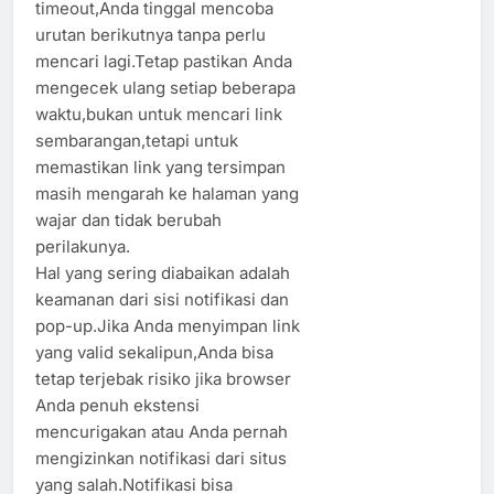
timeout,Anda tinggal mencoba
urutan berikutnya tanpa perlu
mencari lagi.Tetap pastikan Anda
mengecek ulang setiap beberapa
waktu,bukan untuk mencari link
sembarangan,tetapi untuk
memastikan link yang tersimpan
masih mengarah ke halaman yang
wajar dan tidak berubah
perilakunya.
Hal yang sering diabaikan adalah
keamanan dari sisi notifikasi dan
pop-up.Jika Anda menyimpan link
yang valid sekalipun,Anda bisa
tetap terjebak risiko jika browser
Anda penuh ekstensi
mencurigakan atau Anda pernah
mengizinkan notifikasi dari situs
yang salah.Notifikasi bisa