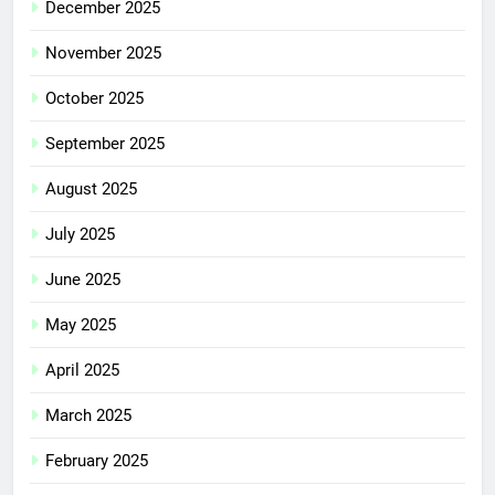
December 2025
November 2025
October 2025
September 2025
August 2025
July 2025
June 2025
May 2025
April 2025
March 2025
February 2025