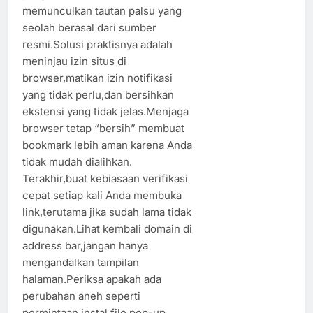
memunculkan tautan palsu yang
seolah berasal dari sumber
resmi.Solusi praktisnya adalah
meninjau izin situs di
browser,matikan izin notifikasi
yang tidak perlu,dan bersihkan
ekstensi yang tidak jelas.Menjaga
browser tetap “bersih” membuat
bookmark lebih aman karena Anda
tidak mudah dialihkan.
Terakhir,buat kebiasaan verifikasi
cepat setiap kali Anda membuka
link,terutama jika sudah lama tidak
digunakan.Lihat kembali domain di
address bar,jangan hanya
mengandalkan tampilan
halaman.Periksa apakah ada
perubahan aneh seperti
permintaan instal file,pop-up