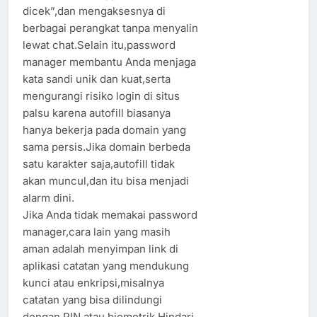
dicek”,dan mengaksesnya di
berbagai perangkat tanpa menyalin
lewat chat.Selain itu,password
manager membantu Anda menjaga
kata sandi unik dan kuat,serta
mengurangi risiko login di situs
palsu karena autofill biasanya
hanya bekerja pada domain yang
sama persis.Jika domain berbeda
satu karakter saja,autofill tidak
akan muncul,dan itu bisa menjadi
alarm dini.
Jika Anda tidak memakai password
manager,cara lain yang masih
aman adalah menyimpan link di
aplikasi catatan yang mendukung
kunci atau enkripsi,misalnya
catatan yang bisa dilindungi
dengan PIN atau biometrik.Hindari