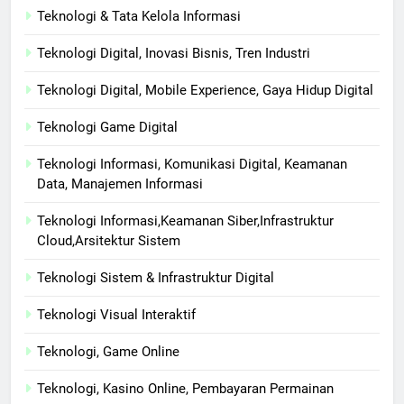
Teknologi & Tata Kelola Informasi
Teknologi Digital, Inovasi Bisnis, Tren Industri
Teknologi Digital, Mobile Experience, Gaya Hidup Digital
Teknologi Game Digital
Teknologi Informasi, Komunikasi Digital, Keamanan
Data, Manajemen Informasi
Teknologi Informasi,Keamanan Siber,Infrastruktur
Cloud,Arsitektur Sistem
Teknologi Sistem & Infrastruktur Digital
Teknologi Visual Interaktif
Teknologi, Game Online
Teknologi, Kasino Online, Pembayaran Permainan