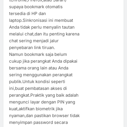
supaya bookmark otomatis
tersedia di HP dan
laptop.Sinkronisasi ini membuat
Anda tidak perlu menyalin tautan
melalui chat,dan itu penting karena
chat sering menjadi jalur
penyebaran link tiruan.
Namun bookmark saja belum
cukup jika perangkat Anda dipakai
bersama orang lain atau Anda
sering menggunakan perangkat
publik.Untuk kondisi seperti
ini,buat pembatasan akses di
perangkat.Praktik yang baik adalah
mengunci layar dengan PIN yang
kuat,aktifkan biometrik jika
nyaman,dan pastikan browser tidak
menyimpan password secara