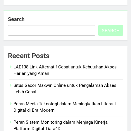
Search
SEARCH
Recent Posts
LAE138 Link Alternatif Cepat untuk Kebutuhan Akses
Harian yang Aman
Situs Gacor Maxwin Online untuk Pengalaman Akses
Lebih Cepat
Peran Media Teknologi dalam Meningkatkan Literasi
Digital di Era Modern
Peran Sistem Monitoring dalam Menjaga Kinerja
Platform Digital Tiara4D