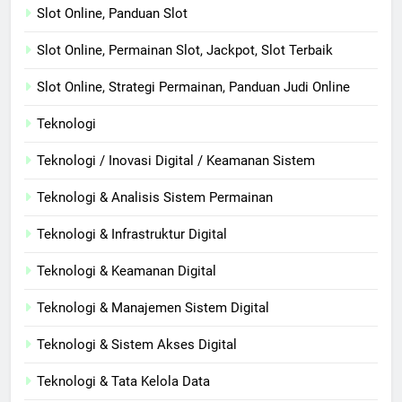
Slot Online, Panduan Slot
Slot Online, Permainan Slot, Jackpot, Slot Terbaik
Slot Online, Strategi Permainan, Panduan Judi Online
Teknologi
Teknologi / Inovasi Digital / Keamanan Sistem
Teknologi & Analisis Sistem Permainan
Teknologi & Infrastruktur Digital
Teknologi & Keamanan Digital
Teknologi & Manajemen Sistem Digital
Teknologi & Sistem Akses Digital
Teknologi & Tata Kelola Data