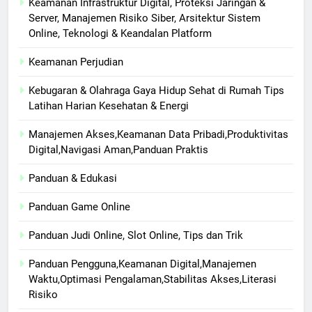
Keamanan Infrastruktur Digital, Proteksi Jaringan &
Server, Manajemen Risiko Siber, Arsitektur Sistem
Online, Teknologi & Keandalan Platform
Keamanan Perjudian
Kebugaran & Olahraga Gaya Hidup Sehat di Rumah Tips
Latihan Harian Kesehatan & Energi
Manajemen Akses,Keamanan Data Pribadi,Produktivitas
Digital,Navigasi Aman,Panduan Praktis
Panduan & Edukasi
Panduan Game Online
Panduan Judi Online, Slot Online, Tips dan Trik
Panduan Pengguna,Keamanan Digital,Manajemen
Waktu,Optimasi Pengalaman,Stabilitas Akses,Literasi
Risiko