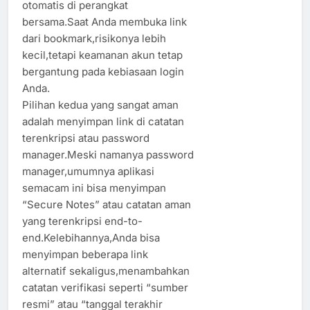
otomatis di perangkat
bersama.Saat Anda membuka link
dari bookmark,risikonya lebih
kecil,tetapi keamanan akun tetap
bergantung pada kebiasaan login
Anda.
Pilihan kedua yang sangat aman
adalah menyimpan link di catatan
terenkripsi atau password
manager.Meski namanya password
manager,umumnya aplikasi
semacam ini bisa menyimpan
“Secure Notes” atau catatan aman
yang terenkripsi end-to-
end.Kelebihannya,Anda bisa
menyimpan beberapa link
alternatif sekaligus,menambahkan
catatan verifikasi seperti “sumber
resmi” atau “tanggal terakhir