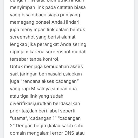
menyimpan link pada catatan biasa
yang bisa dibaca siapa pun yang
memegang ponsel Anda.Hindari
juga menyimpan link dalam bentuk
screenshot yang berisi alamat
lengkap jika perangkat Anda sering
dipinjam,karena screenshot mudah
tersebar tanpa kontrol.
Untuk menjaga kemudahan akses
saat jaringan bermasalah,siapkan
juga “rencana akses cadangan”
yang rapi.Misalnya,simpan dua
atau tiga link yang sudah
diverifikasi,urutkan berdasarkan
prioritas,dan beri label seperti
“utama”,“cadangan 1”,“cadangan
2”.Dengan begitu,kalau salah satu
domain mengalami error DNS atau