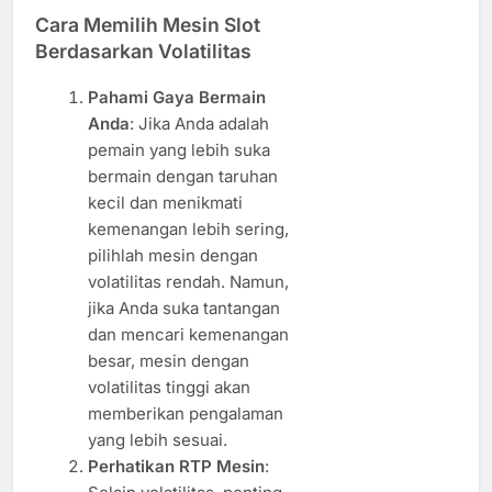
Cara Memilih Mesin Slot
Berdasarkan Volatilitas
Pahami Gaya Bermain
Anda
: Jika Anda adalah
pemain yang lebih suka
bermain dengan taruhan
kecil dan menikmati
kemenangan lebih sering,
pilihlah mesin dengan
volatilitas rendah. Namun,
jika Anda suka tantangan
dan mencari kemenangan
besar, mesin dengan
volatilitas tinggi akan
memberikan pengalaman
yang lebih sesuai.
Perhatikan RTP Mesin
: