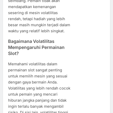
seimbang. Pemain tidak akan
mendapatkan kemenangan
sesering di mesin volatilitas
rendah, tetapi hadiah yang lebih
besar masih mungkin terjadi dalam
waktu yang relatif lebih singkat.
Bagaimana Volatilitas
Mempengaruhi Permainan
Slot?
Memahami volatilitas dalam
permainan slot sangat penting
untuk memilih mesin yang sesuai
dengan gaya bermain Anda.
Volatilitas yang lebih rendah cocok
untuk pemain yang mencari
hiburan jangka panjang dan tidak
ingin terlalu banyak mengambil
risiko. Di sisi lain, volatilitas tinggi