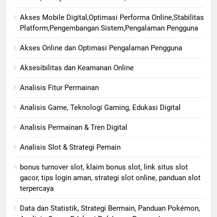
Akses Mobile Digital,Optimasi Performa Online,Stabilitas
Platform,Pengembangan Sistem,Pengalaman Pengguna
Akses Online dan Optimasi Pengalaman Pengguna
Aksesibilitas dan Keamanan Online
Analisis Fitur Permainan
Analisis Game, Teknologi Gaming, Edukasi Digital
Analisis Permainan & Tren Digital
Analisis Slot & Strategi Pemain
bonus turnover slot, klaim bonus slot, link situs slot
gacor, tips login aman, strategi slot online, panduan slot
terpercaya
Data dan Statistik, Strategi Bermain, Panduan Pokémon,