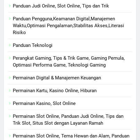
Panduan Judi Online, Slot Online, Tips dan Trik
Panduan Pengguna,Keamanan Digital,Manajemen
Waktu,Optimasi Pengalaman,Stabilitas Akses,Literasi
Risiko
Panduan Teknologi
Perangkat Gaming, Tips & Trik Game, Gaming Pemula,
Optimasi Performa Game, Teknologi Gaming
Permainan Digital & Manajemen Keuangan
Permainan Kartu, Kasino Online, Hiburan
Permainan Kasino, Slot Online
Permainan Slot Online, Panduan Judi Online, Tips dan
Trik Slot, Situs Slot dengan Layanan Ramah
Permainan Slot Online, Tema Hewan dan Alam, Panduan