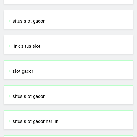
situs slot gacor
link situs slot
slot gacor
situs slot gacor
situs slot gacor hari ini