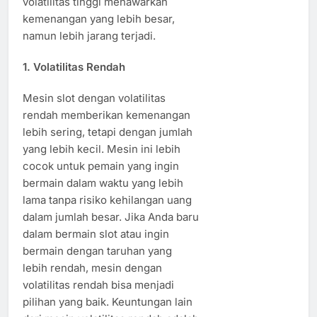
volatilitas tinggi menawarkan
kemenangan yang lebih besar,
namun lebih jarang terjadi.
1.
Volatilitas Rendah
Mesin slot dengan volatilitas
rendah memberikan kemenangan
lebih sering, tetapi dengan jumlah
yang lebih kecil. Mesin ini lebih
cocok untuk pemain yang ingin
bermain dalam waktu yang lebih
lama tanpa risiko kehilangan uang
dalam jumlah besar. Jika Anda baru
dalam bermain slot atau ingin
bermain dengan taruhan yang
lebih rendah, mesin dengan
volatilitas rendah bisa menjadi
pilihan yang baik. Keuntungan lain