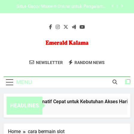
Skip
Peran Media Teknologi dalam Meningkatkan
to
Literasi Digital di Era Modern
content
Peran Sistem Monitoring dalam Menjaga Kinerja
Platform Digital Tiara4D
LAE138 Link Alternatif Cepat untuk Kebutuhan
Akses Harian yang Aman
Situs Gacor Maxwin Online untuk Pengalaman
Akses Lebih Cepat
Emerald
Emerald Kalama Menawarkan Solusi
Peran Media Teknologi dalam Meningkatkan
NEWSLETTER
RANDOM NEWS
Literasi Digital di Era Modern
Kalama
Kimia Berkualitas Tinggi Untuk Berbagai
Peran Sistem Monitoring dalam Menjaga Kinerja
Industri, Dari Aroma Hingga Produk
Platform Digital Tiara4D
MENU
Perawatan Diri.
E138 Link Alternatif Cepat untuk Kebutuhan Akses Harian y
HEADLINES
Months Ago
Home
cara bermain slot