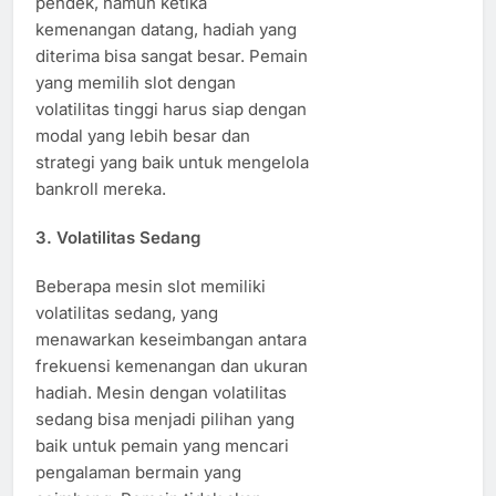
pendek, namun ketika
kemenangan datang, hadiah yang
diterima bisa sangat besar. Pemain
yang memilih slot dengan
volatilitas tinggi harus siap dengan
modal yang lebih besar dan
strategi yang baik untuk mengelola
bankroll mereka.
3.
Volatilitas Sedang
Beberapa mesin slot memiliki
volatilitas sedang, yang
menawarkan keseimbangan antara
frekuensi kemenangan dan ukuran
hadiah. Mesin dengan volatilitas
sedang bisa menjadi pilihan yang
baik untuk pemain yang mencari
pengalaman bermain yang