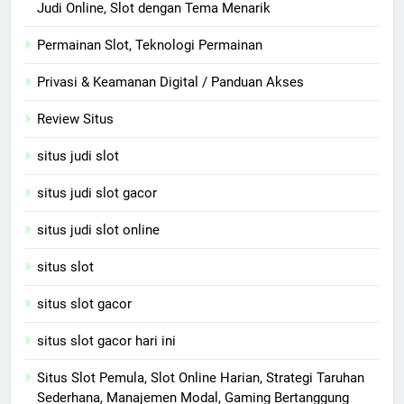
Judi Online, Slot dengan Tema Menarik
Permainan Slot, Teknologi Permainan
Privasi & Keamanan Digital / Panduan Akses
Review Situs
situs judi slot
situs judi slot gacor
situs judi slot online
situs slot
situs slot gacor
situs slot gacor hari ini
Situs Slot Pemula, Slot Online Harian, Strategi Taruhan
Sederhana, Manajemen Modal, Gaming Bertanggung