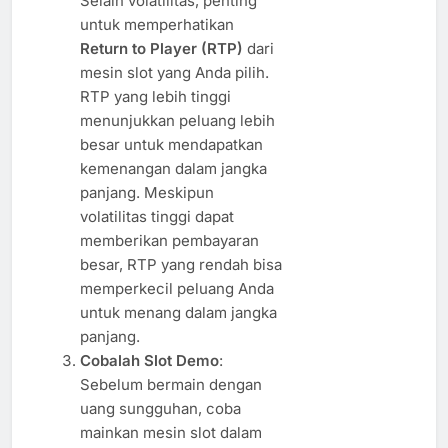
Selain volatilitas, penting
untuk memperhatikan
Return to Player (RTP)
dari
mesin slot yang Anda pilih.
RTP yang lebih tinggi
menunjukkan peluang lebih
besar untuk mendapatkan
kemenangan dalam jangka
panjang. Meskipun
volatilitas tinggi dapat
memberikan pembayaran
besar, RTP yang rendah bisa
memperkecil peluang Anda
untuk menang dalam jangka
panjang.
Cobalah Slot Demo
:
Sebelum bermain dengan
uang sungguhan, coba
mainkan mesin slot dalam