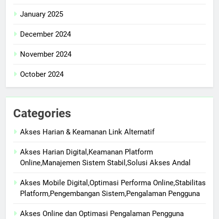
January 2025
December 2024
November 2024
October 2024
Categories
Akses Harian & Keamanan Link Alternatif
Akses Harian Digital,Keamanan Platform
Online,Manajemen Sistem Stabil,Solusi Akses Andal
Akses Mobile Digital,Optimasi Performa Online,Stabilitas
Platform,Pengembangan Sistem,Pengalaman Pengguna
Akses Online dan Optimasi Pengalaman Pengguna