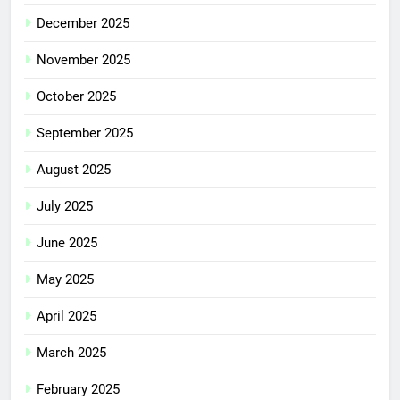
December 2025
November 2025
October 2025
September 2025
August 2025
July 2025
June 2025
May 2025
April 2025
March 2025
February 2025