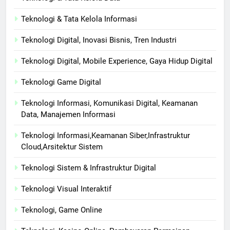
Teknologi & Tata Kelola Informasi
Teknologi Digital, Inovasi Bisnis, Tren Industri
Teknologi Digital, Mobile Experience, Gaya Hidup Digital
Teknologi Game Digital
Teknologi Informasi, Komunikasi Digital, Keamanan
Data, Manajemen Informasi
Teknologi Informasi,Keamanan Siber,Infrastruktur
Cloud,Arsitektur Sistem
Teknologi Sistem & Infrastruktur Digital
Teknologi Visual Interaktif
Teknologi, Game Online