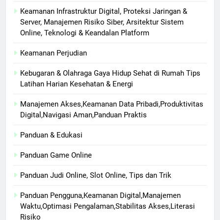
Keamanan Infrastruktur Digital, Proteksi Jaringan &
Server, Manajemen Risiko Siber, Arsitektur Sistem
Online, Teknologi & Keandalan Platform
Keamanan Perjudian
Kebugaran & Olahraga Gaya Hidup Sehat di Rumah Tips
Latihan Harian Kesehatan & Energi
Manajemen Akses,Keamanan Data Pribadi,Produktivitas
Digital,Navigasi Aman,Panduan Praktis
Panduan & Edukasi
Panduan Game Online
Panduan Judi Online, Slot Online, Tips dan Trik
Panduan Pengguna,Keamanan Digital,Manajemen
Waktu,Optimasi Pengalaman,Stabilitas Akses,Literasi
Risiko