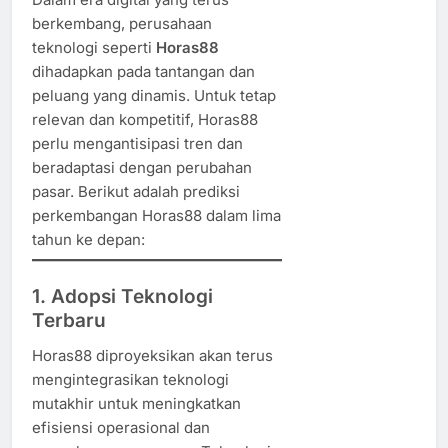
berkembang, perusahaan
teknologi seperti
Horas88
dihadapkan pada tantangan dan
peluang yang dinamis. Untuk tetap
relevan dan kompetitif, Horas88
perlu mengantisipasi tren dan
beradaptasi dengan perubahan
pasar. Berikut adalah prediksi
perkembangan Horas88 dalam lima
tahun ke depan:
1. Adopsi Teknologi
Terbaru
Horas88 diproyeksikan akan terus
mengintegrasikan teknologi
mutakhir untuk meningkatkan
efisiensi operasional dan