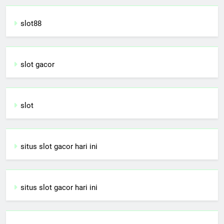
slot88
slot gacor
slot
situs slot gacor hari ini
situs slot gacor hari ini