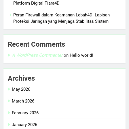
Platform Digital Tiara4D
Peran Firewall dalam Keamanan Lebah4D: Lapisan
Proteksi Jaringan yang Menjaga Stabilitas Sistem
Recent Comments
A WordPress Commenter
on
Hello world!
Archives
May 2026
March 2026
February 2026
January 2026