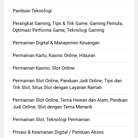
Panduan Teknologi
Perangkat Gaming, Tips & Trik Game, Gaming Pemula,
Optimasi Performa Game, Teknologi Gaming
Permainan Digital & Manajemen Keuangan
Permainan Kartu, Kasino Online, Hiburan
Permainan Kasino, Slot Online
Permainan Slot Online, Panduan Judi Online, Tips dan
Trik Slot, Situs Slot dengan Layanan Ramah
Permainan Slot Online, Tema Hewan dan Alam, Panduan
Judi Online, Slot dengan Tema Menarik
Permainan Slot, Teknologi Permainan
Privasi & Keamanan Digital / Panduan Akses