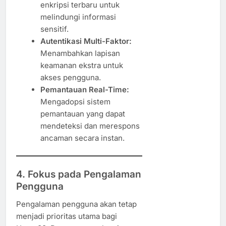
enkripsi terbaru untuk
melindungi informasi
sensitif.
Autentikasi Multi-Faktor:
Menambahkan lapisan
keamanan ekstra untuk
akses pengguna.
Pemantauan Real-Time:
Mengadopsi sistem
pemantauan yang dapat
mendeteksi dan merespons
ancaman secara instan.
4. Fokus pada Pengalaman
Pengguna
Pengalaman pengguna akan tetap
menjadi prioritas utama bagi