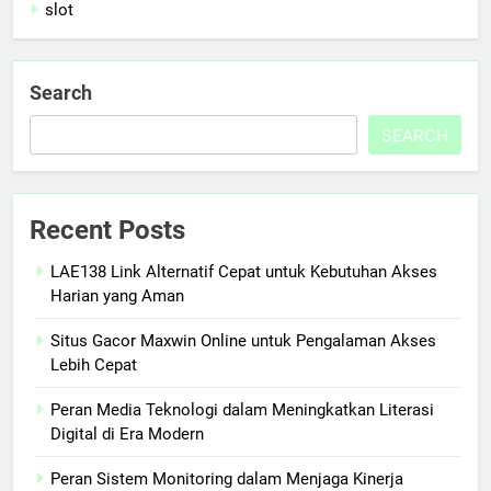
slot
Search
SEARCH
Recent Posts
LAE138 Link Alternatif Cepat untuk Kebutuhan Akses
Harian yang Aman
Situs Gacor Maxwin Online untuk Pengalaman Akses
Lebih Cepat
Peran Media Teknologi dalam Meningkatkan Literasi
Digital di Era Modern
Peran Sistem Monitoring dalam Menjaga Kinerja