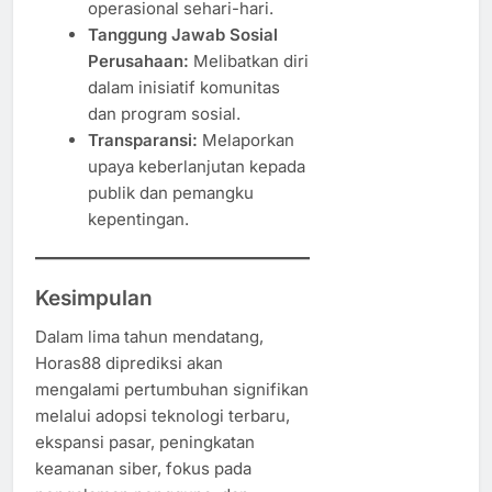
operasional sehari-hari.
Tanggung Jawab Sosial
Perusahaan:
Melibatkan diri
dalam inisiatif komunitas
dan program sosial.
Transparansi:
Melaporkan
upaya keberlanjutan kepada
publik dan pemangku
kepentingan.
Kesimpulan
Dalam lima tahun mendatang,
Horas88 diprediksi akan
mengalami pertumbuhan signifikan
melalui adopsi teknologi terbaru,
ekspansi pasar, peningkatan
keamanan siber, fokus pada