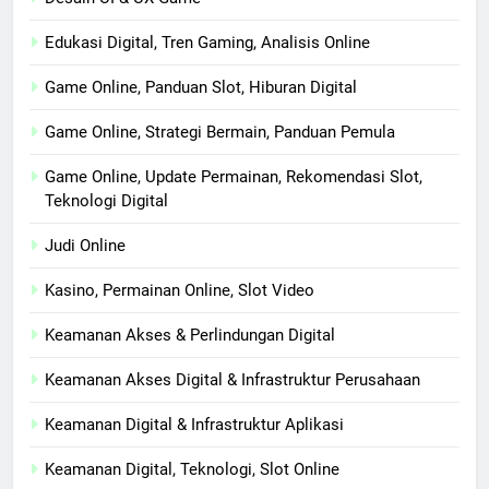
Edukasi Digital, Tren Gaming, Analisis Online
Game Online, Panduan Slot, Hiburan Digital
Game Online, Strategi Bermain, Panduan Pemula
Game Online, Update Permainan, Rekomendasi Slot,
Teknologi Digital
Judi Online
Kasino, Permainan Online, Slot Video
Keamanan Akses & Perlindungan Digital
Keamanan Akses Digital & Infrastruktur Perusahaan
Keamanan Digital & Infrastruktur Aplikasi
Keamanan Digital, Teknologi, Slot Online