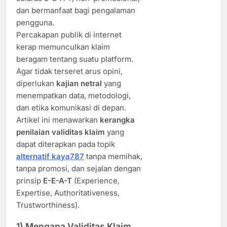
dan bermanfaat bagi pengalaman
pengguna.
Percakapan publik di internet
kerap memunculkan klaim
beragam tentang suatu platform.
Agar tidak terseret arus opini,
diperlukan
kajian netral
yang
menempatkan data, metodologi,
dan etika komunikasi di depan.
Artikel ini menawarkan
kerangka
penilaian validitas klaim
yang
dapat diterapkan pada topik
alternatif kaya787
tanpa memihak,
tanpa promosi, dan sejalan dengan
prinsip
E-E-A-T
(Experience,
Expertise, Authoritativeness,
Trustworthiness).
1) Mengapa Validitas Klaim