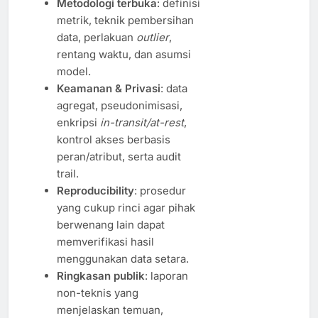
Metodologi terbuka
: definisi
metrik, teknik pembersihan
data, perlakuan
outlier
,
rentang waktu, dan asumsi
model.
Keamanan & Privasi
: data
agregat, pseudonimisasi,
enkripsi
in-transit/at-rest
,
kontrol akses berbasis
peran/atribut, serta audit
trail.
Reproducibility
: prosedur
yang cukup rinci agar pihak
berwenang lain dapat
memverifikasi hasil
menggunakan data setara.
Ringkasan publik
: laporan
non-teknis yang
menjelaskan temuan,