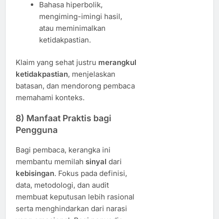
Bahasa hiperbolik,
mengiming-imingi hasil,
atau meminimalkan
ketidakpastian.
Klaim yang sehat justru
merangkul
ketidakpastian
, menjelaskan
batasan, dan mendorong pembaca
memahami konteks.
8) Manfaat Praktis bagi
Pengguna
Bagi pembaca, kerangka ini
membantu memilah
sinyal
dari
kebisingan
. Fokus pada definisi,
data, metodologi, dan audit
membuat keputusan lebih rasional
serta menghindarkan dari narasi