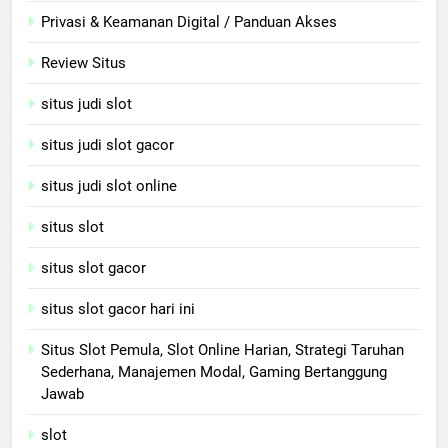
Privasi & Keamanan Digital / Panduan Akses
Review Situs
situs judi slot
situs judi slot gacor
situs judi slot online
situs slot
situs slot gacor
situs slot gacor hari ini
Situs Slot Pemula, Slot Online Harian, Strategi Taruhan
Sederhana, Manajemen Modal, Gaming Bertanggung
Jawab
slot