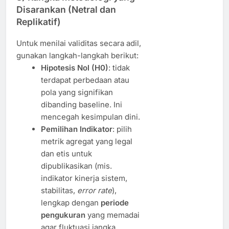
Disarankan (Netral dan
Replikatif)
Untuk menilai validitas secara adil,
gunakan langkah-langkah berikut:
Hipotesis Nol (H0)
: tidak
terdapat perbedaan atau
pola yang signifikan
dibanding baseline. Ini
mencegah kesimpulan dini.
Pemilihan Indikator
: pilih
metrik agregat yang legal
dan etis untuk
dipublikasikan (mis.
indikator kinerja sistem,
stabilitas,
error rate
),
lengkap dengan
periode
pengukuran
yang memadai
agar fluktuasi jangka