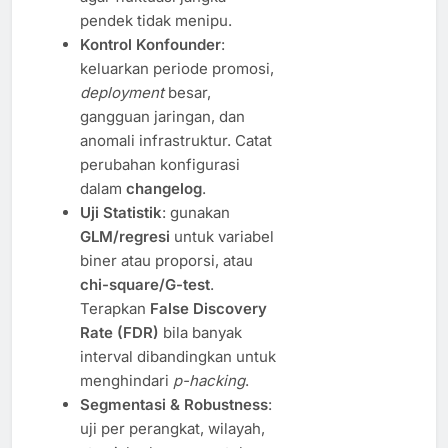
pendek tidak menipu.
Kontrol Konfounder
:
keluarkan periode promosi,
deployment
besar,
gangguan jaringan, dan
anomali infrastruktur. Catat
perubahan konfigurasi
dalam
changelog
.
Uji Statistik
: gunakan
GLM/regresi
untuk variabel
biner atau proporsi, atau
chi-square/G-test
.
Terapkan
False Discovery
Rate (FDR)
bila banyak
interval dibandingkan untuk
menghindari
p-hacking
.
Segmentasi & Robustness
:
uji per perangkat, wilayah,