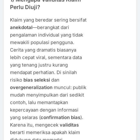
Perlu Diuji?
Klaim yang beredar sering bersifat
anekdotal
—berangkat dari
pengalaman individual yang tidak
mewakili populasi pengguna.
Cerita yang dramatis biasanya
lebih cepat viral, sementara data
yang tenang justru kurang
mendapat perhatian. Di sinilah
risiko
bias seleksi
dan
overgeneralization
muncul: publik
mudah menyimpulkan dari sedikit
contoh, lalu memantapkan
kepercayaan dengan informasi
yang selaras (
confirmation bias
).
Karena itu, mengecek
validitas
berarti memeriksa apakah klaim
didukung data memadai,