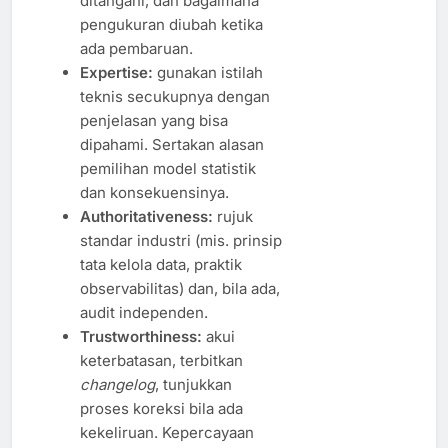
ditangani, dan bagaimana
pengukuran diubah ketika
ada pembaruan.
Expertise:
gunakan istilah
teknis secukupnya dengan
penjelasan yang bisa
dipahami. Sertakan alasan
pemilihan model statistik
dan konsekuensinya.
Authoritativeness:
rujuk
standar industri (mis. prinsip
tata kelola data, praktik
observabilitas) dan, bila ada,
audit independen.
Trustworthiness:
akui
keterbatasan, terbitkan
changelog
, tunjukkan
proses koreksi bila ada
kekeliruan. Kepercayaan