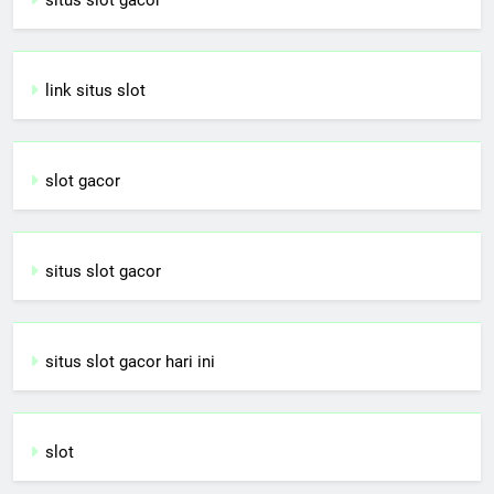
situs slot gacor
link situs slot
slot gacor
situs slot gacor
situs slot gacor hari ini
slot