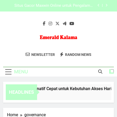
Skip
Peran Media Teknologi dalam Meningkatkan
to
Literasi Digital di Era Modern
content
Peran Sistem Monitoring dalam Menjaga Kinerja
Platform Digital Tiara4D
LAE138 Link Alternatif Cepat untuk Kebutuhan
Akses Harian yang Aman
Situs Gacor Maxwin Online untuk Pengalaman
Akses Lebih Cepat
Emerald
Emerald Kalama Menawarkan Solusi
Peran Media Teknologi dalam Meningkatkan
NEWSLETTER
RANDOM NEWS
Literasi Digital di Era Modern
Kalama
Kimia Berkualitas Tinggi Untuk Berbagai
Peran Sistem Monitoring dalam Menjaga Kinerja
Industri, Dari Aroma Hingga Produk
Platform Digital Tiara4D
MENU
Perawatan Diri.
E138 Link Alternatif Cepat untuk Kebutuhan Akses Harian ya
HEADLINES
Months Ago
Home
governance