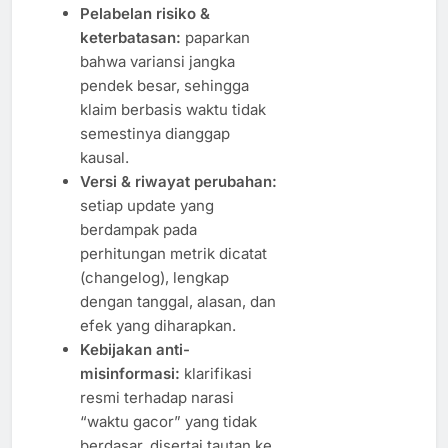
Pelabelan risiko &
keterbatasan:
paparkan
bahwa variansi jangka
pendek besar, sehingga
klaim berbasis waktu tidak
semestinya dianggap
kausal.
Versi & riwayat perubahan:
setiap update yang
berdampak pada
perhitungan metrik dicatat
(changelog), lengkap
dengan tanggal, alasan, dan
efek yang diharapkan.
Kebijakan anti-
misinformasi:
klarifikasi
resmi terhadap narasi
“waktu gacor” yang tidak
berdasar, disertai tautan ke