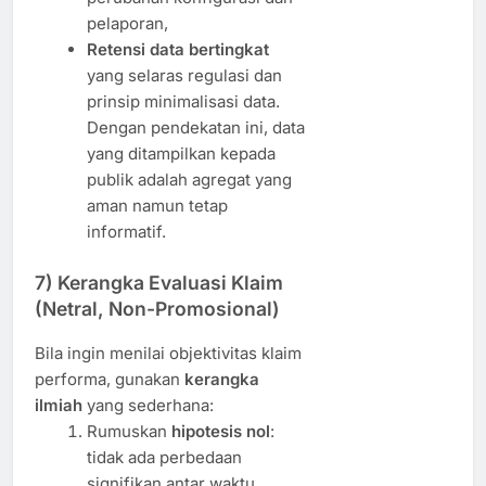
pelaporan,
Retensi data bertingkat
yang selaras regulasi dan
prinsip minimalisasi data.
Dengan pendekatan ini, data
yang ditampilkan kepada
publik adalah agregat yang
aman namun tetap
informatif.
7) Kerangka Evaluasi Klaim
(Netral, Non-Promosional)
Bila ingin menilai objektivitas klaim
performa, gunakan
kerangka
ilmiah
yang sederhana:
Rumuskan
hipotesis nol
:
tidak ada perbedaan
signifikan antar waktu.