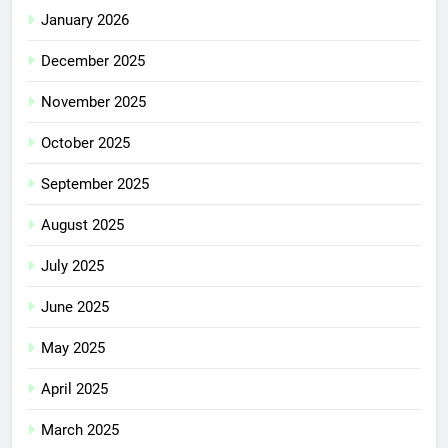
January 2026
December 2025
November 2025
October 2025
September 2025
August 2025
July 2025
June 2025
May 2025
April 2025
March 2025