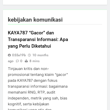
kebijakan komunikasi
KAYA787 “Gacor” dan
Transparansi Informasi: Apa
yang Perlu Diketahui
055a19b
10 months
ago
0
8 mins
Tinjauan kritis dan non-
promosional tentang klaim “gacor”
pada KAYA787 dengan fokus
transparansi informasi: bagaimana
memahami RNG, RTP, audit
independen, metrik yang sah, bias
kognitif, serta kebijakan
komunikasi yang etis dan