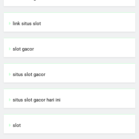
link situs slot
slot gacor
situs slot gacor
situs slot gacor hari ini
slot