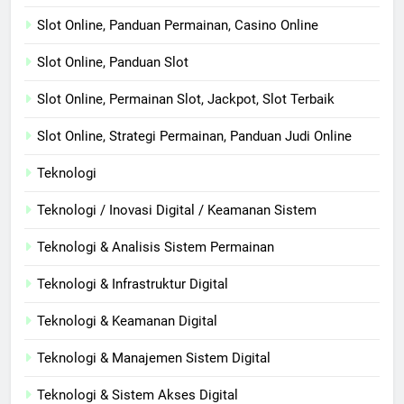
Slot Online, Panduan Permainan, Casino Online
Slot Online, Panduan Slot
Slot Online, Permainan Slot, Jackpot, Slot Terbaik
Slot Online, Strategi Permainan, Panduan Judi Online
Teknologi
Teknologi / Inovasi Digital / Keamanan Sistem
Teknologi & Analisis Sistem Permainan
Teknologi & Infrastruktur Digital
Teknologi & Keamanan Digital
Teknologi & Manajemen Sistem Digital
Teknologi & Sistem Akses Digital