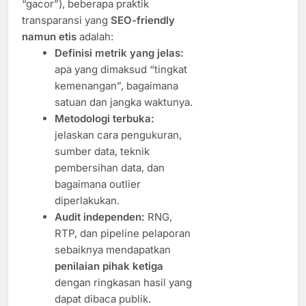
“gacor”), beberapa praktik
transparansi yang
SEO-friendly
namun etis
adalah:
Definisi metrik yang jelas:
apa yang dimaksud “tingkat
kemenangan”, bagaimana
satuan dan jangka waktunya.
Metodologi terbuka:
jelaskan cara pengukuran,
sumber data, teknik
pembersihan data, dan
bagaimana outlier
diperlakukan.
Audit independen:
RNG,
RTP, dan pipeline pelaporan
sebaiknya mendapatkan
penilaian pihak ketiga
dengan ringkasan hasil yang
dapat dibaca publik.