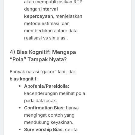
akan mempublikasikan RTP
dengan
interval
kepercayaan
, menjelaskan
metode estimasi, dan
membedakan antara data
realisasi vs simulasi.
4) Bias Kognitif: Mengapa
“Pola” Tampak Nyata?
Banyak narasi “gacor” lahir dari
bias kognitif
:
Apofenia/Pareidolia:
kecenderungan melihat pola
pada data acak.
Confirmation Bias:
hanya
mengingat contoh yang
mendukung keyakinan.
Survivorship Bias:
cerita