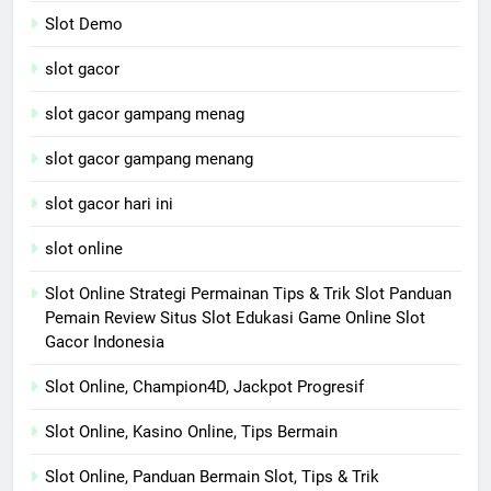
Slot Demo
slot gacor
slot gacor gampang menag
slot gacor gampang menang
slot gacor hari ini
slot online
Slot Online Strategi Permainan Tips & Trik Slot Panduan
Pemain Review Situs Slot Edukasi Game Online Slot
Gacor Indonesia
Slot Online, Champion4D, Jackpot Progresif
Slot Online, Kasino Online, Tips Bermain
Slot Online, Panduan Bermain Slot, Tips & Trik