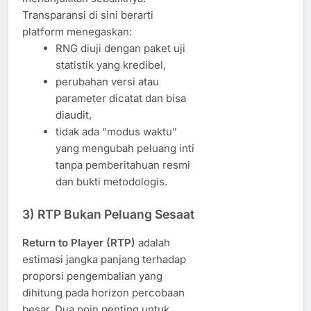
Transparansi di sini berarti
platform menegaskan:
RNG diuji dengan paket uji
statistik yang kredibel,
perubahan versi atau
parameter dicatat dan bisa
diaudit,
tidak ada “modus waktu”
yang mengubah peluang inti
tanpa pemberitahuan resmi
dan bukti metodologis.
3) RTP Bukan Peluang Sesaat
Return to Player (RTP)
adalah
estimasi jangka panjang terhadap
proporsi pengembalian yang
dihitung pada horizon percobaan
besar. Dua poin penting untuk