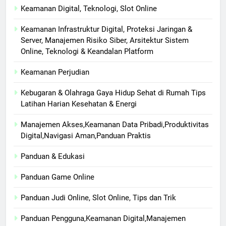
Keamanan Digital, Teknologi, Slot Online
Keamanan Infrastruktur Digital, Proteksi Jaringan &
Server, Manajemen Risiko Siber, Arsitektur Sistem
Online, Teknologi & Keandalan Platform
Keamanan Perjudian
Kebugaran & Olahraga Gaya Hidup Sehat di Rumah Tips
Latihan Harian Kesehatan & Energi
Manajemen Akses,Keamanan Data Pribadi,Produktivitas
Digital,Navigasi Aman,Panduan Praktis
Panduan & Edukasi
Panduan Game Online
Panduan Judi Online, Slot Online, Tips dan Trik
Panduan Pengguna,Keamanan Digital,Manajemen