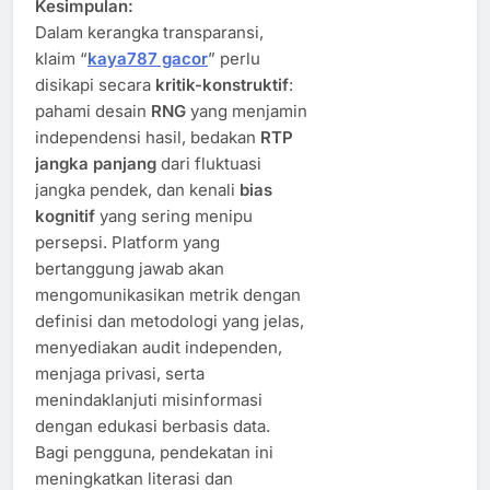
Kesimpulan:
Dalam kerangka transparansi,
klaim “
kaya787 gacor
” perlu
disikapi secara
kritik-konstruktif
:
pahami desain
RNG
yang menjamin
independensi hasil, bedakan
RTP
jangka panjang
dari fluktuasi
jangka pendek, dan kenali
bias
kognitif
yang sering menipu
persepsi. Platform yang
bertanggung jawab akan
mengomunikasikan metrik dengan
definisi dan metodologi yang jelas,
menyediakan audit independen,
menjaga privasi, serta
menindaklanjuti misinformasi
dengan edukasi berbasis data.
Bagi pengguna, pendekatan ini
meningkatkan literasi dan