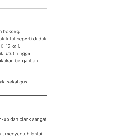
an bokong:
uk lutut seperti duduk
10–15 kali.
k lutut hingga
akukan bergantian
ki sekaligus
sh-up dan plank sangat
tut menyentuh lantai