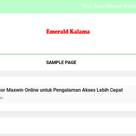
Situs Gacor Maxwin Onlin
Peran Media Teknologi dalam Mening
Peran Sistem Monitoring dalam Men
rald Kalama
LAE138 Link Alternatif Cepat un
lama Menawarkan Solusi Kimia Berkualitas Tinggi Untuk Berbag
Situs Gacor Maxwin Onlin
SAMPLE PAGE
Peran Media Teknologi dalam Mening
Peran Sistem Monitoring dalam Men
nline untuk Pengalaman Akses Lebih Cepat
Peran Media
5 Months Ago