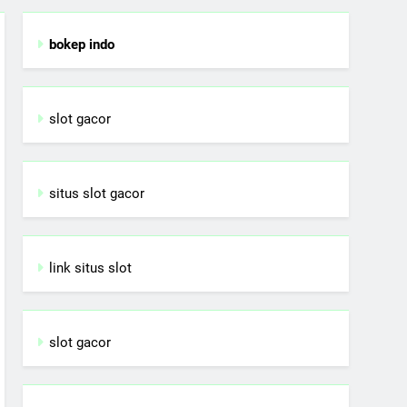
bokep indo
slot gacor
situs slot gacor
link situs slot
slot gacor