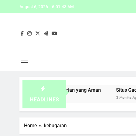
Skip
August 6, 2026
6:01:44 AM
to
content
Eme
Emerald Ka
ebutuhan Akses Harian yang Aman
Situs Gacor Maxwin O
3 Months Ago
HEADLINES
Home
kebugaran