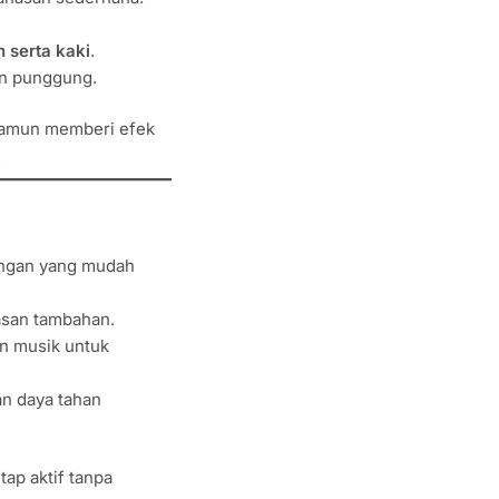
 serta kaki
.
an punggung.
amun memberi efek
.
ringan yang mudah
asan tambahan.
n musik untuk
an daya tahan
tap aktif tanpa