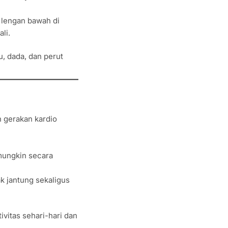
 lengan bawah di
li.
u, dada, dan perut
n gerakan kardio
mungkin secara
k jantung sekaligus
tivitas sehari-hari dan