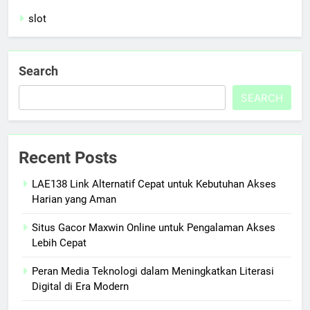
slot
Search
SEARCH
Recent Posts
LAE138 Link Alternatif Cepat untuk Kebutuhan Akses
Harian yang Aman
Situs Gacor Maxwin Online untuk Pengalaman Akses
Lebih Cepat
Peran Media Teknologi dalam Meningkatkan Literasi
Digital di Era Modern