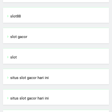
slot88
slot gacor
slot
situs slot gacor hari ini
situs slot gacor hari ini