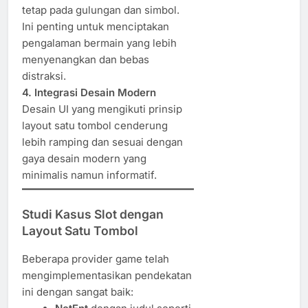
tetap pada gulungan dan simbol.
Ini penting untuk menciptakan
pengalaman bermain yang lebih
menyenangkan dan bebas
distraksi.
4. Integrasi Desain Modern
Desain UI yang mengikuti prinsip
layout satu tombol cenderung
lebih ramping dan sesuai dengan
gaya desain modern yang
minimalis namun informatif.
Studi Kasus Slot dengan
Layout Satu Tombol
Beberapa provider game telah
mengimplementasikan pendekatan
ini dengan sangat baik: