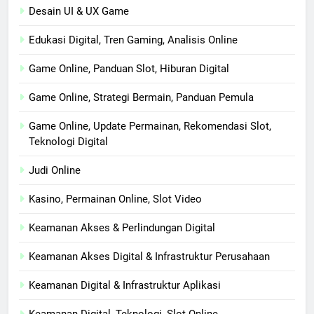
Desain UI & UX Game
Edukasi Digital, Tren Gaming, Analisis Online
Game Online, Panduan Slot, Hiburan Digital
Game Online, Strategi Bermain, Panduan Pemula
Game Online, Update Permainan, Rekomendasi Slot,
Teknologi Digital
Judi Online
Kasino, Permainan Online, Slot Video
Keamanan Akses & Perlindungan Digital
Keamanan Akses Digital & Infrastruktur Perusahaan
Keamanan Digital & Infrastruktur Aplikasi