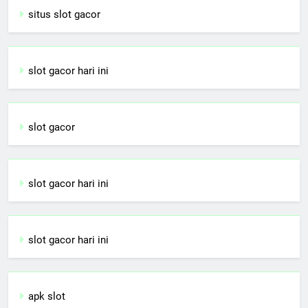
situs slot gacor
slot gacor hari ini
slot gacor
slot gacor hari ini
slot gacor hari ini
apk slot