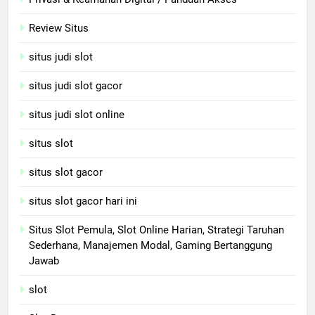
Review Situs
situs judi slot
situs judi slot gacor
situs judi slot online
situs slot
situs slot gacor
situs slot gacor hari ini
Situs Slot Pemula, Slot Online Harian, Strategi Taruhan
Sederhana, Manajemen Modal, Gaming Bertanggung
Jawab
slot