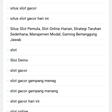
situs slot gacor
situs slot gacor hari ini
Situs Slot Pemula, Slot Online Harian, Strategi Taruhan
Sederhana, Manajemen Modal, Gaming Bertanggung
Jawab
slot
Slot Demo
slot gacor
slot gacor gampang menag
slot gacor gampang menang
slot gacor hari ini
slot online