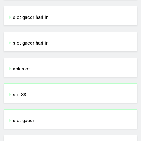
slot gacor hari ini
slot gacor hari ini
apk slot
slot88
slot gacor