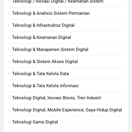
Teknologi / Inovasi Digital / Keamanan Sistem
Teknologi & Analisis Sistem Permainan
Teknologi & Infrastruktur Digital
Teknologi & Keamanan Digital
Teknologi & Manajemen Sistem Digital
Teknologi & Sistem Akses Digital
Teknologi & Tata Kelola Data
Teknologi & Tata Kelola Informasi
Teknologi Digital, Inovasi Bisnis, Tren Industri
Teknologi Digital, Mobile Experience, Gaya Hidup Digital
Teknologi Game Digital