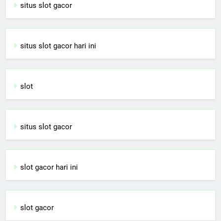
situs slot gacor
situs slot gacor hari ini
slot
situs slot gacor
slot gacor hari ini
slot gacor