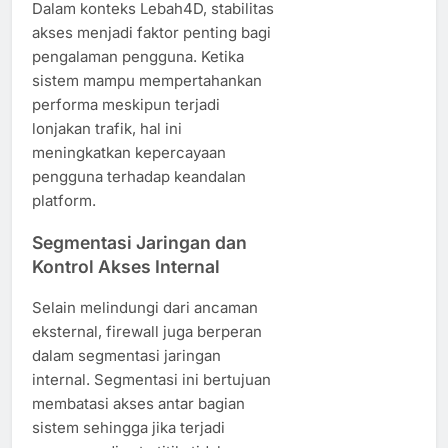
Dalam konteks Lebah4D, stabilitas
akses menjadi faktor penting bagi
pengalaman pengguna. Ketika
sistem mampu mempertahankan
performa meskipun terjadi
lonjakan trafik, hal ini
meningkatkan kepercayaan
pengguna terhadap keandalan
platform.
Segmentasi Jaringan dan
Kontrol Akses Internal
Selain melindungi dari ancaman
eksternal, firewall juga berperan
dalam segmentasi jaringan
internal. Segmentasi ini bertujuan
membatasi akses antar bagian
sistem sehingga jika terjadi