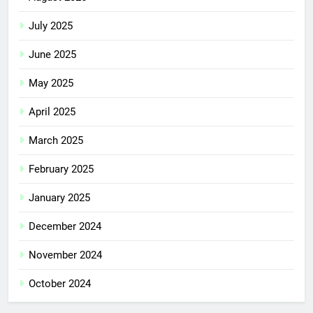
July 2025
June 2025
May 2025
April 2025
March 2025
February 2025
January 2025
December 2024
November 2024
October 2024