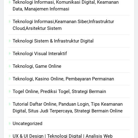
Teknologi Informasi, Komunikasi Digital, Keamanan
Data, Manajemen Informasi
Teknologi Informasi,Keamanan Siber,Infrastruktur
Cloud,Arsitektur Sistem
Teknologi Sistem & Infrastruktur Digital
Teknologi Visual Interaktif
Teknologi, Game Online
Teknologi, Kasino Online, Pembayaran Permainan
Togel Online, Prediksi Togel, Strategi Bermain
Tutorial Daftar Online, Panduan Login, Tips Keamanan
Digital, Situs Judi Terpercaya, Strategi Bermain Online
Uncategorized
UX & UI Design | Teknologi Digital | Analisis Web