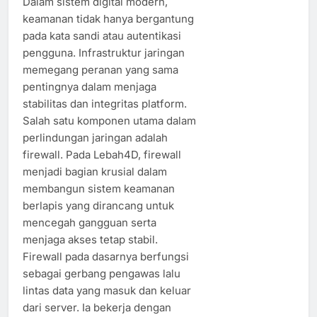
Dalam sistem digital modern,
keamanan tidak hanya bergantung
pada kata sandi atau autentikasi
pengguna. Infrastruktur jaringan
memegang peranan yang sama
pentingnya dalam menjaga
stabilitas dan integritas platform.
Salah satu komponen utama dalam
perlindungan jaringan adalah
firewall. Pada Lebah4D, firewall
menjadi bagian krusial dalam
membangun sistem keamanan
berlapis yang dirancang untuk
mencegah gangguan serta
menjaga akses tetap stabil.
Firewall pada dasarnya berfungsi
sebagai gerbang pengawas lalu
lintas data yang masuk dan keluar
dari server. Ia bekerja dengan