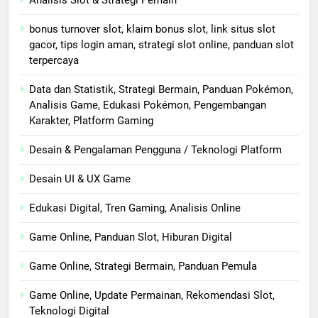
bonus turnover slot, klaim bonus slot, link situs slot
gacor, tips login aman, strategi slot online, panduan slot
terpercaya
Data dan Statistik, Strategi Bermain, Panduan Pokémon,
Analisis Game, Edukasi Pokémon, Pengembangan
Karakter, Platform Gaming
Desain & Pengalaman Pengguna / Teknologi Platform
Desain UI & UX Game
Edukasi Digital, Tren Gaming, Analisis Online
Game Online, Panduan Slot, Hiburan Digital
Game Online, Strategi Bermain, Panduan Pemula
Game Online, Update Permainan, Rekomendasi Slot,
Teknologi Digital