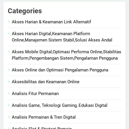
Categories
Akses Harian & Keamanan Link Alternatif
Akses Harian Digital,Keamanan Platform
Online,Manajemen Sistem Stabil,Solusi Akses Andal
Akses Mobile Digital,Optimasi Performa Online,Stabilitas
Platform,Pengembangan Sistem,Pengalaman Pengguna
Akses Online dan Optimasi Pengalaman Pengguna
Aksesibilitas dan Keamanan Online
Analisis Fitur Permainan
Analisis Game, Teknologi Gaming, Edukasi Digital
Analisis Permainan & Tren Digital
Analisis Slot & Strategi Pemain