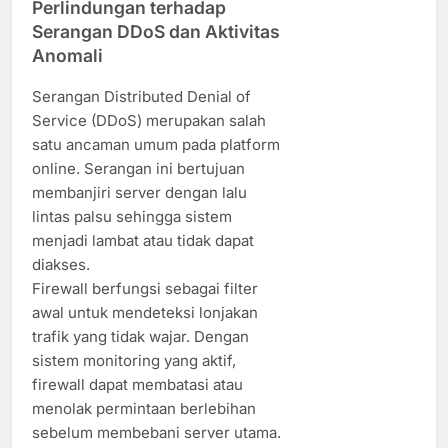
Perlindungan terhadap
Serangan DDoS dan Aktivitas
Anomali
Serangan Distributed Denial of
Service (DDoS) merupakan salah
satu ancaman umum pada platform
online. Serangan ini bertujuan
membanjiri server dengan lalu
lintas palsu sehingga sistem
menjadi lambat atau tidak dapat
diakses.
Firewall berfungsi sebagai filter
awal untuk mendeteksi lonjakan
trafik yang tidak wajar. Dengan
sistem monitoring yang aktif,
firewall dapat membatasi atau
menolak permintaan berlebihan
sebelum membebani server utama.