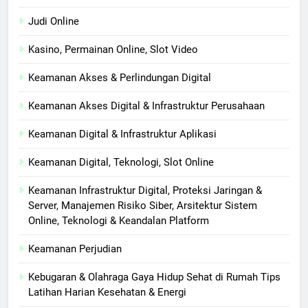
Judi Online
Kasino, Permainan Online, Slot Video
Keamanan Akses & Perlindungan Digital
Keamanan Akses Digital & Infrastruktur Perusahaan
Keamanan Digital & Infrastruktur Aplikasi
Keamanan Digital, Teknologi, Slot Online
Keamanan Infrastruktur Digital, Proteksi Jaringan &
Server, Manajemen Risiko Siber, Arsitektur Sistem
Online, Teknologi & Keandalan Platform
Keamanan Perjudian
Kebugaran & Olahraga Gaya Hidup Sehat di Rumah Tips
Latihan Harian Kesehatan & Energi