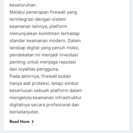
keseluruhan.
Melalui penerapan firewall yang
terintegrasi dengan sistem
keamanan lainnya, platform
menunjukkan komitmen terhadap
standar keamanan modern. Dalam
lanskap digital yang penuh risiko,
pendekatan ini menjadi investasi
penting untuk menjaga reputasi
dan loyalitas pengguna.
Pada akhirnya, firewall bukan
hanya alat proteksi, tetapi simbol
keseriusan sebuah platform dalam
mengelola keamanan infrastruktur
digitalnya secara profesional dan
berkelanjutan.
Read More