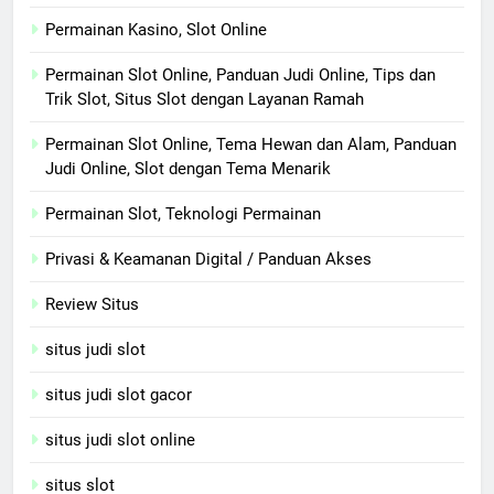
Permainan Kasino, Slot Online
Permainan Slot Online, Panduan Judi Online, Tips dan
Trik Slot, Situs Slot dengan Layanan Ramah
Permainan Slot Online, Tema Hewan dan Alam, Panduan
Judi Online, Slot dengan Tema Menarik
Permainan Slot, Teknologi Permainan
Privasi & Keamanan Digital / Panduan Akses
Review Situs
situs judi slot
situs judi slot gacor
situs judi slot online
situs slot