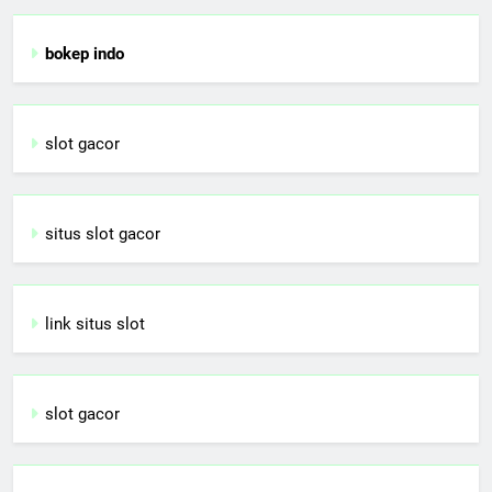
bokep indo
slot gacor
situs slot gacor
link situs slot
slot gacor