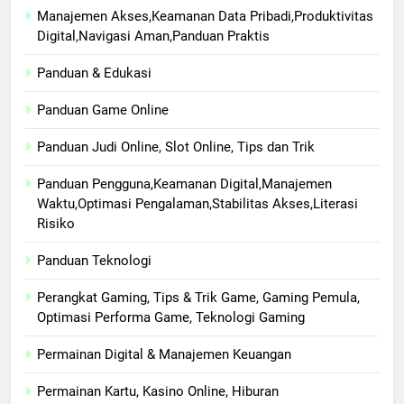
Manajemen Akses,Keamanan Data Pribadi,Produktivitas
Digital,Navigasi Aman,Panduan Praktis
Panduan & Edukasi
Panduan Game Online
Panduan Judi Online, Slot Online, Tips dan Trik
Panduan Pengguna,Keamanan Digital,Manajemen
Waktu,Optimasi Pengalaman,Stabilitas Akses,Literasi
Risiko
Panduan Teknologi
Perangkat Gaming, Tips & Trik Game, Gaming Pemula,
Optimasi Performa Game, Teknologi Gaming
Permainan Digital & Manajemen Keuangan
Permainan Kartu, Kasino Online, Hiburan