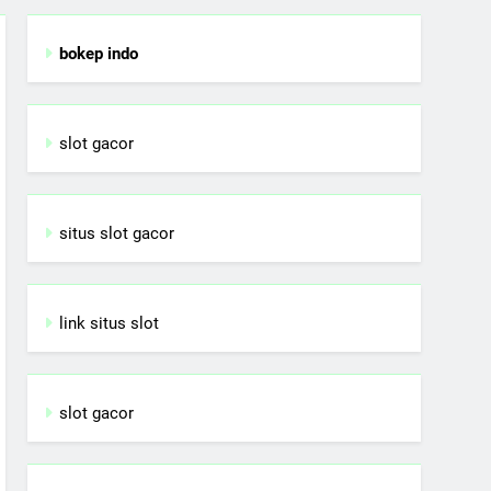
bokep indo
slot gacor
situs slot gacor
link situs slot
slot gacor