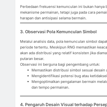
Perbedaan frekuensi kemunculan ini bukan hanya
mekanisme permainan, tetapi juga pada cara pem
harapan dan antisipasi selama bermain.
3. Observasi Pola Kemunculan Simbol
Melalui analisis data, pola kemunculan simbol dapa
periode tertentu. Meskipun RNG memastikan keacaka
akan ada distribusi yang relatif konsisten jika diam
putaran besar.
Observasi ini berguna bagi pengembang untuk:
Memastikan distribusi simbol sesuai desain 
Mengidentifikasi potensi bug atau ketidakse
Mengoptimalkan pengalaman bermain melalu
dan tempo permainan.
4. Pengaruh Desain Visual terhadap Perse