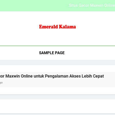
Situs Gacor Maxwin Onlin
Peran Media Teknologi dalam Mening
Peran Sistem Monitoring dalam Men
rald Kalama
LAE138 Link Alternatif Cepat un
lama Menawarkan Solusi Kimia Berkualitas Tinggi Untuk Berbag
Situs Gacor Maxwin Onlin
SAMPLE PAGE
Peran Media Teknologi dalam Mening
Peran Sistem Monitoring dalam Men
Online untuk Pengalaman Akses Lebih Cepat
Peran Medi
5 Months Ago