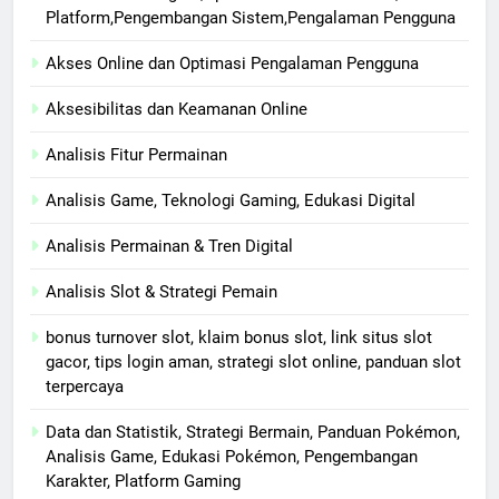
Platform,Pengembangan Sistem,Pengalaman Pengguna
Akses Online dan Optimasi Pengalaman Pengguna
Aksesibilitas dan Keamanan Online
Analisis Fitur Permainan
Analisis Game, Teknologi Gaming, Edukasi Digital
Analisis Permainan & Tren Digital
Analisis Slot & Strategi Pemain
bonus turnover slot, klaim bonus slot, link situs slot
gacor, tips login aman, strategi slot online, panduan slot
terpercaya
Data dan Statistik, Strategi Bermain, Panduan Pokémon,
Analisis Game, Edukasi Pokémon, Pengembangan
Karakter, Platform Gaming