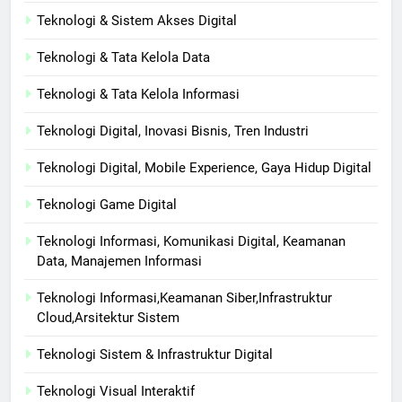
Teknologi & Sistem Akses Digital
Teknologi & Tata Kelola Data
Teknologi & Tata Kelola Informasi
Teknologi Digital, Inovasi Bisnis, Tren Industri
Teknologi Digital, Mobile Experience, Gaya Hidup Digital
Teknologi Game Digital
Teknologi Informasi, Komunikasi Digital, Keamanan
Data, Manajemen Informasi
Teknologi Informasi,Keamanan Siber,Infrastruktur
Cloud,Arsitektur Sistem
Teknologi Sistem & Infrastruktur Digital
Teknologi Visual Interaktif