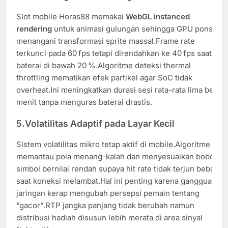
Slot mobile Horas88 memakai
WebGL instanced
rendering
untuk animasi gulungan sehingga GPU ponsel
menangani transformasi sprite massal.Frame rate
terkunci pada 60 fps tetapi direndahkan ke 40 fps saat
baterai di bawah 20 %.Algoritme deteksi thermal
throttling mematikan efek partikel agar SoC tidak
overheat.Ini meningkatkan durasi sesi rata-rata lima belas
menit tanpa menguras baterai drastis.
5.Volatilitas Adaptif pada Layar Kecil
Sistem volatilitas mikro tetap aktif di mobile.Algoritme
memantau pola menang-kalah dan menyesuaikan bobot
simbol bernilai rendah supaya hit rate tidak terjun bebas
saat koneksi melambat.Hal ini penting karena gangguan
jaringan kerap mengubah persepsi pemain tentang
“gacor”.RTP jangka panjang tidak berubah namun
distribusi hadiah disusun lebih merata di area sinyal