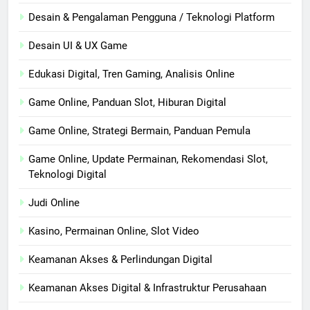
Desain & Pengalaman Pengguna / Teknologi Platform
Desain UI & UX Game
Edukasi Digital, Tren Gaming, Analisis Online
Game Online, Panduan Slot, Hiburan Digital
Game Online, Strategi Bermain, Panduan Pemula
Game Online, Update Permainan, Rekomendasi Slot,
Teknologi Digital
Judi Online
Kasino, Permainan Online, Slot Video
Keamanan Akses & Perlindungan Digital
Keamanan Akses Digital & Infrastruktur Perusahaan