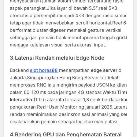
menyesuaikan jumlah kolom simbol tergantung rasio
aspek perangkat.Jika layar di bawah 5,5”,reel 5×3
otomatis dipersempit menjadi 4×3 dengan rasio simbol
tetap agar tidak menyebabkan scroll horizontal.Reel 6×6
berformat cluster digeser memakai gesture vertikal
sehingga jari pemain tidak menutupi area tengah grid.Ini
menjaga kejelasan visual serta akurasi input.
3.Latensi Rendah melalui Edge Node
Backend
slot horas88
menempatkan
edge server
di
Jakarta,Singapura,dan Hong Kong.Server terdekat
memproses RNG lalu mengirim payload JSON ke klien
dalam 80-120 ms pada jaringan 4G standar.Waktu
Time to
Interactive
(TTI) rata-rata tercatat 1,8 detik berdasarkan
pengukuran Real-User Monitoring januari 2025.Latensi
rendah meminimalkan desinkronisasi animasi yang sering
disalahartikan pemain sebagai lag atau manipulasi.
4.Rendering GPU dan Penghematan Baterai