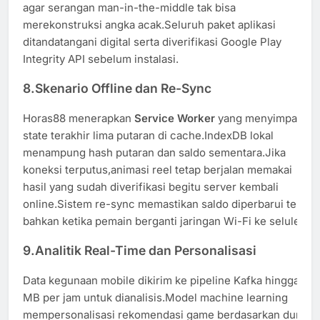
agar serangan man-in-the-middle tak bisa
merekonstruksi angka acak.Seluruh paket aplikasi
ditandatangani digital serta diverifikasi Google Play
Integrity API sebelum instalasi.
8.Skenario Offline dan Re-Sync
Horas88 menerapkan
Service Worker
yang menyimpan
state terakhir lima putaran di cache.IndexDB lokal
menampung hash putaran dan saldo sementara.Jika
koneksi terputus,animasi reel tetap berjalan memakai
hasil yang sudah diverifikasi begitu server kembali
online.Sistem re-sync memastikan saldo diperbarui tepat
bahkan ketika pemain berganti jaringan Wi-Fi ke seluler.
9.Analitik Real-Time dan Personalisasi
Data kegunaan mobile dikirim ke pipeline Kafka hingga 5
MB per jam untuk dianalisis.Model machine learning
mempersonalisasi rekomendasi game berdasarkan durasi