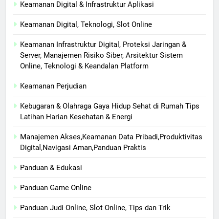
Keamanan Digital & Infrastruktur Aplikasi
Keamanan Digital, Teknologi, Slot Online
Keamanan Infrastruktur Digital, Proteksi Jaringan &
Server, Manajemen Risiko Siber, Arsitektur Sistem
Online, Teknologi & Keandalan Platform
Keamanan Perjudian
Kebugaran & Olahraga Gaya Hidup Sehat di Rumah Tips
Latihan Harian Kesehatan & Energi
Manajemen Akses,Keamanan Data Pribadi,Produktivitas
Digital,Navigasi Aman,Panduan Praktis
Panduan & Edukasi
Panduan Game Online
Panduan Judi Online, Slot Online, Tips dan Trik