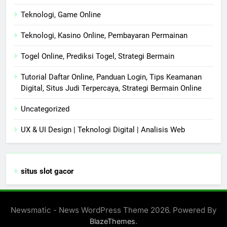
Teknologi, Game Online
Teknologi, Kasino Online, Pembayaran Permainan
Togel Online, Prediksi Togel, Strategi Bermain
Tutorial Daftar Online, Panduan Login, Tips Keamanan
Digital, Situs Judi Terpercaya, Strategi Bermain Online
Uncategorized
UX & UI Design | Teknologi Digital | Analisis Web
situs slot gacor
Newsmatic - News WordPress Theme 2026. Powered By
.
BlazeThemes