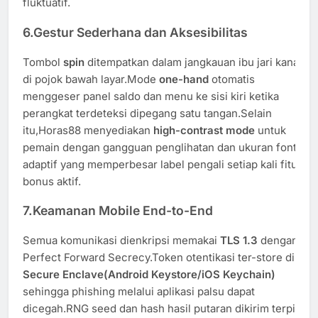
fluktuatif.
6.Gestur Sederhana dan Aksesibilitas
Tombol
spin
ditempatkan dalam jangkauan ibu jari kanan
di pojok bawah layar.Mode
one-hand
otomatis
menggeser panel saldo dan menu ke sisi kiri ketika
perangkat terdeteksi dipegang satu tangan.Selain
itu,Horas88 menyediakan
high-contrast mode
untuk
pemain dengan gangguan penglihatan dan ukuran font
adaptif yang memperbesar label pengali setiap kali fitur
bonus aktif.
7.Keamanan Mobile End-to-End
Semua komunikasi dienkripsi memakai
TLS 1.3
dengan
Perfect Forward Secrecy.Token otentikasi ter-store di
Secure Enclave(Android Keystore/iOS Keychain)
sehingga phishing melalui aplikasi palsu dapat
dicegah.RNG seed dan hash hasil putaran dikirim terpisah