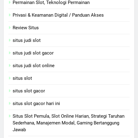
Permainan Slot, Teknologi Permainan
Privasi & Keamanan Digital / Panduan Akses
Review Situs
situs judi slot
situs judi slot gacor
situs judi slot online
situs slot
situs slot gacor
situs slot gacor hari ini
Situs Slot Pemula, Slot Online Harian, Strategi Taruhan
Sederhana, Manajemen Modal, Gaming Bertanggung
Jawab