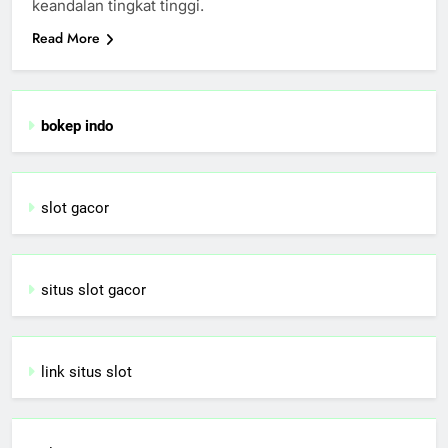
keandalan tingkat tinggi.
Read More
bokep indo
slot gacor
situs slot gacor
link situs slot