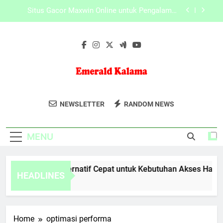
Skip
Peran Media Teknologi dalam Meningkatkan
to
Literasi Digital di Era Modern
content
Peran Sistem Monitoring dalam Menjaga Kinerja
Platform Digital Tiara4D
LAE138 Link Alternatif Cepat untuk Kebutuhan
Akses Harian yang Aman
Situs Gacor Maxwin Online untuk Pengalaman
Akses Lebih Cepat
Emerald
Emerald Kalama Menawarkan Solusi
Peran Media Teknologi dalam Meningkatkan
NEWSLETTER
RANDOM NEWS
Literasi Digital di Era Modern
Kalama
Kimia Berkualitas Tinggi Untuk Berbagai
Peran Sistem Monitoring dalam Menjaga Kinerja
Industri, Dari Aroma Hingga Produk
Platform Digital Tiara4D
MENU
Perawatan Diri.
LAE138 Link Alternatif Cepat untuk Kebutuhan Akses Harian 
HEADLINES
3 Months Ago
Home
optimasi performa