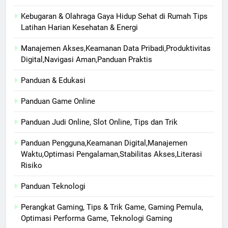
Kebugaran & Olahraga Gaya Hidup Sehat di Rumah Tips
Latihan Harian Kesehatan & Energi
Manajemen Akses,Keamanan Data Pribadi,Produktivitas
Digital,Navigasi Aman,Panduan Praktis
Panduan & Edukasi
Panduan Game Online
Panduan Judi Online, Slot Online, Tips dan Trik
Panduan Pengguna,Keamanan Digital,Manajemen
Waktu,Optimasi Pengalaman,Stabilitas Akses,Literasi
Risiko
Panduan Teknologi
Perangkat Gaming, Tips & Trik Game, Gaming Pemula,
Optimasi Performa Game, Teknologi Gaming