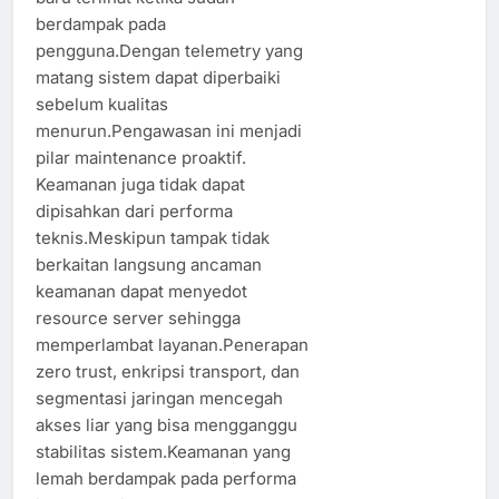
berdampak pada
pengguna.Dengan telemetry yang
matang sistem dapat diperbaiki
sebelum kualitas
menurun.Pengawasan ini menjadi
pilar maintenance proaktif.
Keamanan juga tidak dapat
dipisahkan dari performa
teknis.Meskipun tampak tidak
berkaitan langsung ancaman
keamanan dapat menyedot
resource server sehingga
memperlambat layanan.Penerapan
zero trust, enkripsi transport, dan
segmentasi jaringan mencegah
akses liar yang bisa mengganggu
stabilitas sistem.Keamanan yang
lemah berdampak pada performa