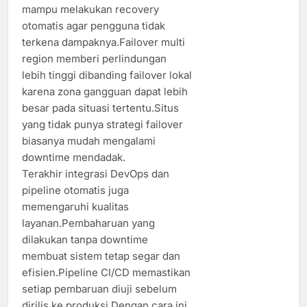
mampu melakukan recovery
otomatis agar pengguna tidak
terkena dampaknya.Failover multi
region memberi perlindungan
lebih tinggi dibanding failover lokal
karena zona gangguan dapat lebih
besar pada situasi tertentu.Situs
yang tidak punya strategi failover
biasanya mudah mengalami
downtime mendadak.
Terakhir integrasi DevOps dan
pipeline otomatis juga
memengaruhi kualitas
layanan.Pembaharuan yang
dilakukan tanpa downtime
membuat sistem tetap segar dan
efisien.Pipeline CI/CD memastikan
setiap pembaruan diuji sebelum
dirilis ke produksi.Dengan cara ini