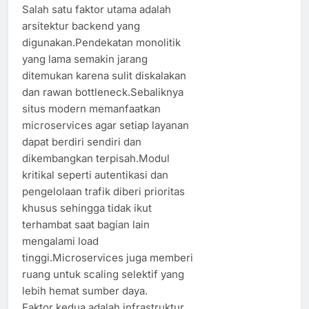
Salah satu faktor utama adalah
arsitektur backend yang
digunakan.Pendekatan monolitik
yang lama semakin jarang
ditemukan karena sulit diskalakan
dan rawan bottleneck.Sebaliknya
situs modern memanfaatkan
microservices agar setiap layanan
dapat berdiri sendiri dan
dikembangkan terpisah.Modul
kritikal seperti autentikasi dan
pengelolaan trafik diberi prioritas
khusus sehingga tidak ikut
terhambat saat bagian lain
mengalami load
tinggi.Microservices juga memberi
ruang untuk scaling selektif yang
lebih hemat sumber daya.
Faktor kedua adalah infrastruktur