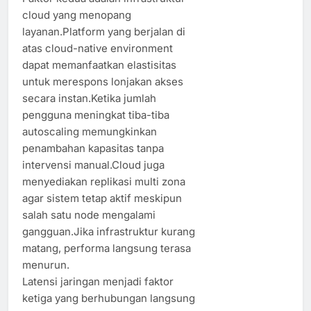
cloud yang menopang
layanan.Platform yang berjalan di
atas cloud-native environment
dapat memanfaatkan elastisitas
untuk merespons lonjakan akses
secara instan.Ketika jumlah
pengguna meningkat tiba-tiba
autoscaling memungkinkan
penambahan kapasitas tanpa
intervensi manual.Cloud juga
menyediakan replikasi multi zona
agar sistem tetap aktif meskipun
salah satu node mengalami
gangguan.Jika infrastruktur kurang
matang, performa langsung terasa
menurun.
Latensi jaringan menjadi faktor
ketiga yang berhubungan langsung