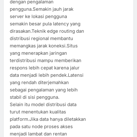
dengan pengalaman
pengguna.Semakin jauh jarak
server ke lokasi pengguna
semakin besar pula latency yang
dirasakan.Teknik edge routing dan
distribusi regional membantu
memangkas jarak koneksi.Situs
yang menerapkan jaringan
terdistribusi mampu memberikan
respons lebih cepat karena jalur
data menjadi lebih pendek.Latensi
yang rendah diterjemahkan
sebagai pengalaman yang lebih
stabil di sisi pengguna.
Selain itu model distribusi data
turut menentukan kualitas
platform.Jika data hanya diletakkan
pada satu node proses akses
menjadi lambat dan rentan