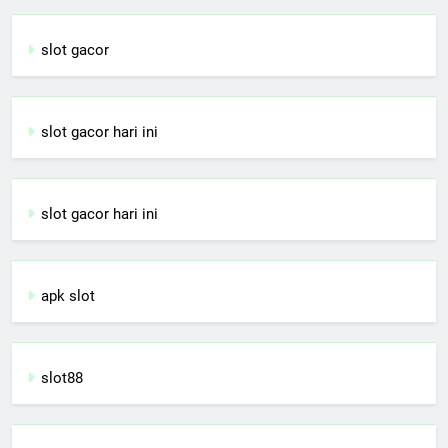
slot gacor
slot gacor hari ini
slot gacor hari ini
apk slot
slot88