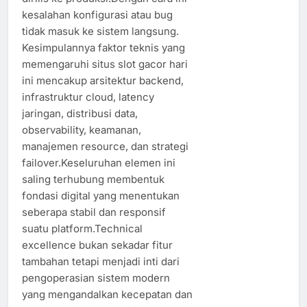
kesalahan konfigurasi atau bug
tidak masuk ke sistem langsung.
Kesimpulannya faktor teknis yang
memengaruhi situs slot gacor hari
ini mencakup arsitektur backend,
infrastruktur cloud, latency
jaringan, distribusi data,
observability, keamanan,
manajemen resource, dan strategi
failover.Keseluruhan elemen ini
saling terhubung membentuk
fondasi digital yang menentukan
seberapa stabil dan responsif
suatu platform.Technical
excellence bukan sekadar fitur
tambahan tetapi menjadi inti dari
pengoperasian sistem modern
yang mengandalkan kecepatan dan