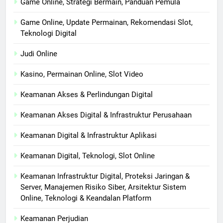
Game Online, Strategi Bermain, Panduan Pemula
Game Online, Update Permainan, Rekomendasi Slot,
Teknologi Digital
Judi Online
Kasino, Permainan Online, Slot Video
Keamanan Akses & Perlindungan Digital
Keamanan Akses Digital & Infrastruktur Perusahaan
Keamanan Digital & Infrastruktur Aplikasi
Keamanan Digital, Teknologi, Slot Online
Keamanan Infrastruktur Digital, Proteksi Jaringan &
Server, Manajemen Risiko Siber, Arsitektur Sistem
Online, Teknologi & Keandalan Platform
Keamanan Perjudian