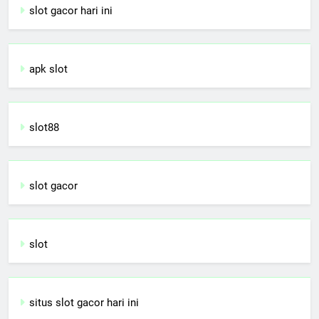
slot gacor hari ini
apk slot
slot88
slot gacor
slot
situs slot gacor hari ini