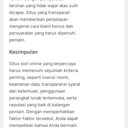
taruhan yang tidak wajar atau sulit
dicapai. Situs yang transparan
akan memberikan penjelasan
mengenai cara klaim bonus dan
persyaratan yang harus dipenuhi
pemain.
Kesimpulan
Situs slot online yang terpercaya
harus memenuhi sejumlah kriteria
penting, seperti lisensi resmi,
keamanan data, transparansi syarat
dan ketentuan, penggunaan
perangkat lunak terkemuka, serta
reputasi yang baik di kalangan
pemain. Dengan memperhatikan
faktor-faktor tersebut, Anda dapat
memastikan bahwa Anda bermain