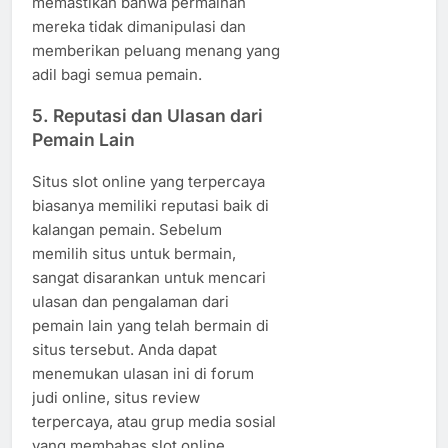
memastikan bahwa permainan
mereka tidak dimanipulasi dan
memberikan peluang menang yang
adil bagi semua pemain.
5.
Reputasi dan Ulasan dari
Pemain Lain
Situs slot online yang terpercaya
biasanya memiliki reputasi baik di
kalangan pemain. Sebelum
memilih situs untuk bermain,
sangat disarankan untuk mencari
ulasan dan pengalaman dari
pemain lain yang telah bermain di
situs tersebut. Anda dapat
menemukan ulasan ini di forum
judi online, situs review
terpercaya, atau grup media sosial
yang membahas slot online.