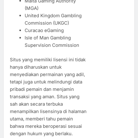
Malta Gaming Authority
(MGA)
United Kingdom Gambling
Commission (UKGC)
Curacao eGaming
Isle of Man Gambling
Supervision Commission
Situs yang memiliki lisensi ini tidak
hanya diharuskan untuk
menyediakan permainan yang adil,
tetapi juga untuk melindungi data
pribadi pemain dan menjamin
transaksi yang aman. Situs yang
sah akan secara terbuka
menampilkan lisensinya di halaman
utama, memberi tahu pemain
bahwa mereka beroperasi sesuai
dengan hukum yang berlaku.