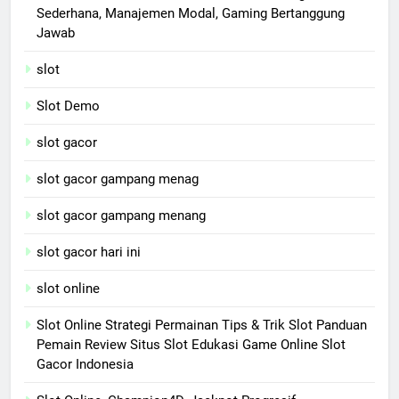
Sederhana, Manajemen Modal, Gaming Bertanggung
Jawab
slot
Slot Demo
slot gacor
slot gacor gampang menag
slot gacor gampang menang
slot gacor hari ini
slot online
Slot Online Strategi Permainan Tips & Trik Slot Panduan
Pemain Review Situs Slot Edukasi Game Online Slot
Gacor Indonesia