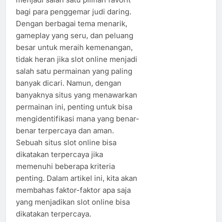
bagi para penggemar judi daring.
Dengan berbagai tema menarik,
gameplay yang seru, dan peluang
besar untuk meraih kemenangan,
tidak heran jika slot online menjadi
salah satu permainan yang paling
banyak dicari. Namun, dengan
banyaknya situs yang menawarkan
permainan ini, penting untuk bisa
mengidentifikasi mana yang benar-
benar terpercaya dan aman.
Sebuah situs slot online bisa
dikatakan terpercaya jika
memenuhi beberapa kriteria
penting. Dalam artikel ini, kita akan
membahas faktor-faktor apa saja
yang menjadikan slot online bisa
dikatakan terpercaya.