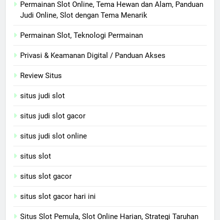
Permainan Slot Online, Tema Hewan dan Alam, Panduan
Judi Online, Slot dengan Tema Menarik
Permainan Slot, Teknologi Permainan
Privasi & Keamanan Digital / Panduan Akses
Review Situs
situs judi slot
situs judi slot gacor
situs judi slot online
situs slot
situs slot gacor
situs slot gacor hari ini
Situs Slot Pemula, Slot Online Harian, Strategi Taruhan