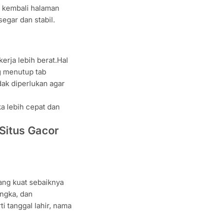
a kembali halaman
egar dan stabil.
erja lebih berat.Hal
ng menutup tab
ak diperlukan agar
a lebih cepat dan
itus Gacor
ang kuat sebaiknya
angka, dan
i tanggal lahir, nama