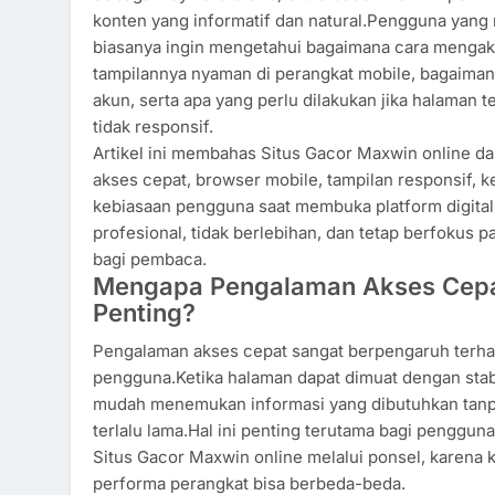
konten yang informatif dan natural.Pengguna yang m
biasanya ingin mengetahui bagaimana cara mengak
tampilannya nyaman di perangkat mobile, bagaim
akun, serta apa yang perlu dilakukan jika halaman t
tidak responsif.
Artikel ini membahas Situs Gacor Maxwin online da
akses cepat, browser mobile, tampilan responsif, 
kebiasaan pengguna saat membuka platform digita
profesional, tidak berlebihan, dan tetap berfokus 
bagi pembaca.
Mengapa Pengalaman Akses Cepa
Penting?
Pengalaman akses cepat sangat berpengaruh ter
pengguna.Ketika halaman dapat dimuat dengan stab
mudah menemukan informasi yang dibutuhkan tan
terlalu lama.Hal ini penting terutama bagi penggu
Situs Gacor Maxwin online melalui ponsel, karena 
performa perangkat bisa berbeda-beda.