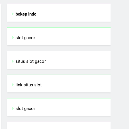
bokep indo
slot gacor
situs slot gacor
link situs slot
slot gacor