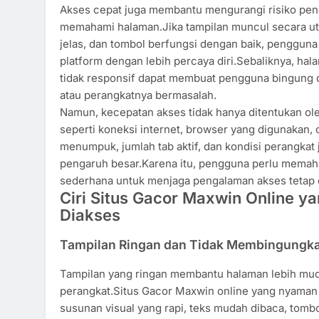
Akses cepat juga membantu mengurangi risiko pen
memahami halaman.Jika tampilan muncul secara utu
jelas, dan tombol berfungsi dengan baik, pengguna
platform dengan lebih percaya diri.Sebaliknya, hal
tidak responsif dapat membuat pengguna bingung 
atau perangkatnya bermasalah.
Namun, kecepatan akses tidak hanya ditentukan ole
seperti koneksi internet, browser yang digunakan,
menumpuk, jumlah tab aktif, dan kondisi perangkat 
pengaruh besar.Karena itu, pengguna perlu memah
sederhana untuk menjaga pengalaman akses tetap 
Ciri Situs Gacor Maxwin Online 
Diakses
Tampilan Ringan dan Tidak Membingungk
Tampilan yang ringan membantu halaman lebih mud
perangkat.Situs Gacor Maxwin online yang nyaman 
susunan visual yang rapi, teks mudah dibaca, tombo