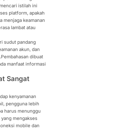
encari istilah ini
ses platform, apakah
ana menjaga keamanan
erasa lambat atau
ri sudut pandang
keamanan akun, dan
l.Pembahasan dibuat
pada manfaat informasi
t Sangat
hadap kenyamanan
il, pengguna lebih
pa harus menunggu
na yang mengakses
koneksi mobile dan