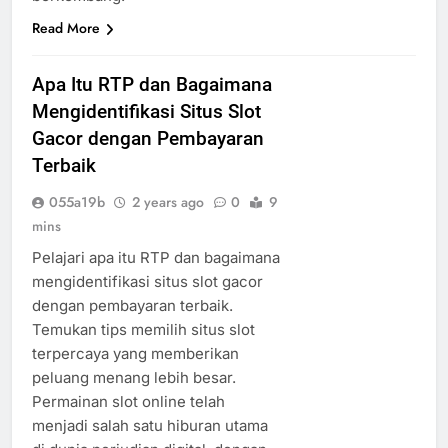
Read More
Apa Itu RTP dan Bagaimana
Mengidentifikasi Situs Slot
Gacor dengan Pembayaran
Terbaik
055a19b
2 years ago
0
9
mins
Pelajari apa itu RTP dan bagaimana
mengidentifikasi situs slot gacor
dengan pembayaran terbaik.
Temukan tips memilih situs slot
terpercaya yang memberikan
peluang menang lebih besar.
Permainan slot online telah
menjadi salah satu hiburan utama