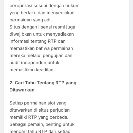
beroperasi sesuai dengan hukum
yang berlaku dan menyediakan
permainan yang adil.
Situs dengan lisensi resmi juga
diwajibkan untuk menyediakan
informasi tentang RTP dan
memastikan bahwa permainan
mereka melalui pengujian dan
audit independen untuk
memastikan keadilan.
2.
Cari Tahu Tentang RTP yang
Ditawarkan
Setiap permainan slot yang
ditawarkan di situs perjudian
memiliki RTP yang berbeda.
Sebagai pemain, penting untuk
mencari tahu RTP dari setiap