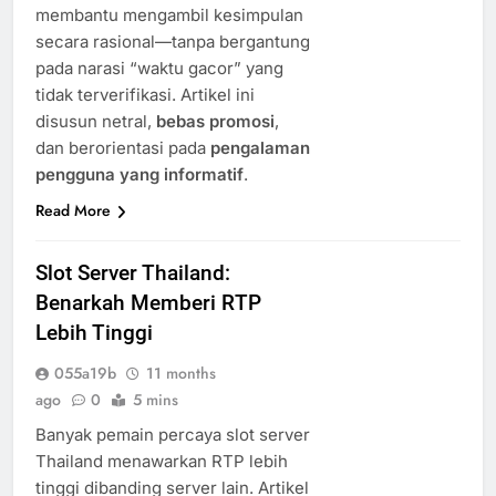
membantu mengambil kesimpulan
secara rasional—tanpa bergantung
pada narasi “waktu gacor” yang
tidak terverifikasi. Artikel ini
disusun netral,
bebas promosi
,
dan berorientasi pada
pengalaman
pengguna yang informatif
.
Read More
Slot Server Thailand:
Benarkah Memberi RTP
Lebih Tinggi
055a19b
11 months
ago
0
5 mins
Banyak pemain percaya slot server
Thailand menawarkan RTP lebih
tinggi dibanding server lain. Artikel