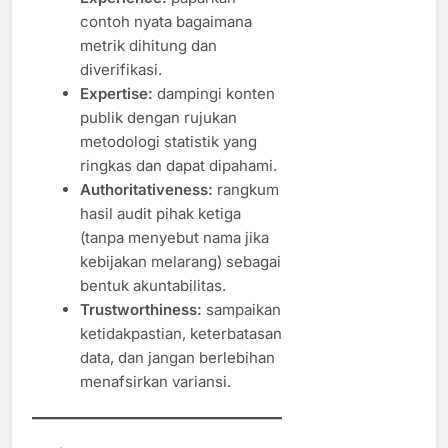
contoh nyata bagaimana
metrik dihitung dan
diverifikasi.
Expertise:
dampingi konten
publik dengan rujukan
metodologi statistik yang
ringkas dan dapat dipahami.
Authoritativeness:
rangkum
hasil audit pihak ketiga
(tanpa menyebut nama jika
kebijakan melarang) sebagai
bentuk akuntabilitas.
Trustworthiness:
sampaikan
ketidakpastian, keterbatasan
data, dan jangan berlebihan
menafsirkan variansi.