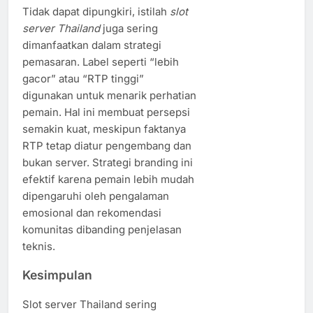
Tidak dapat dipungkiri, istilah
slot
server Thailand
juga sering
dimanfaatkan dalam strategi
pemasaran. Label seperti “lebih
gacor” atau “RTP tinggi”
digunakan untuk menarik perhatian
pemain. Hal ini membuat persepsi
semakin kuat, meskipun faktanya
RTP tetap diatur pengembang dan
bukan server. Strategi branding ini
efektif karena pemain lebih mudah
dipengaruhi oleh pengalaman
emosional dan rekomendasi
komunitas dibanding penjelasan
teknis.
Kesimpulan
Slot server Thailand sering