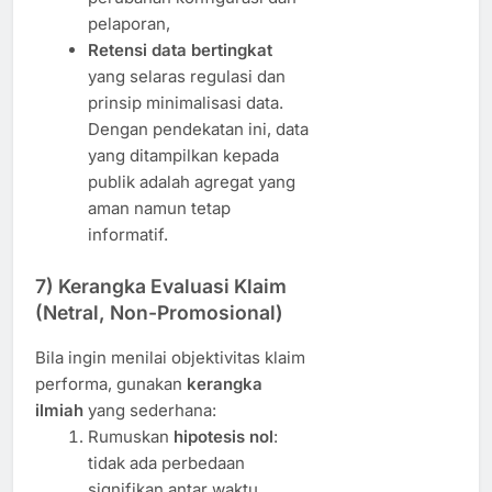
pelaporan,
Retensi data bertingkat
yang selaras regulasi dan
prinsip minimalisasi data.
Dengan pendekatan ini, data
yang ditampilkan kepada
publik adalah agregat yang
aman namun tetap
informatif.
7) Kerangka Evaluasi Klaim
(Netral, Non-Promosional)
Bila ingin menilai objektivitas klaim
performa, gunakan
kerangka
ilmiah
yang sederhana:
Rumuskan
hipotesis nol
:
tidak ada perbedaan
signifikan antar waktu.