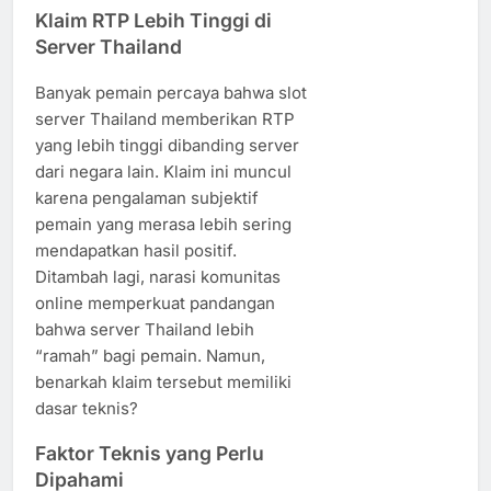
Klaim RTP Lebih Tinggi di
Server Thailand
Banyak pemain percaya bahwa slot
server Thailand memberikan RTP
yang lebih tinggi dibanding server
dari negara lain. Klaim ini muncul
karena pengalaman subjektif
pemain yang merasa lebih sering
mendapatkan hasil positif.
Ditambah lagi, narasi komunitas
online memperkuat pandangan
bahwa server Thailand lebih
“ramah” bagi pemain. Namun,
benarkah klaim tersebut memiliki
dasar teknis?
Faktor Teknis yang Perlu
Dipahami