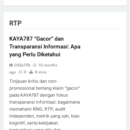
RTP
KAYA787 “Gacor” dan
Transparansi Informasi: Apa
yang Perlu Diketahui
055a19b
10 months
ago
0
8 mins
Tinjauan kritis dan non-
promosional tentang klaim “gacor”
pada KAYA787 dengan fokus
transparansi informasi: bagaimana
memahami RNG, RTP, audit
independen, metrik yang sah, bias
kognitif, serta kebijakan
komunikasi yang etis dan