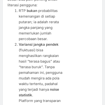
literasi pengguna:
RTP
bukan
probabilitas
kemenangan di setiap
putaran; ia adalah rerata
jangka panjang yang
memerlukan jumlah
percobaan besar.
Variansi jangka pendek
(fluktuasi) bisa
menghasilkan rangkaian
hasil “terasa bagus” atau
“terasa buruk”. Tanpa
pemahaman ini, pengguna
mudah mengira ada pola
waktu tertentu, padahal
yang terjadi hanya
noise
statistik
.
Platform yang transparan