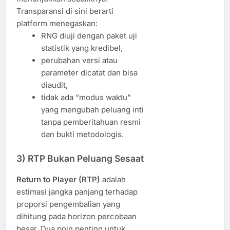
Transparansi di sini berarti
platform menegaskan:
RNG diuji dengan paket uji
statistik yang kredibel,
perubahan versi atau
parameter dicatat dan bisa
diaudit,
tidak ada “modus waktu”
yang mengubah peluang inti
tanpa pemberitahuan resmi
dan bukti metodologis.
3) RTP Bukan Peluang Sesaat
Return to Player (RTP)
adalah
estimasi jangka panjang terhadap
proporsi pengembalian yang
dihitung pada horizon percobaan
besar. Dua poin penting untuk