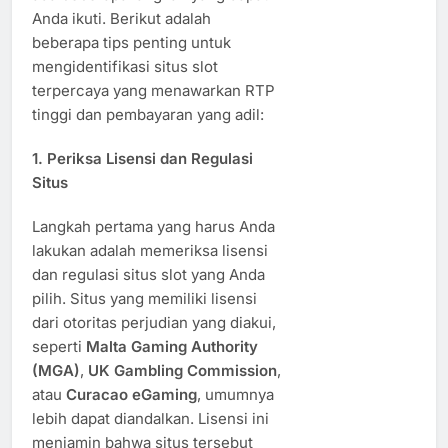
Anda ikuti. Berikut adalah
beberapa tips penting untuk
mengidentifikasi situs slot
terpercaya yang menawarkan RTP
tinggi dan pembayaran yang adil:
1.
Periksa Lisensi dan Regulasi
Situs
Langkah pertama yang harus Anda
lakukan adalah memeriksa lisensi
dan regulasi situs slot yang Anda
pilih. Situs yang memiliki lisensi
dari otoritas perjudian yang diakui,
seperti
Malta Gaming Authority
(MGA)
,
UK Gambling Commission
,
atau
Curacao eGaming
, umumnya
lebih dapat diandalkan. Lisensi ini
menjamin bahwa situs tersebut