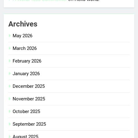
Archives
May 2026
March 2026
February 2026
January 2026
December 2025
November 2025
October 2025
September 2025
August 2025