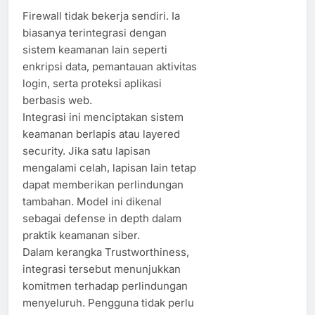
Firewall tidak bekerja sendiri. Ia
biasanya terintegrasi dengan
sistem keamanan lain seperti
enkripsi data, pemantauan aktivitas
login, serta proteksi aplikasi
berbasis web.
Integrasi ini menciptakan sistem
keamanan berlapis atau layered
security. Jika satu lapisan
mengalami celah, lapisan lain tetap
dapat memberikan perlindungan
tambahan. Model ini dikenal
sebagai defense in depth dalam
praktik keamanan siber.
Dalam kerangka Trustworthiness,
integrasi tersebut menunjukkan
komitmen terhadap perlindungan
menyeluruh. Pengguna tidak perlu