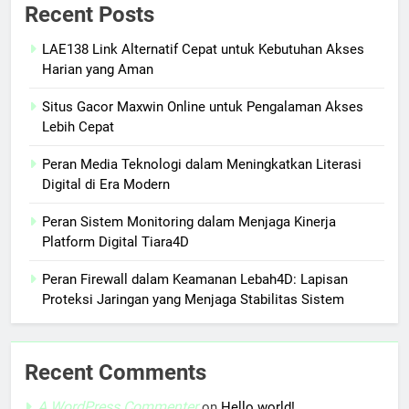
Recent Posts
LAE138 Link Alternatif Cepat untuk Kebutuhan Akses
Harian yang Aman
Situs Gacor Maxwin Online untuk Pengalaman Akses
Lebih Cepat
Peran Media Teknologi dalam Meningkatkan Literasi
Digital di Era Modern
Peran Sistem Monitoring dalam Menjaga Kinerja
Platform Digital Tiara4D
Peran Firewall dalam Keamanan Lebah4D: Lapisan
Proteksi Jaringan yang Menjaga Stabilitas Sistem
Recent Comments
A WordPress Commenter
on
Hello world!