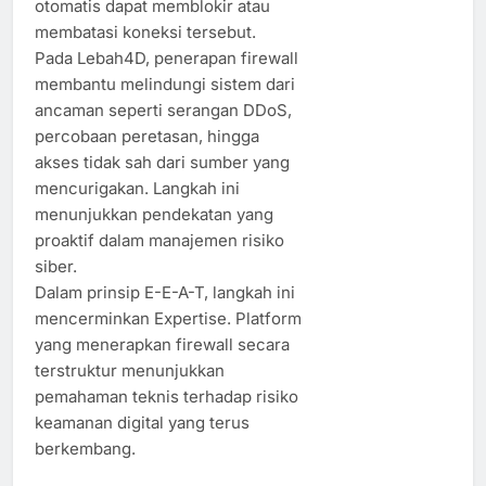
otomatis dapat memblokir atau
membatasi koneksi tersebut.
Pada Lebah4D, penerapan firewall
membantu melindungi sistem dari
ancaman seperti serangan DDoS,
percobaan peretasan, hingga
akses tidak sah dari sumber yang
mencurigakan. Langkah ini
menunjukkan pendekatan yang
proaktif dalam manajemen risiko
siber.
Dalam prinsip E-E-A-T, langkah ini
mencerminkan Expertise. Platform
yang menerapkan firewall secara
terstruktur menunjukkan
pemahaman teknis terhadap risiko
keamanan digital yang terus
berkembang.