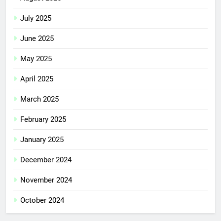
July 2025
June 2025
May 2025
April 2025
March 2025
February 2025
January 2025
December 2024
November 2024
October 2024