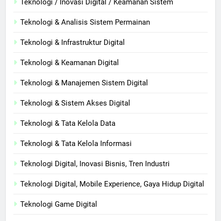
Teknologi / Inovasi Digital / Keamanan Sistem
Teknologi & Analisis Sistem Permainan
Teknologi & Infrastruktur Digital
Teknologi & Keamanan Digital
Teknologi & Manajemen Sistem Digital
Teknologi & Sistem Akses Digital
Teknologi & Tata Kelola Data
Teknologi & Tata Kelola Informasi
Teknologi Digital, Inovasi Bisnis, Tren Industri
Teknologi Digital, Mobile Experience, Gaya Hidup Digital
Teknologi Game Digital