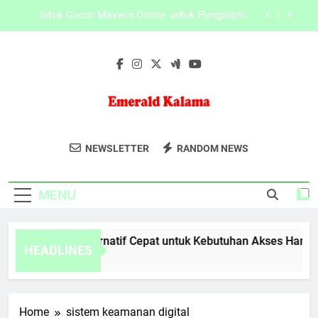
Skip
Peran Media Teknologi dalam Meningkatkan
to
Literasi Digital di Era Modern
content
Peran Sistem Monitoring dalam Menjaga Kinerja
Platform Digital Tiara4D
LAE138 Link Alternatif Cepat untuk Kebutuhan
Akses Harian yang Aman
Situs Gacor Maxwin Online untuk Pengalaman
Akses Lebih Cepat
Emerald
Emerald Kalama Menawarkan Solusi
Peran Media Teknologi dalam Meningkatkan
NEWSLETTER
RANDOM NEWS
Literasi Digital di Era Modern
Kalama
Kimia Berkualitas Tinggi Untuk Berbagai
Peran Sistem Monitoring dalam Menjaga Kinerja
Industri, Dari Aroma Hingga Produk
Platform Digital Tiara4D
MENU
Perawatan Diri.
AE138 Link Alternatif Cepat untuk Kebutuhan Akses Harian y
HEADLINES
 Months Ago
Home
sistem keamanan digital