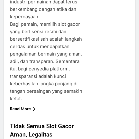
industri permainan dapat terus
berkembang dengan etika dan
kepercayaan.
Bagi pemain, memilih slot gacor
yang berlisensi resmi dan
bersertifikasi sah adalah langkah
cerdas untuk mendapatkan
pengalaman bermain yang aman,
adil, dan transparan. Sementara
itu, bagi penyedia platform,
transparansi adalah kunci
keberhasilan jangka panjang di
tengah persaingan yang semakin
ketat.
Read More
Tidak Semua Slot Gacor
Aman, Legalitas