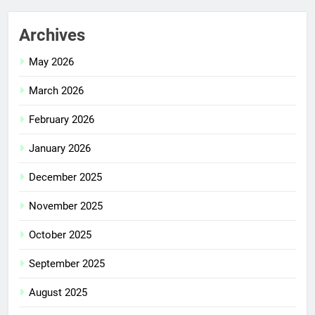
Archives
May 2026
March 2026
February 2026
January 2026
December 2025
November 2025
October 2025
September 2025
August 2025