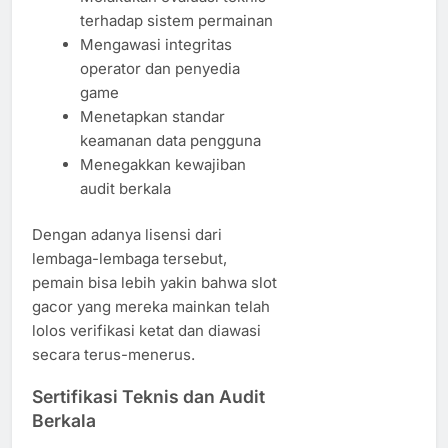
terhadap sistem permainan
Mengawasi integritas
operator dan penyedia
game
Menetapkan standar
keamanan data pengguna
Menegakkan kewajiban
audit berkala
Dengan adanya lisensi dari
lembaga-lembaga tersebut,
pemain bisa lebih yakin bahwa slot
gacor yang mereka mainkan telah
lolos verifikasi ketat dan diawasi
secara terus-menerus.
Sertifikasi Teknis dan Audit
Berkala