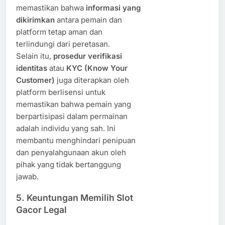
memastikan bahwa
informasi yang
dikirimkan
antara pemain dan
platform tetap aman dan
terlindungi dari peretasan.
Selain itu,
prosedur verifikasi
identitas
atau
KYC (Know Your
Customer)
juga diterapkan oleh
platform berlisensi untuk
memastikan bahwa pemain yang
berpartisipasi dalam permainan
adalah individu yang sah. Ini
membantu menghindari penipuan
dan penyalahgunaan akun oleh
pihak yang tidak bertanggung
jawab.
5. Keuntungan Memilih Slot
Gacor Legal