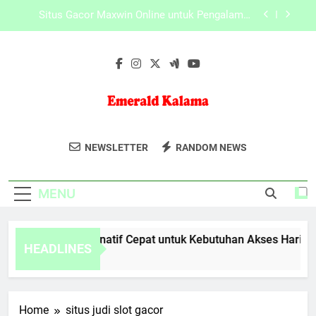
Skip
Peran Media Teknologi dalam Meningkatkan
to
Literasi Digital di Era Modern
content
Peran Sistem Monitoring dalam Menjaga Kinerja
Platform Digital Tiara4D
LAE138 Link Alternatif Cepat untuk Kebutuhan
Akses Harian yang Aman
Situs Gacor Maxwin Online untuk Pengalaman
Akses Lebih Cepat
Emerald
Emerald Kalama Menawarkan Solusi
Peran Media Teknologi dalam Meningkatkan
NEWSLETTER
RANDOM NEWS
Literasi Digital di Era Modern
Kalama
Kimia Berkualitas Tinggi Untuk Berbagai
Peran Sistem Monitoring dalam Menjaga Kinerja
Industri, Dari Aroma Hingga Produk
Platform Digital Tiara4D
MENU
Perawatan Diri.
E138 Link Alternatif Cepat untuk Kebutuhan Akses Harian ya
HEADLINES
Months Ago
Home
situs judi slot gacor