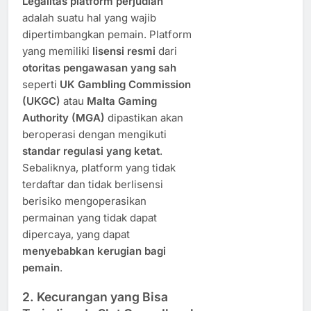
Legalitas platform perjudian
adalah suatu hal yang wajib
dipertimbangkan pemain. Platform
yang memiliki
lisensi resmi
dari
otoritas pengawasan yang sah
seperti
UK Gambling Commission
(UKGC)
atau
Malta Gaming
Authority (MGA)
dipastikan akan
beroperasi dengan mengikuti
standar regulasi yang ketat
.
Sebaliknya, platform yang tidak
terdaftar dan tidak berlisensi
berisiko mengoperasikan
permainan yang tidak dapat
dipercaya, yang dapat
menyebabkan kerugian bagi
pemain
.
2. Kecurangan yang Bisa