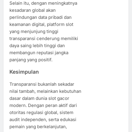
Selain itu, dengan meningkatnya
kesadaran global akan
perlindungan data pribadi dan
keamanan digital, platform slot
yang menjunjung tinggi
transparansi cenderung memiliki
daya saing lebih tinggi dan
membangun reputasi jangka
panjang yang positif.
Kesimpulan
Transparansi bukanlah sekadar
nilai tambah, melainkan kebutuhan
dasar dalam dunia slot gacor
modern. Dengan peran aktif dari
otoritas regulasi global, sistem
audit independen, serta edukasi
pemain yang berkelanjutan,