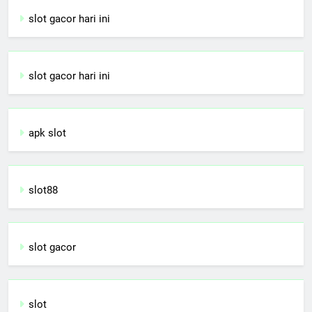
slot gacor hari ini
slot gacor hari ini
apk slot
slot88
slot gacor
slot