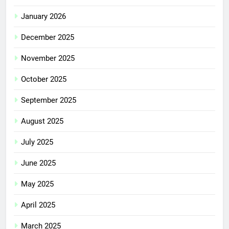
January 2026
December 2025
November 2025
October 2025
September 2025
August 2025
July 2025
June 2025
May 2025
April 2025
March 2025