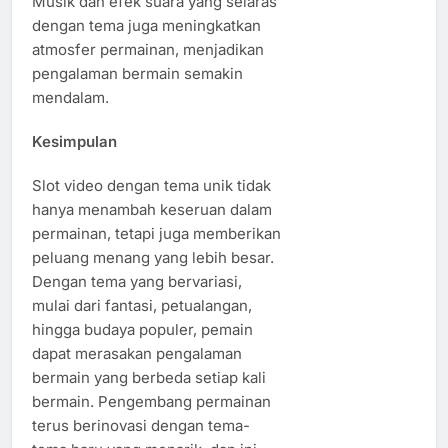
Musik dan efek suara yang selaras
dengan tema juga meningkatkan
atmosfer permainan, menjadikan
pengalaman bermain semakin
mendalam.
Kesimpulan
Slot video dengan tema unik tidak
hanya menambah keseruan dalam
permainan, tetapi juga memberikan
peluang menang yang lebih besar.
Dengan tema yang bervariasi,
mulai dari fantasi, petualangan,
hingga budaya populer, pemain
dapat merasakan pengalaman
bermain yang berbeda setiap kali
bermain. Pengembang permainan
terus berinovasi dengan tema-