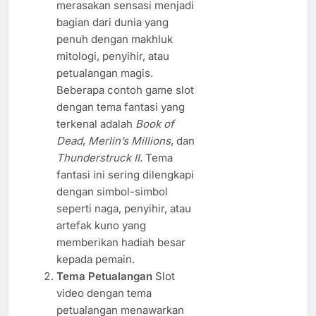
merasakan sensasi menjadi
bagian dari dunia yang
penuh dengan makhluk
mitologi, penyihir, atau
petualangan magis.
Beberapa contoh game slot
dengan tema fantasi yang
terkenal adalah
Book of
Dead
,
Merlin’s Millions
, dan
Thunderstruck II
. Tema
fantasi ini sering dilengkapi
dengan simbol-simbol
seperti naga, penyihir, atau
artefak kuno yang
memberikan hadiah besar
kepada pemain.
Tema Petualangan
Slot
video dengan tema
petualangan menawarkan