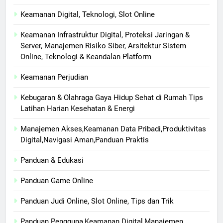
Keamanan Digital, Teknologi, Slot Online
Keamanan Infrastruktur Digital, Proteksi Jaringan &
Server, Manajemen Risiko Siber, Arsitektur Sistem
Online, Teknologi & Keandalan Platform
Keamanan Perjudian
Kebugaran & Olahraga Gaya Hidup Sehat di Rumah Tips
Latihan Harian Kesehatan & Energi
Manajemen Akses,Keamanan Data Pribadi,Produktivitas
Digital,Navigasi Aman,Panduan Praktis
Panduan & Edukasi
Panduan Game Online
Panduan Judi Online, Slot Online, Tips dan Trik
Panduan Pengguna,Keamanan Digital,Manajemen