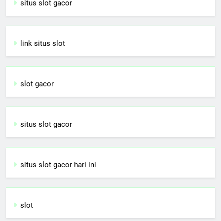
situs slot gacor
link situs slot
slot gacor
situs slot gacor
situs slot gacor hari ini
slot