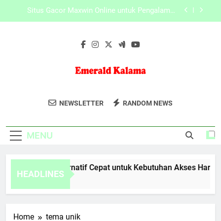
Skip
Peran Media Teknologi dalam Meningkatkan
to
Literasi Digital di Era Modern
content
Peran Sistem Monitoring dalam Menjaga Kinerja
Platform Digital Tiara4D
LAE138 Link Alternatif Cepat untuk Kebutuhan
Akses Harian yang Aman
Situs Gacor Maxwin Online untuk Pengalaman
Akses Lebih Cepat
Emerald
Emerald Kalama Menawarkan Solusi
Peran Media Teknologi dalam Meningkatkan
NEWSLETTER
RANDOM NEWS
Literasi Digital di Era Modern
Kalama
Kimia Berkualitas Tinggi Untuk Berbagai
Peran Sistem Monitoring dalam Menjaga Kinerja
Industri, Dari Aroma Hingga Produk
Platform Digital Tiara4D
MENU
Perawatan Diri.
AE138 Link Alternatif Cepat untuk Kebutuhan Akses Harian y
HEADLINES
Months Ago
Home
tema unik