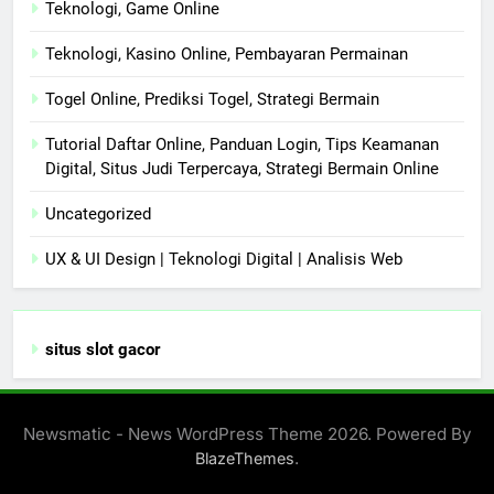
Teknologi, Game Online
Teknologi, Kasino Online, Pembayaran Permainan
Togel Online, Prediksi Togel, Strategi Bermain
Tutorial Daftar Online, Panduan Login, Tips Keamanan
Digital, Situs Judi Terpercaya, Strategi Bermain Online
Uncategorized
UX & UI Design | Teknologi Digital | Analisis Web
situs slot gacor
Newsmatic - News WordPress Theme 2026. Powered By
.
BlazeThemes