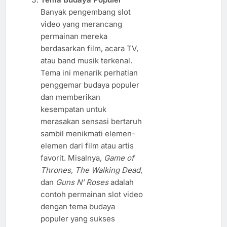
Banyak pengembang slot
video yang merancang
permainan mereka
berdasarkan film, acara TV,
atau band musik terkenal.
Tema ini menarik perhatian
penggemar budaya populer
dan memberikan
kesempatan untuk
merasakan sensasi bertaruh
sambil menikmati elemen-
elemen dari film atau artis
favorit. Misalnya,
Game of
Thrones
,
The Walking Dead
,
dan
Guns N’ Roses
adalah
contoh permainan slot video
dengan tema budaya
populer yang sukses