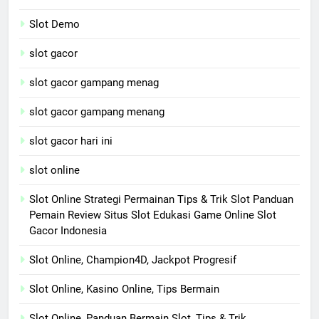
Slot Demo
slot gacor
slot gacor gampang menag
slot gacor gampang menang
slot gacor hari ini
slot online
Slot Online Strategi Permainan Tips & Trik Slot Panduan
Pemain Review Situs Slot Edukasi Game Online Slot
Gacor Indonesia
Slot Online, Champion4D, Jackpot Progresif
Slot Online, Kasino Online, Tips Bermain
Slot Online, Panduan Bermain Slot, Tips & Trik