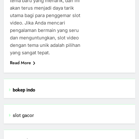
tema baru yang menarik, dan ini
akan terus menjadi daya tarik
utama bagi para penggemar slot
video. Jika Anda mencari
pengalaman bermain yang seru
dan menguntungkan, slot video
dengan tema unik adalah pilihan
yang sangat tepat.
Read More
bokep indo
slot gacor