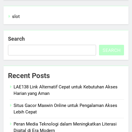
slot
Search
SEARCH
Recent Posts
LAE138 Link Alternatif Cepat untuk Kebutuhan Akses
Harian yang Aman
Situs Gacor Maxwin Online untuk Pengalaman Akses
Lebih Cepat
Peran Media Teknologi dalam Meningkatkan Literasi
Digital di Era Modern