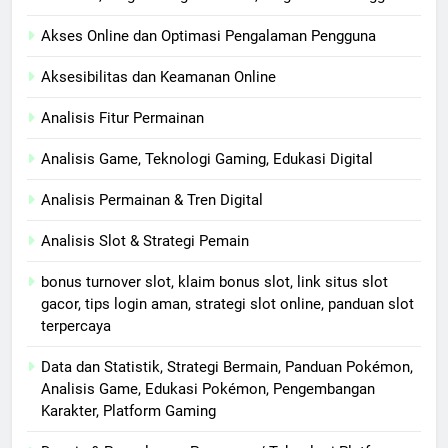
Akses Online dan Optimasi Pengalaman Pengguna
Aksesibilitas dan Keamanan Online
Analisis Fitur Permainan
Analisis Game, Teknologi Gaming, Edukasi Digital
Analisis Permainan & Tren Digital
Analisis Slot & Strategi Pemain
bonus turnover slot, klaim bonus slot, link situs slot
gacor, tips login aman, strategi slot online, panduan slot
terpercaya
Data dan Statistik, Strategi Bermain, Panduan Pokémon,
Analisis Game, Edukasi Pokémon, Pengembangan
Karakter, Platform Gaming