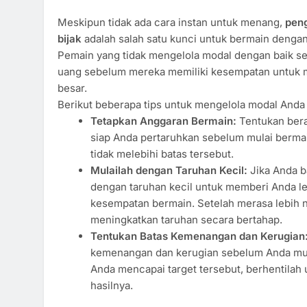
Meskipun tidak ada cara instan untuk menang,
pen
bijak
adalah salah satu kunci untuk bermain dengan 
Pemain yang tidak mengelola modal dengan baik ser
uang sebelum mereka memiliki kesempatan untuk
besar.
Berikut beberapa tips untuk mengelola modal Anda 
Tetapkan Anggaran Bermain:
Tentukan bera
siap Anda pertaruhkan sebelum mulai bermai
tidak melebihi batas tersebut.
Mulailah dengan Taruhan Kecil:
Jika Anda b
dengan taruhan kecil untuk memberi Anda l
kesempatan bermain. Setelah merasa lebih 
meningkatkan taruhan secara bertahap.
Tentukan Batas Kemenangan dan Kerugian
kemenangan dan kerugian sebelum Anda mul
Anda mencapai target tersebut, berhentilah
hasilnya.