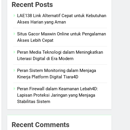
Recent Posts
LAE138 Link Alternatif Cepat untuk Kebutuhan
Akses Harian yang Aman
Situs Gacor Maxwin Online untuk Pengalaman
Akses Lebih Cepat
Peran Media Teknologi dalam Meningkatkan
Literasi Digital di Era Modern
Peran Sistem Monitoring dalam Menjaga
Kinerja Platform Digital Tiara4D
Peran Firewall dalam Keamanan Lebah4D:
Lapisan Proteksi Jaringan yang Menjaga
Stabilitas Sistem
Recent Comments