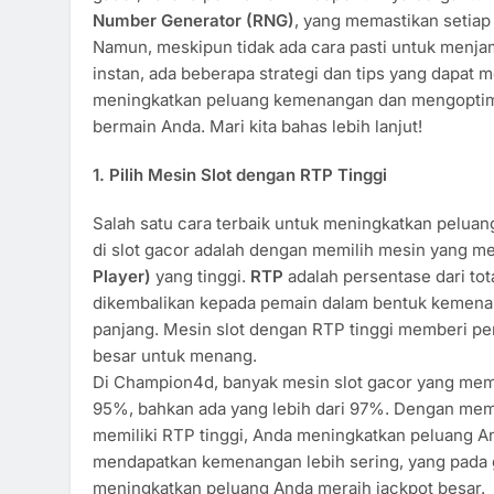
Number Generator (RNG)
, yang memastikan setiap
Namun, meskipun tidak ada cara pasti untuk menj
instan, ada beberapa strategi dan tips yang dapat
meningkatkan peluang kemenangan dan mengopti
bermain Anda. Mari kita bahas lebih lanjut!
1.
Pilih Mesin Slot dengan RTP Tinggi
Salah satu cara terbaik untuk meningkatkan pelu
di slot gacor adalah dengan memilih mesin yang me
Player)
yang tinggi.
RTP
adalah persentase dari tot
dikembalikan kepada pemain dalam bentuk kemena
panjang. Mesin slot dengan RTP tinggi memberi pe
besar untuk menang.
Di Champion4d, banyak mesin slot gacor yang memil
95%, bahkan ada yang lebih dari 97%. Dengan mem
memiliki RTP tinggi, Anda meningkatkan peluang A
mendapatkan kemenangan lebih sering, yang pada g
meningkatkan peluang Anda meraih jackpot besar.