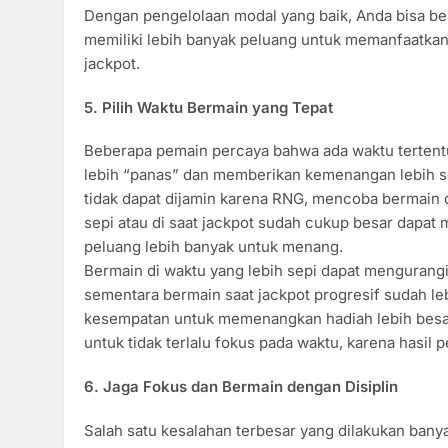
Dengan pengelolaan modal yang baik, Anda bisa be
memiliki lebih banyak peluang untuk memanfaatkan 
jackpot.
5.
Pilih Waktu Bermain yang Tepat
Beberapa pemain percaya bahwa ada waktu tertentu
lebih “panas” dan memberikan kemenangan lebih se
tidak dapat dijamin karena RNG, mencoba bermain d
sepi atau di saat jackpot sudah cukup besar dapat
peluang lebih banyak untuk menang.
Bermain di waktu yang lebih sepi dapat mengurang
sementara bermain saat jackpot progresif sudah l
kesempatan untuk memenangkan hadiah lebih besa
untuk tidak terlalu fokus pada waktu, karena hasil 
6.
Jaga Fokus dan Bermain dengan Disiplin
Salah satu kesalahan terbesar yang dilakukan bany