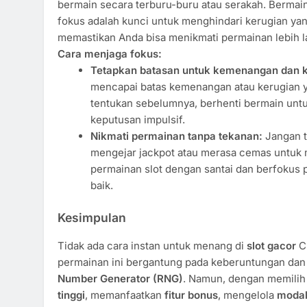
bermain secara terburu-buru atau serakah. Bermain
fokus adalah kunci untuk menghindari kerugian yan
memastikan Anda bisa menikmati permainan lebih l
Cara menjaga fokus:
Tetapkan batasan untuk kemenangan dan k
mencapai batas kemenangan atau kerugian y
tentukan sebelumnya, berhenti bermain unt
keputusan impulsif.
Nikmati permainan tanpa tekanan:
Jangan t
mengejar jackpot atau merasa cemas untuk 
permainan slot dengan santai dan berfokus p
baik.
Kesimpulan
Tidak ada cara instan untuk menang di
slot gacor
C
permainan ini bergantung pada keberuntungan dan
Number Generator (RNG)
. Namun, dengan memili
tinggi
, memanfaatkan
fitur bonus
, mengelola
modal