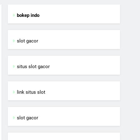
bokep indo
slot gacor
situs slot gacor
link situs slot
slot gacor