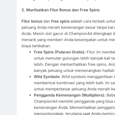
2.
Manfaatkan Fitur Bonus dan Free Spins
Fitur bonus
dan
free spins
adalah cara terbaik un
peluang Anda meraih kemenangan besar tanpa ha
Anda. Mesin slot gacor di Champion4d dilengkapi d
menarik yang memberi Anda kesempatan untuk me
biaya tambahan.
Free Spins (Putaran Gratis):
Fitur ini memb
untuk memutar gulungan lebih banyak kali 
lebih. Dengan memanfaatkan free spins, An
banyak peluang untuk memenangkan hadiah 
Wild Symbols:
Wild symbols menggantikan s
membentuk kombinasi yang lebih baik. Ini s
untuk memperbesar peluang Anda meraih k
Pengganda Kemenangan (Multipliers):
Bebe
Champion4d memiliki pengganda yang bisa
kemenangan Anda. Memanfaatkan pengganda
menguntungkan, terutama saat Anda memicu 