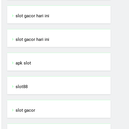
slot gacor hari ini
slot gacor hari ini
apk slot
slot88
slot gacor