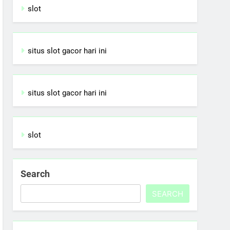
slot
situs slot gacor hari ini
situs slot gacor hari ini
slot
Search
SEARCH