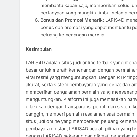
membantu kapan saja, memberikan solusi un
pertanyaan yang mungkin timbul selama per
Bonus dan Promosi Menarik
: LARIS4D mena
bonus dan promosi yang dapat membantu p
peluang kemenangan mereka.
Kesimpulan
LARIS4D adalah situs judi online terbaik yang men
besar untuk meraih kemenangan dengan permainan 
viral resmi yang menguntungkan. Dengan RTP tinggi
akurat, serta sistem pembayaran yang cepat dan a
memberikan pengalaman bermain yang menyenang
menguntungkan. Platform ini juga memastikan bah
dilakukan dengan transparansi penuh dan sistem 
canggih, memberi pemain rasa aman saat bermain.
situs judi online yang memberikan peluang kemen
pembayaran instan, LARIS4D adalah pilihan yang t
dengan LARIS4D sekarang dan nikmati pengalaman