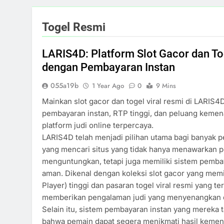
Togel Resmi
LARIS4D: Platform Slot Gacor dan To
dengan Pembayaran Instan
055a19b
1 Year Ago
0
9 Mins
Mainkan slot gacor dan togel viral resmi di LARIS4D
pembayaran instan, RTP tinggi, dan peluang kemen
platform judi online terpercaya.
LARIS4D telah menjadi pilihan utama bagi banyak p
yang mencari situs yang tidak hanya menawarkan 
menguntungkan, tetapi juga memiliki sistem pemba
aman. Dikenal dengan koleksi slot gacor yang memil
Player) tinggi dan pasaran togel viral resmi yang te
memberikan pengalaman judi yang menyenangkan
Selain itu, sistem pembayaran instan yang mereka
bahwa pemain dapat segera menikmati hasil keme