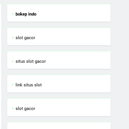
bokep indo
slot gacor
situs slot gacor
link situs slot
slot gacor