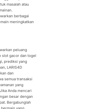
tuk masalah atau
mainan.
warkan berbagai
emain meningkatkan
awarkan peluang
slot gacor dan togel
, prediksi yang
man, LARIS4D
kan dan
wa semua transaksi
keamanan yang
 Jika Anda mencari
angan besar dengan
epat. Bergabunglah
 bermain yang