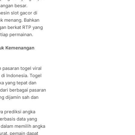
angan besar.
esin slot gacor di
uk menang. Bahkan
an berkat RTP yang
tiap permainan.
ntuk Kemenangan
pasaran togel viral
 di Indonesia. Togel
a yang tepat dan
dari berbagai pasaran
ng dijamin sah dan
a prediksi angka
erbasis data yang
n dalam memilih angka
rat, pemain dapat