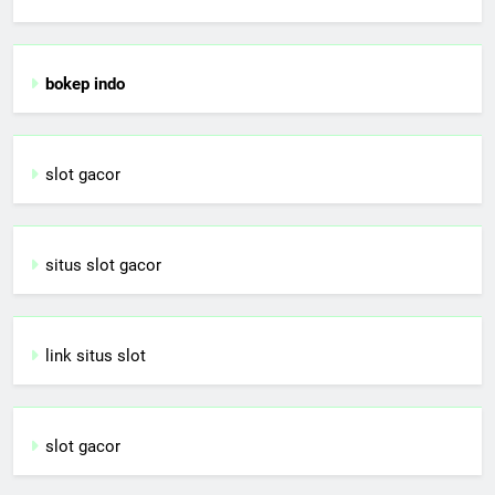
bokep indo
slot gacor
situs slot gacor
link situs slot
slot gacor