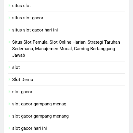
situs slot
situs slot gacor
situs slot gacor hari ini
Situs Slot Pemula, Slot Online Harian, Strategi Taruhan
Sederhana, Manajemen Modal, Gaming Bertanggung
Jawab
slot
Slot Demo
slot gacor
slot gacor gampang menag
slot gacor gampang menang
slot gacor hari ini