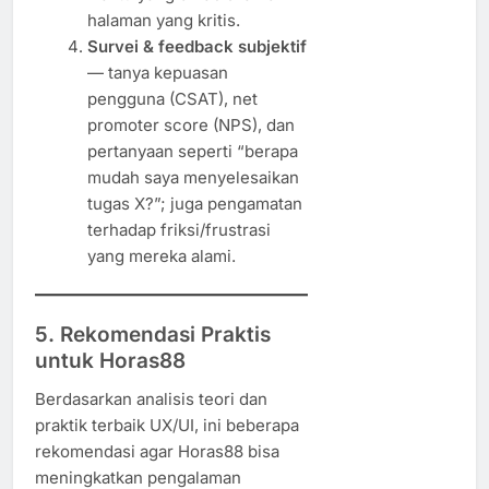
halaman yang kritis.
Survei & feedback subjektif
— tanya kepuasan
pengguna (CSAT), net
promoter score (NPS), dan
pertanyaan seperti “berapa
mudah saya menyelesaikan
tugas X?”; juga pengamatan
terhadap friksi/frustrasi
yang mereka alami.
5. Rekomendasi Praktis
untuk Horas88
Berdasarkan analisis teori dan
praktik terbaik UX/UI, ini beberapa
rekomendasi agar Horas88 bisa
meningkatkan pengalaman