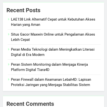
Recent Posts
LAE138 Link Alternatif Cepat untuk Kebutuhan Akses
Harian yang Aman
Situs Gacor Maxwin Online untuk Pengalaman Akses
Lebih Cepat
Peran Media Teknologi dalam Meningkatkan Literasi
Digital di Era Modern
Peran Sistem Monitoring dalam Menjaga Kinerja
Platform Digital Tiara4D
Peran Firewall dalam Keamanan Lebah4D: Lapisan
Proteksi Jaringan yang Menjaga Stabilitas Sistem
Recent Comments