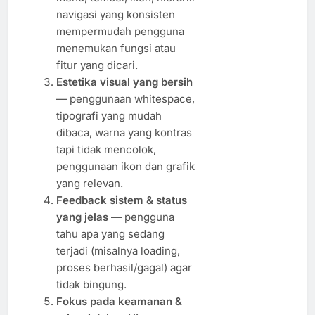
navigasi yang konsisten
mempermudah pengguna
menemukan fungsi atau
fitur yang dicari.
Estetika visual yang bersih
— penggunaan whitespace,
tipografi yang mudah
dibaca, warna yang kontras
tapi tidak mencolok,
penggunaan ikon dan grafik
yang relevan.
Feedback sistem & status
yang jelas
— pengguna
tahu apa yang sedang
terjadi (misalnya loading,
proses berhasil/gagal) agar
tidak bingung.
Fokus pada keamanan &