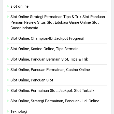
slot online
Slot Online Strategi Permainan Tips & Trik Slot Panduan
Pemain Review Situs Slot Edukasi Game Online Slot
Gacor Indonesia
Slot Online, Champion4D, Jackpot Progresif
Slot Online, Kasino Online, Tips Bermain
Slot Online, Panduan Bermain Slot, Tips & Trik
Slot Online, Panduan Permainan, Casino Online
Slot Online, Panduan Slot
Slot Online, Permainan Slot, Jackpot, Slot Terbaik
Slot Online, Strategi Permainan, Panduan Judi Online
Teknologi