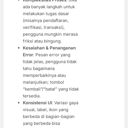
ada banyak langkah untuk
melakukan tugas dasar
(misalnya pendaftaran,
verifikasi, transaksi),
pengguna mungkin merasa
friksi atau bingung.
Kesalahan & Penanganan
Error
: Pesan error yang
tidak jelas, pengguna tidak
tahu bagaimana
memperbaikinya atau
melanjutkan; tombol
“kembali”/“batal” yang tidak
tersedia.
Konsistensi UI
: Variasi gaya
visual, label, ikon yang
berbeda di bagian-bagian
yang berbeda bisa