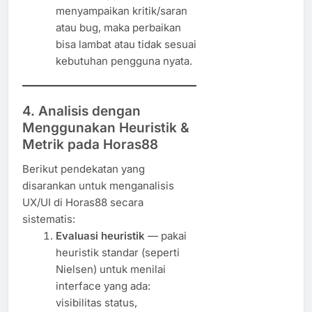
menyampaikan kritik/saran
atau bug, maka perbaikan
bisa lambat atau tidak sesuai
kebutuhan pengguna nyata.
4. Analisis dengan
Menggunakan Heuristik &
Metrik pada Horas88
Berikut pendekatan yang
disarankan untuk menganalisis
UX/UI di Horas88 secara
sistematis:
Evaluasi heuristik
— pakai
heuristik standar (seperti
Nielsen) untuk menilai
interface yang ada:
visibilitas status,