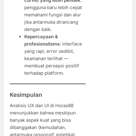
curve) yang lebih pendek
:
pengguna baru lebih cepat
memahami fungsi dan alur
jika antarmuka dirancang
dengan baik.
Kepercayaan &
profesionalisme
: interface
yang rapi, error sedikit,
keamanan terlihat —
membuat persepsi positif
terhadap platform.
Kesimpulan
Analisis UX dan UI di Horas88
menunjukkan bahwa meskipun
banyak aspek kuat yang bisa
dibanggakan (kemudahan,
antarmuka responsif, estetika),