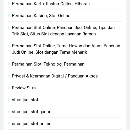
Permainan Kartu, Kasino Online, Hiburan
Permainan Kasino, Slot Online
Permainan Slot Online, Panduan Judi Online, Tips dan
Trik Slot, Situs Slot dengan Layanan Ramah
Permainan Slot Online, Tema Hewan dan Alam, Panduan
Judi Online, Slot dengan Tema Menarik
Permainan Slot, Teknologi Permainan
Privasi & Keamanan Digital / Panduan Akses
Review Situs
situs judi slot
situs judi slot gacor
situs judi slot online